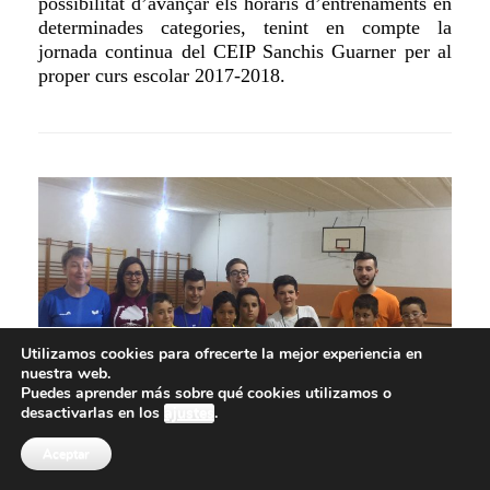
possibilitat d’avançar els horaris d’entrenaments en
determinades categories, tenint en compte la
jornada continua del CEIP Sanchis Guarner per al
proper curs escolar 2017-2018.
Utilizamos cookies para ofrecerte la mejor experiencia en
nuestra web.
Puedes aprender más sobre qué cookies utilizamos o
desactivarlas en los
ajustes
.
CLOENDA DE L’ESCOLA
Aceptar
MULTIESPORTIVA I L’ESCOLA DE