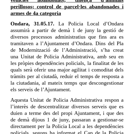
perillosos; control de parcel·les abandonades i
armes de 4a categoria
Ondara, 31.05.17.
La Policia Local d’Ondara
assumirà a partir de demà 1 de juny la gestió de
diversos processos administratius que fins ara es
tramitaven
a
l’Ajuntament d’Ondara. Dins del Pla
de Modernització de l’Administració, s’ha creat
una Unitat de Policia Administrativa, amb seu en
les pròpies dependències policials, la finalitat de les
quals serà oferir una major agilitat i comoditat dels
tràmits per al ciutadà, reduir el temps de resposta a
la ciutadania, al mateix temps que descongestionar
els serveis de l’Ajuntament.
Aquesta Unitat de Policia Administrativa respon a
l’interès de descentralitzar diversos serveis que es
duien a terme des del propi Ajuntament, i que des
de demà dijous 1 de juny, passaran a gestionar-se
directament per la Policia Local
a
les dependències
policials
, segons ha informat el Cap de la Policia