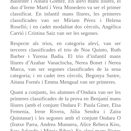
Ballester i Ainara Gómez. En aleví mans lliures, el
duo d’Irene Martí i Vera Monedero va ser el primer
classificat. En infantil mans lliures, les primeres
classificades van ser Míriam Pérez i Helena
Roselló; i en cadet modalitat dos cèrcols, Angèlica
Carrió i Cristina Saiz van ser les segones.
Respecte als trios, en categoria aleví, van ser
terceres classificades el trio de Noa Quinto, Ruth
Barber i Yurena Badia. El trio d’infantil mans
lliures d’Azahar Vanaclocha, Nerea Bonet i Nerea
Marca, van ser segones classificades de la seua
categoria; i en cadet tres cèrcols, Begonya Sastre,
Aitana Fornés i Emma Mengual van ser primeres.
Quant a conjunts, les alumnes d’Ondara van ser les
primeres classificades de la prova en Benjamí mans
lliures (amb el conjunt Ondara F: Paula Giner, Elsa
Femenia, Irene Rivera, Júlia Sendra i Zaira
Quintanar) i les segones amb el conjunt Ondara O
(Iratxe Parra, Andrea Munuera, Alice Rebeca Kiss,
Sara Arlandis i Mireia Ribes). En aleví mans lliures