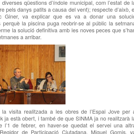
 diverses qüestions d’índole municipal, com l’estat de l
 pels danys patits a causa del vent); respecte d’això, e
 Giner, va explicar que es va a donar una soluci
s perquè la piscina puga reobrir-se al públic la setman
erme la solució definitiva amb les noves peces que s’ha
etmanes a arribar.
la visita realitzada a les obres de l’Espai Jove per 
k ja està obert, i també de que
SINMA ja no realitzarà l
 l’1 de febrer, en haver-se quedat el servei una altr
l Regidor de Participació Ciutadana, Miguel
Gomis, v