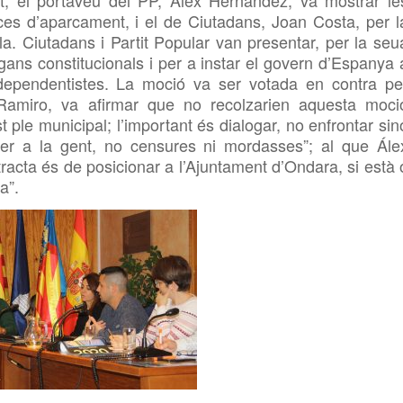
nt, el portaveu del PP,
Álex Hernandez, va mostrar le
ces d’aparcament, i el de Ciutadans, Joan Costa, per l
·la. Ciutadans i Partit Popular van presentar, per la seu
ans constitucionals i per a instar el govern d’Espanya 
ndependentistes. La moció
va ser votada en contra pe
 Ramiro,
va afirmar que no recolzarien aquesta moci
 ple municipal; l’important és dialogar, no enfrontar sin
 per a la gent, no censures ni mordasses”; al que
Ále
racta és de posicionar a l’Ajuntament d’Ondara, si està 
a”.