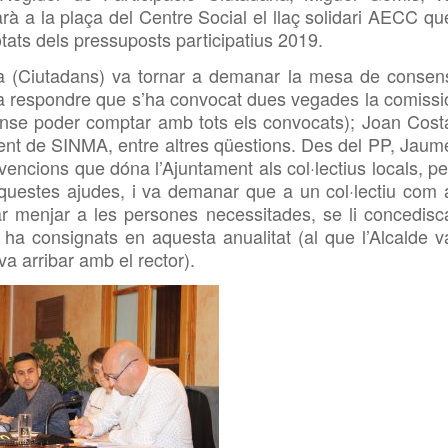
à a la plaça del Centre Social el llaç solidari
AECC qu
tats dels pressuposts participatius 2019.
a (Ciutadans
) va tornar a demanar la
mesa
de consen
 va respondre que s’ha convocat dues vegades la comissi
ense poder comptar amb tots els convocats); Joan Cost
rent de SINMA, entre altres qüestions.
Des del PP, Jaum
encions que dóna l’Ajuntament als col·lectius locals, pe
aquestes ajudes, i va demanar que a un col·lectiu com 
ar
menjar a les persones necessitades, se li concedisc
ha consignats en aquesta anualitat (al que l’Alcalde v
a arribar amb el rector).