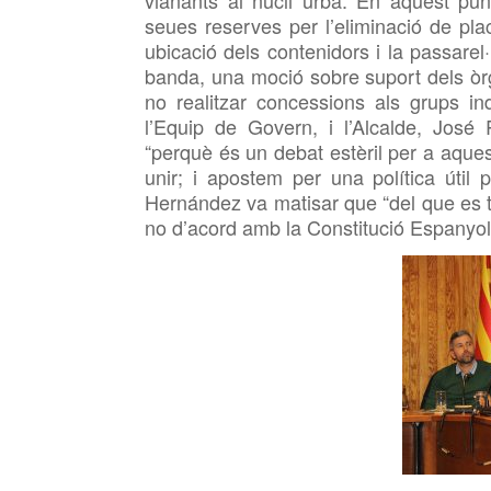
vianants al nucli urbà. En aquest pu
seues reserves per l’eliminació de pla
ubicació dels contenidors i la passarel
banda, una moció sobre suport dels òrg
no realitzar concessions als grups i
l’Equip de Govern, i l’Alcalde, José
“perquè és un debat estèril per a aquest
unir; i
apostem per una política útil
Hernández va matisar que “del que es t
no d’acord amb la Constitució Espanyol