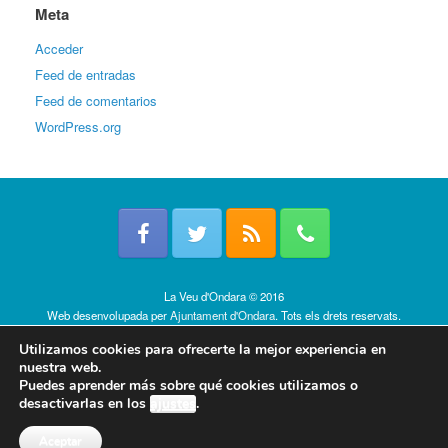
Meta
Acceder
Feed de entradas
Feed de comentarios
WordPress.org
La Veu d'Ondara © 2016
Web desenvolupada per
Ajuntament d'Ondara
. Tots els drets reservats.
Política de cookies
Utilizamos cookies para ofrecerte la mejor experiencia en
nuestra web.
Puedes aprender más sobre qué cookies utilizamos o
desactivarlas en los
ajustes
.
Aceptar