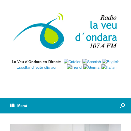
La Veu d'Ondara en Directe
Escoltar directe clic ací
Menú