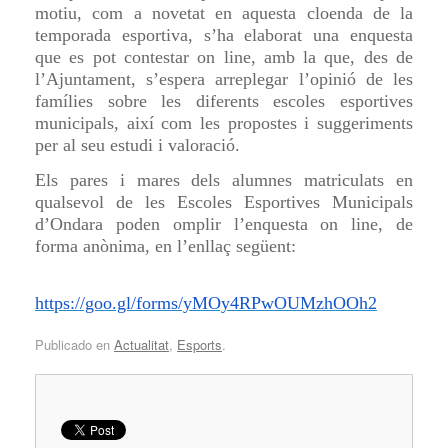
motiu, com a novetat en aquesta cloenda de la
temporada esportiva, s’ha elaborat una enquesta
que es pot contestar on line, amb la que, des de
l’Ajuntament, s’espera arreplegar l’opinió de les
famílies sobre les diferents escoles esportives
municipals, així com les propostes i suggeriments
per al seu estudi i valoració.
Els pares i mares dels alumnes matriculats en
qualsevol de les Escoles Esportives Municipals
d’Ondara poden omplir l’enquesta on line, de
forma anònima, en l’enllaç següent:
https://goo.gl/forms/yMOy4RPwOUMzhOOh2
Publicado en
Actualitat
,
Esports
.