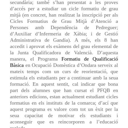
secundària; també s’han presentat a les proves
d’accés per a estudiar un cicle formatiu de grau
mitjà (en concret, han realitzat la inscripció per als
Cicles Formatius de Grau Mitjà d’Atenció a
Persones amb Dependència de Pedreguer;
d’Auxiliar d’Infermeria de Xàbia; i de Gestió
Administrativa de Gandia). A més, els 8 han
accedit i aprovat els exàmens del grau elemental de
la Junta Qualificadora de Valencià. D’aquesta
manera, el Programa
Formatiu de Qualificació
Bàsica
en Ocupació Domèstica d’Ondara serveix al
mateix temps com un curs de reorientació, que
estimula els estudiants per a continuar amb la seua
formació. En aquest sentit, cal indicar que bona
part dels alumnes que han cursat el PFQB en
anteriors edicions, estan actualment estudiant cicles
formatius en els instituts de la comarca; d’ací que
aquest programa es valore com tot un èxit per la
seua capacitat de motivar els estudiants i
aconseguir que es reincorporen a l’educació
reglada.