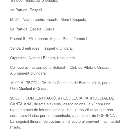
Trinquet Municipal d´Ondara.
1a Partida, Raspall.
Moltó i Nèstor contra Escoto, Moro i Soqueta
2a Partida, Escala i Corda.
Puchol II i Fèlix contra
Miguel, Pere i Tomás II
Venda d´entrades: Trinquet d´Ondara.
Organitza: Nèstor i Escoto, trinqueters.
Col·labora: Festers de la Soledat – Club de Pilota d’Ondara –
Ajuntament d’Ondara.
19:00 H. RECOLLIDA de la Comissió de Festes 2016, per la
Unió Musical d´Ondara.
20:00 H. CONCENTRACIÓ, a l´ESGLÉSIA PARROQUIAL DE
SANTA ANA, de tots elsveïns, associacions i així com una
representació de les comissions dels últims 25 anys que han
estat convidades per esta comissió, a participar de l´OFRENA .
Es seguiràl´itinerari de costum en direcció al convent i recinte del
Prado.