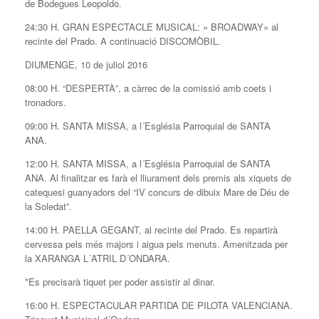
de Bodegues Leopoldo.
24:30 H. GRAN ESPECTACLE MUSICAL: » BROADWAY» al
recinte del Prado. A continuació DISCOMÒBIL.
DIUMENGE, 10 de juliol 2016
08:00 H. “DESPERTÀ”, a càrrec de la comissió amb coets i
tronadors.
09:00 H. SANTA MISSA, a l´Església Parroquial de SANTA
ANA.
12:00 H. SANTA MISSA, a l´Església Parroquial de SANTA
ANA. Al finalitzar es farà el lliurament dels premis als xiquets de
catequesi guanyadors del “IV concurs de dibuix Mare de Déu de
la Soledat”.
14:00 H. PAELLA GEGANT, al recinte del Prado. Es repartirà
cervessa pels més majors i aigua pels menuts. Amenitzada per
la XARANGA L´ATRIL D´ONDARA.
*Es precisarà tiquet per poder assistir al dinar.
16:00 H. ESPECTACULAR PARTIDA DE PILOTA VALENCIANA.