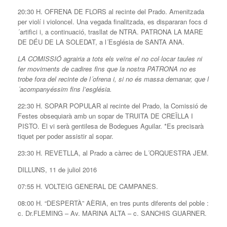
20:30 H. OFRENA DE FLORS al recinte del Prado. Amenitzada
per violí i violoncel. Una vegada finalitzada, es dispararan focs d
´artifici i, a continuació, trasllat de NTRA. PATRONA LA MARE
DE DÉU DE LA SOLEDAT, a l´Església de SANTA ANA.
LA COMISSIÓ agrairia a tots els veïns el no col·locar taules ni
fer moviments de cadires fins que la nostra PATRONA no es
trobe fora del recinte de l´ofrena i, si no és massa demanar, que l
´acompanyéssim fins l’església.
22:30 H. SOPAR POPULAR al recinte del Prado, la Comissió de
Festes obsequiarà amb un sopar de TRUITA DE CREÏLLA I
PISTO. El vi serà gentilesa de Bodegues Aguilar. *Es precisarà
tiquet per poder assistir al sopar.
23:30 H. REVETLLA, al Prado a càrrec de L´ORQUESTRA JEM.
DILLUNS, 11 de juliol 2016
07:55 H. VOLTEIG GENERAL DE CAMPANES.
08:00 H. “DESPERTÀ” AÈRIA, en tres punts diferents del poble :
c. Dr.FLEMING – Av. MARINA ALTA – c. SANCHIS GUARNER.