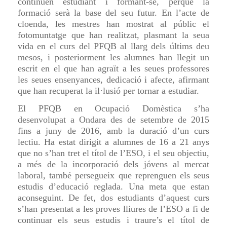
continuen estudiant i formant-se, perquè la
formació serà la base del seu futur. En l’acte de
cloenda, les mestres han mostrat al públic el
fotomuntatge que han realitzat, plasmant la seua
vida en el curs del PFQB al llarg dels últims deu
mesos, i posteriorment les alumnes han llegit un
escrit en el que han agraït a les seues professores
les seues ensenyances, dedicació i afecte, afirmant
que han recuperat la il·lusió per tornar a estudiar.
El PFQB en Ocupació Domèstica s’ha
desenvolupat a Ondara des de setembre de 2015
fins a juny de 2016, amb la duració d’un curs
lectiu. Ha estat dirigit a alumnes de 16 a 21 anys
que no s’han tret el títol de l’ESO, i el seu objectiu,
a més de la incorporació dels jóvens al mercat
laboral, també persegueix que reprenguen els seus
estudis d’educació reglada. Una meta que estan
aconseguint. De fet, dos estudiants d’aquest curs
s’han presentat a les proves lliures de l’ESO a fi de
continuar els seus estudis i traure’s el títol de