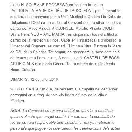
21:00 H. SOLEMNE PROCESSÓ en honor a la nostra
PATRONA LA MARE DE DÉU DE LA SOLEDAT, per l´itinerari de
costum, acompanyada per la Unió Musical d´Ondara i la Colla de
Dolçainers d´Ondara En arribar al Convent se li rendiran honors a
càrrec de: Paco Pineda VIOLONCEL, Merche Pineda VIOLÍ i
Silvia Peña VEU – AVE MARIA i es dispararan focs d´artifici a
càrrec de la Pirotècnia Hnos. Caballer. Finalitzada la processó, a
l´interior del Convent, es cantarà l´Himne a Ntra. Patrona la Mare
de Déu de la Soledat. Tot seguit, es nomenarà la nova comissió
de festes per a l´any 2.017. A continuació: CASTELL DE FOCS
ARTIFICIALS a la ronda Generalitat, a càrrec de la pirotècnia
Hnos. Caballer.
DIMARTS, 12 de juliol 2016
20:00 H. SANTA MISSA, de rèquiem a la capella del cementeri
parroquial en sufragi de tots els fidels difunts de la Vila d
´Ondara.
NOTA: La Comissió es reserva el dret de canviar o modificar
qualsevol acte que cregui oportú. En cap cas, la comissió de
festes es farà responsable dels accidents, danys materials o
personals que puguen ocórrer durant les celebracions dels actes