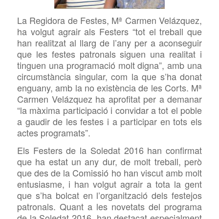
La Regidora de Festes, Mª Carmen Velázquez,
ha volgut agrair als Festers “tot el treball que
han realitzat al llarg de l’any per a aconseguir
que les festes patronals siguen una realitat i
tinguen una programació molt digna”, amb una
circumstància singular, com la que s’ha donat
enguany, amb la no existència de les Corts. Mª
Carmen Velázquez ha aprofitat per a demanar
“la màxima participació i convidar a tot el poble
a gaudir de les festes i a participar en tots els
actes programats”.
Els Festers de la Soledat 2016 han confirmat
que ha estat un any dur, de molt treball, però
que des de la Comissió ho han viscut amb molt
entusiasme, i han volgut agrair a tota la gent
que s’ha bolcat en l’organització dels festejos
patronals. Quant a les novetats del programa
de la Soledat 2016, han destacat especialment