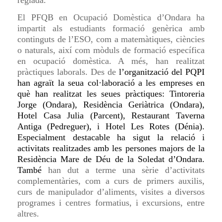
El PFQB en Ocupació Domèstica d’Ondara ha
impartit als estudiants formació genèrica amb
continguts de l’ESO, com a matemàtiques, ciències
o naturals, així com mòduls de formació específica
en ocupació domèstica. A més, han realitzat
pràctiques laborals. Des de
l’organització del PQPI
han agraït la seua col·laboració a les empreses en
què han realitzat les seues pràctiques: Tintoreria
Jorge (Ondara), Residència Geriàtrica (Ondara),
Hotel Casa Julia (Parcent), Restaurant Taverna
Antiga (Pedreguer), i Hotel Les Rotes (Dénia).
Especialment destacable ha sigut la relació i
activitats realitzades amb les persones majors de la
Residència Mare de Déu de la Soledat d’Ondara.
També
han dut a terme una sèrie d’activitats
complementàries, com a curs de primers auxilis,
curs de manipulador d’aliments, visites a diversos
programes i centres formatius, i excursions, entre
altres.