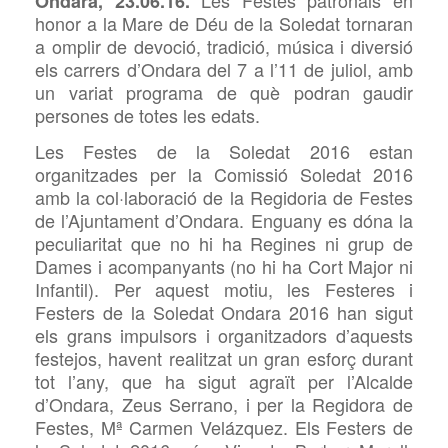
Ondara, 23.06.16.
honor a la Mare de Déu de la Soledat tornaran
a omplir de devoció, tradició, música i diversió
els carrers d’Ondara del 7 a l’11 de juliol, amb
un variat programa de què podran gaudir
persones de totes les edats.
Les Festes de la Soledat 2016 estan
organitzades per la Comissió Soledat 2016
amb la col·laboració de la Regidoria de Festes
de l’Ajuntament d’Ondara. Enguany es dóna la
peculiaritat que no hi ha Regines ni grup de
Dames i acompanyants (no hi ha Cort Major ni
Infantil). Per aquest motiu, les Festeres i
Festers de la Soledat Ondara 2016 han sigut
els grans impulsors i organitzadors d’aquests
festejos, havent realitzat un gran esforç durant
tot l’any, que ha sigut agraït per l’Alcalde
d’Ondara, Zeus Serrano, i per la Regidora de
Festes, Mª Carmen Velázquez. Els Festers de