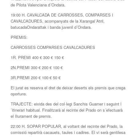
de Pilota Valenciana d´Ondara.
19:00 H. CAVALCADA DE CARROSSES, COMPARSES I
CAVALCADURES, acompanyats de la Xarangal´Atril,
batucadaOndarattak i banda juvenil d´Ondara.
PREMIS:
CARROSSES COMPARSES CAVALCADURES
1R. PREMI 400 € 300 € 150 €
2N.PREMI 300 € 200 € 100 €
3R.PREMI 200 € 100 € 50 €
El jurat es reserva el dret de deixar deserts els premis que crega
oportuns.
TRAJECTE: eixida des del col·legi Sanchis Guarner i seguint l
´itinerari habitual. Finalitzarà al recinte del Prado on s´efectuarà
el lliurament de premis.
22:00 H. SOPAR POPULAR, al voltant del recinte del Prado, la
comissió repartirà cacauets, taules i cadires. El vi serà gentilesa