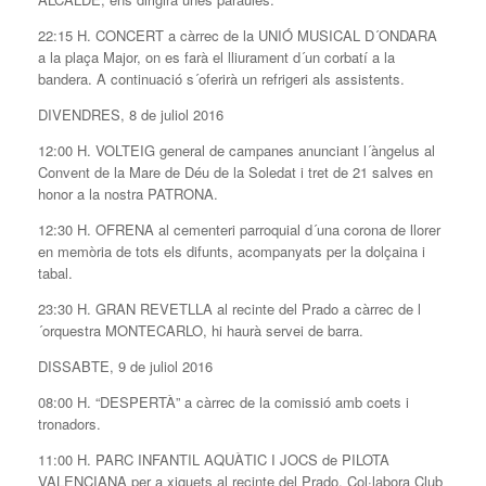
22:15 H. CONCERT a càrrec de la UNIÓ MUSICAL D´ONDARA
a la plaça Major, on es farà el lliurament d´un corbatí a la
bandera. A continuació s´oferirà un refrigeri als assistents.
DIVENDRES, 8 de juliol 2016
12:00 H. VOLTEIG general de campanes anunciant l´àngelus al
Convent de la Mare de Déu de la Soledat i tret de 21 salves en
honor a la nostra PATRONA.
12:30 H. OFRENA al cementeri parroquial d´una corona de llorer
en memòria de tots els difunts, acompanyats per la dolçaina i
tabal.
23:30 H. GRAN REVETLLA al recinte del Prado a càrrec de l
´orquestra MONTECARLO, hi haurà servei de barra.
DISSABTE, 9 de juliol 2016
08:00 H. “DESPERTÀ” a càrrec de la comissió amb coets i
tronadors.
11:00 H. PARC INFANTIL AQUÀTIC I JOCS de PILOTA
VALENCIANA per a xiquets al recinte del Prado. Col·labora Club