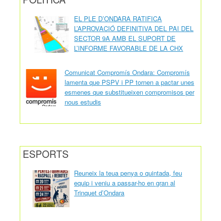
EL PLE D’ONDARA RATIFICA
L’APROVACIÓ DEFINITIVA DEL PAI DEL
SECTOR 9A AMB EL SUPORT DE
L’INFORME FAVORABLE DE LA CHX
Comunicat Compromís Ondara: Compromís
lamenta que PSPV i PP tornen a pactar unes
esmenes que substitueixen compromisos per
nous estudis
ESPORTS
Reuneix la teua penya o quintada, feu
equip i veniu a passar-ho en gran al
Trinquet d’Ondara