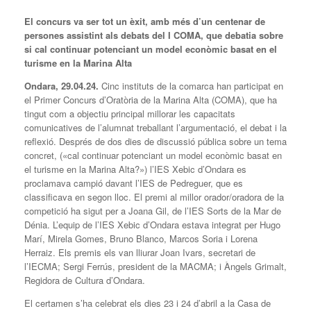
El concurs va ser tot un èxit, amb més d’un centenar de
persones assistint als debats del I COMA, que debatia sobre
si cal continuar potenciant un model econòmic basat en el
turisme en la Marina Alta
Ondara, 29.04.24.
Cinc instituts de la comarca han participat en
el Primer Concurs d’Oratòria de la Marina Alta (COMA), que ha
tingut com a objectiu principal millorar les capacitats
comunicatives de l’alumnat treballant l’argumentació, el debat i la
reflexió. Després de dos dies de discussió pública sobre un tema
concret, («cal continuar potenciant un model econòmic basat en
el turisme en la Marina Alta?») l’IES Xebic d’Ondara es
proclamava campió davant l’IES de Pedreguer, que es
classificava en segon lloc. El premi al millor orador/oradora de la
competició ha sigut per a Joana Gil, de l’IES Sorts de la Mar de
Dénia. L’equip de l’IES Xebic d’Ondara estava integrat per Hugo
Marí, Mirela Gomes, Bruno Blanco, Marcos Soria i Lorena
Herraiz. Els premis els van lliurar Joan Ivars, secretari de
l’IECMA; Sergi Ferrús, president de la MACMA; i Àngels Grimalt,
Regidora de Cultura d’Ondara.
El certamen s’ha celebrat els dies 23 i 24 d’abril a la Casa de