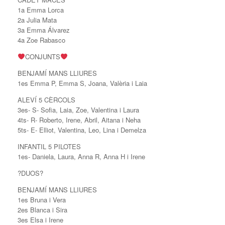
1a Emma Lorca
2a Julia Mata
3a Emma Álvarez
4a Zoe Rabasco
CONJUNTS
BENJAMÍ MANS LLIURES
1es Emma P, Emma S, Joana, Valèria i Laia
ALEVÍ 5 CÈRCOLS
3es- S- Sofia, Laia, Zoe, Valentina i Laura
4ts- R- Roberto, Irene, Abril, Aitana i Neha
5ts- E- Elliot, Valentina, Leo, Lina i Demelza
INFANTIL 5 PILOTES
1es- Daniela, Laura, Anna R, Anna H i Irene
?DUOS?
BENJAMÍ MANS LLIURES
1es Bruna i Vera
2es Blanca i Sira
3es Elsa i Irene