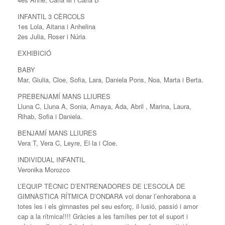
INFANTIL 3 CÈRCOLS
1es Lola, Aitana i Anhelina
2es Julia, Roser i Núria
EXHIBICIÓ
BABY
Mar, Giulia, Cloe, Sofia, Lara, Daniela Pons, Noa, Marta i Berta.
PREBENJAMÍ MANS LLIURES
Lluna C, Lluna A, Sonia, Amaya, Ada, Abril , Marina, Laura,
Rihab, Sofia i Daniela.
BENJAMÍ MANS LLIURES
Vera T, Vera C, Leyre, El·la i Cloe.
INDIVIDUAL INFANTIL
Veronika Morozco
L’EQUIP TÈCNIC D’ENTRENADORES DE L’ESCOLA DE
GIMNÀSTICA RÍTMICA D’ONDARA vol donar l’enhorabona a
totes les i els gimnastes pel seu esforç, il·lusió, passió i amor
cap a la rítmica!!!! Gràcies a les famílies per tot el suport i