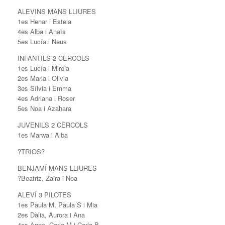
ALEVINS MANS LLIURES
1es Henar i Estela
4es Alba i Anaïs
5es Lucía i Neus
INFANTILS 2 CÈRCOLS
1es Lucía i Mireia
2es Maria i Olivia
3es Sílvia i Emma
4es Adriana i Roser
5es Noa i Azahara
JUVENILS 2 CÈRCOLS
1es Marwa i Alba
?TRIOS?
BENJAMÍ MANS LLIURES
?Beatriz, Zaira i Noa
ALEVÍ 3 PILOTES
1es Paula M, Paula S i Mia
2es Dàlia, Aurora i Ana
4es Anne, Carla M i Carla B