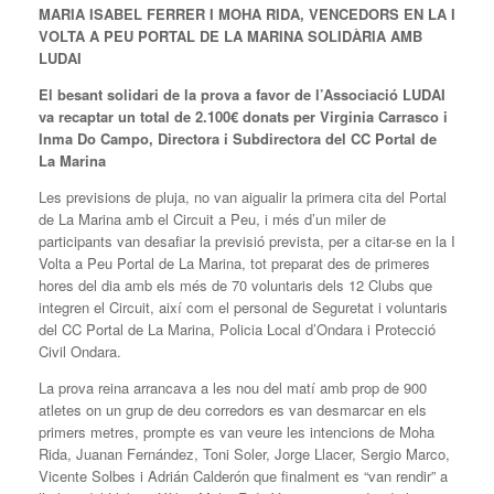
MARIA ISABEL FERRER I MOHA RIDA, VENCEDORS EN LA I
VOLTA A PEU PORTAL DE LA MARINA SOLIDÀRIA AMB
LUDAI
El besant solidari de la prova a favor de l’Associació LUDAI
va recaptar un total de 2.100€ donats per Virginia Carrasco i
Inma Do Campo, Directora i Subdirectora del CC Portal de
La Marina
Les previsions de pluja, no van aigualir la primera cita del Portal
de La Marina amb el Circuit a Peu, i més d’un miler de
participants van desafiar la previsió prevista, per a citar-se en la I
Volta a Peu Portal de La Marina, tot preparat des de primeres
hores del dia amb els més de 70 voluntaris dels 12 Clubs que
integren el Circuit, així com el personal de Seguretat i voluntaris
del CC Portal de La Marina, Policia Local d’Ondara i Protecció
Civil Ondara.
La prova reina arrancava a les nou del matí amb prop de 900
atletes on un grup de deu corredors es van desmarcar en els
primers metres, prompte es van veure les intencions de Moha
Rida, Juanan Fernández, Toni Soler, Jorge Llacer, Sergio Marco,
Vicente Solbes i Adrián Calderón que finalment es “van rendir” a