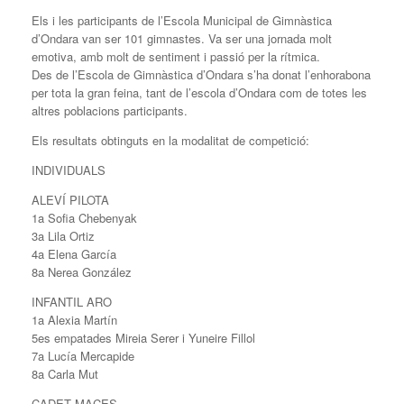
Els i les participants de l’Escola Municipal de Gimnàstica
d’Ondara van ser 101 gimnastes. Va ser una jornada molt
emotiva, amb molt de sentiment i passió per la rítmica.
Des de l’Escola de Gimnàstica d’Ondara s’ha donat l’enhorabona
per tota la gran feina, tant de l’escola d’Ondara com de totes les
altres poblacions participants.
Els resultats obtinguts en la modalitat de competició:
INDIVIDUALS
ALEVÍ PILOTA
1a Sofia Chebenyak
3a Lila Ortiz
4a Elena García
8a Nerea González
INFANTIL ARO
1a Alexia Martín
5es empatades Mireia Serer i Yuneire Fillol
7a Lucía Mercapide
8a Carla Mut
CADET MACES