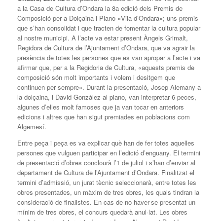
a la Casa de Cultura d’Ondara la 8a edició dels Premis de
Composició per a Dolçaina i Piano «Vila d’Ondara»; uns premis
que s’han consolidat i que tracten de fomentar la cultura popular
al nostre municipi. A l’acte va estar present Àngels Grimalt,
Regidora de Cultura de l’Ajuntament d’Ondara, que va agrair la
presència de totes les persones que es van apropar a l’acte i va
afirmar que, per a la Regidoria de Cultura, «aquests premis de
composició són molt importants i volem i desitgem que
continuen per sempre». Durant la presentació, Josep Alemany a
la dolçaina, i David González al piano, van interpretar 6 peces,
algunes d’elles molt famoses que ja van tocar en anteriors
edicions i altres que han sigut premiades en poblacions com
Algemesí.
Entre peça i peça es va explicar què han de fer totes aquelles
persones que vulguen participar en l’edició d’enguany. El termini
de presentació d’obres conclourà l’1 de juliol i s’han d’enviar al
departament de Cultura de l’Ajuntament d’Ondara. Finalitzat el
termini d’admissió, un jurat tècnic seleccionarà, entre totes les
obres presentades, un màxim de tres obres, les quals tindran la
consideració de finalistes. En cas de no haver-se presentat un
mínim de tres obres, el concurs quedarà anul·lat. Les obres