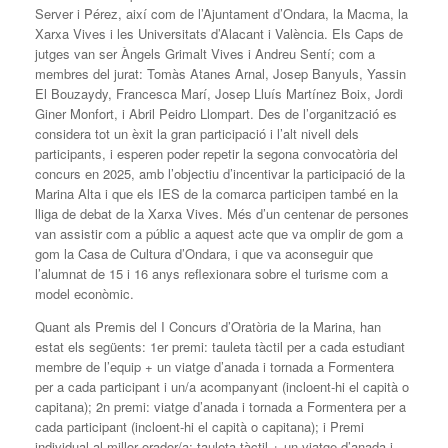
Server i Pérez, així com de l’Ajuntament d’Ondara, la Macma, la
Xarxa Vives i les Universitats d’Alacant i València. Els Caps de
jutges van ser Àngels Grimalt Vives i Andreu Sentí; com a
membres del jurat: Tomàs Atanes Arnal, Josep Banyuls, Yassin
El Bouzaydy, Francesca Marí, Josep Lluís Martínez Boix, Jordi
Giner Monfort, i Abril Peidro Llompart. Des de l’organització es
considera tot un èxit la gran participació i l’alt nivell dels
participants, i esperen poder repetir la segona convocatòria del
concurs en 2025, amb l’objectiu d’incentivar la participació de la
Marina Alta i que els IES de la comarca participen també en la
lliga de debat de la Xarxa Vives. Més d’un centenar de persones
van assistir com a públic a aquest acte que va omplir de gom a
gom la Casa de Cultura d’Ondara, i que va aconseguir que
l’alumnat de 15 i 16 anys reflexionara sobre el turisme com a
model econòmic.
Quant als Premis del I Concurs d’Oratòria de la Marina, han
estat els següents: 1er premi: tauleta tàctil per a cada estudiant
membre de l’equip + un viatge d’anada i tornada a Formentera
per a cada participant i un/a acompanyant (incloent-hi el capità o
capitana); 2n premi: viatge d’anada i tornada a Formentera per a
cada participant (incloent-hi el capità o capitana); i Premi
individual al millor orador/a: tauleta tàctil + un viatge d’anada i