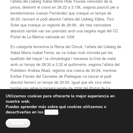
l’atleta del Llebeig Xàbia Moha Rida Younes vencedor de la
prova, detenint el crono en 26:22 a 3:15k, segona posició per a
benidormense Juanan Fernández que marque un temps de
26:53, tancant el podi absolut l’atleta del Llebeig Xàbia, Toni
Soler que marque un registre de 26:58., els tres vencedors
absoluts també van ser premiats amb una targeta regal del CC
Portal de La Marina valorada en 100€
En categoria femenina la Reina del Circuit, l’atleta del Llebeig de
Xàbia María Isabel Ferrer, es va trobar molt còmoda per les
qualitats del traçat i la climatologia i travesse la línia de meta
amb un temps de 28:30 a 3.32 el quilòmetre, segona l’atleta del
Publidom Andrea Abad, registre una marca de 30:24, mentres
Esther Fornés del Cametes de Pedreguer va tancar el podi
absolut femení un temps de 30:50. Igual que els xics elles
també van rebre la targeta regale de 100€ del Portal de La
Marina de mans de Virginia Carrasco i Inma Do Campo.
Utilizamos cookies para ofrecerte la mejor experiencia en
nuestra web.
Puedes aprender más sobre qué cookies utilizamos o
desactivarlas en los
ajustes
.
Aceptar