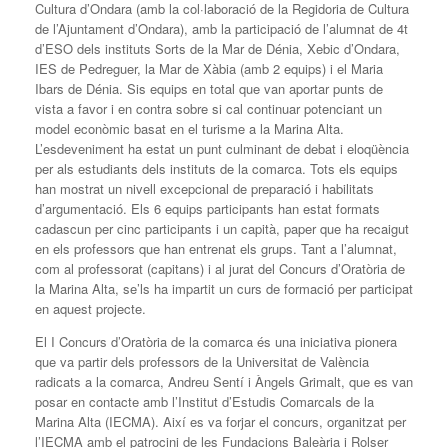
Cultura d’Ondara (amb la col·laboració de la Regidoria de Cultura
de l’Ajuntament d’Ondara), amb la participació de l’alumnat de 4t
d’ESO dels instituts Sorts de la Mar de Dénia, Xebic d’Ondara,
IES de Pedreguer, la Mar de Xàbia (amb 2 equips) i el Maria
Ibars de Dénia. Sis equips en total que van aportar punts de
vista a favor i en contra sobre si cal continuar potenciant un
model econòmic basat en el turisme a la Marina Alta.
L’esdeveniment ha estat un punt culminant de debat i eloqüència
per als estudiants dels instituts de la comarca. Tots els equips
han mostrat un nivell excepcional de preparació i habilitats
d’argumentació. Els 6 equips participants han estat formats
cadascun per cinc participants i un capità, paper que ha recaigut
en els professors que han entrenat els grups. Tant a l’alumnat,
com al professorat (capitans) i al jurat del Concurs d’Oratòria de
la Marina Alta, se’ls ha impartit un curs de formació per participat
en aquest projecte.
El I Concurs d’Oratòria de la comarca és una iniciativa pionera
que va partir dels professors de la Universitat de València
radicats a la comarca, Andreu Sentí i Àngels Grimalt, que es van
posar en contacte amb l’Institut d’Estudis Comarcals de la
Marina Alta (IECMA). Així es va forjar el concurs, organitzat per
l’IECMA amb el patrocini de les Fundacions Baleària i Rolser