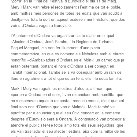
“Zorra” en la Final del Festival d’Eurovisió el dia 11 de maig.
Mery i Mark van rebre el recolzament i l’estima de tot el poble,
amb moltíssimes persones de totes les edats que van acudit a
desitjar-los tota la sort en aquest esdeveniment històric; que dos
veïns d’Ondara vagen a Eurovisió.
L’Ajuntament d’Ondara va organitzar l’acte d’ahir en el qual
l’Alcalde d’Ondara, José Ramiro, i la Regidora de Turisme,
Raquel Mengual, els van fer lliurament d’una placa
commemorativa, en que es nomena als Nebulosa amb el càrrec
honorífic «d’Ambaixadors d’Ondara en el Món»; un càrrec que ja
estan ostentant, portant el nom d’Ondara a ser conegut en
l’àmbit internacional. També se’ls va obsequiar amb un ram de
flors en agraïment a tot el que estan fent, ells i la seua família.
Mark i Mery van agrair les mostres d’afecte, afirmant que
«porten a Ondara en el cor», i van reconèixer amb humilitat que
no s’esperaven aquesta resposta i reconeixement, dient que «al
final som dos d’Ondara que van a Malmö». Mark també va
aprofitar per a anunciar que el seu únic concert en la comarca
després d’Eurovisió serà a Ondara. A continuació van procedir a
atendre el públic i fer-se fotos amb tots els seus seguidors, que
els van traslladar el seu afecte i estima, així com la millor de les