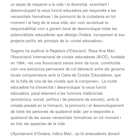
un espai de respecte a la vida i la diversitat, exercitant i
desenvolupant la seua funció educadora per respondre a les
necessitats formatives i de promoció de la ciutadania en tot
moment i al llarg de la seua vida; així com accentuar la
responsabilitat com a govern local de desenvolupar totes les
potencialitats educadores que alberga Ondara, incorporant al seu
projecte polític els principis de la «ciutat educadora».
Segons ha explicat la Regidora d’Educació, Rosa Ana Marí,
l’Associació Internacional de ciutats educadores (AICE), fundada
en 1994, «és una Associació sense ànim de lucre, constituïda
com una estructura permanent de col·laboració entre els governs
locals compromesos amb la Carta de Ciutats Educadores, que
és la fulla de ruta de les ciutats que la componen». La ciutat
educadora ha d’exercitar i desenvolupar la seua funció
educadora, paral·lelament a les funcions tradicionals
(econòmica, social, política i de prestació de serveis), amb la
mirada posada en la formació, la promoció i el desenvolupament
de totes les persones de qualsevol edat, per a respondre a
qualsevol de les seues necessitats formatives en tot moment i
en tots els aspectes de la vida.
L’Ajuntament d’Ondara, indica Marí, «ja té antecedents donant