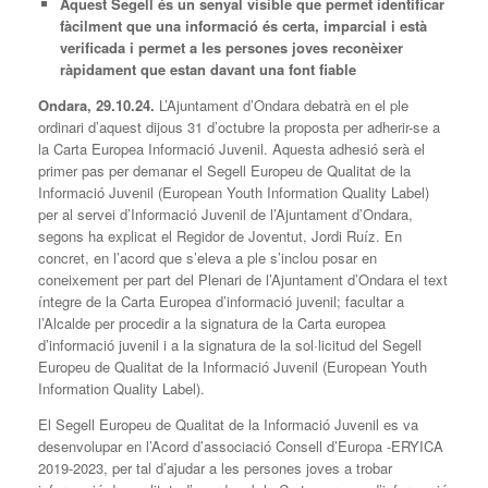
Aquest Segell és un senyal visible que permet identificar
fàcilment que una informació és certa, imparcial i està
verificada i permet a les persones joves reconèixer
ràpidament que estan davant una font fiable
Ondara, 29.10.24.
L’Ajuntament d’Ondara debatrà en el ple
ordinari d’aquest dijous 31 d’octubre la proposta per adherir-se a
la Carta Europea Informació Juvenil. Aquesta adhesió serà el
primer pas per demanar el Segell Europeu de Qualitat de la
Informació Juvenil (European Youth Information Quality Label)
per al servei d’Informació Juvenil de l’Ajuntament d’Ondara,
segons ha explicat el Regidor de Joventut, Jordi Ruíz. En
concret, en l’acord que s’eleva a ple s’inclou posar en
coneixement per part del Plenari de l’Ajuntament d’Ondara el text
íntegre de la Carta Europea d’informació juvenil; facultar a
l’Alcalde per procedir a la signatura de la Carta europea
d’informació juvenil i a la signatura de la sol·licitud del Segell
Europeu de Qualitat de la Informació Juvenil (European Youth
Information Quality Label).
El Segell Europeu de Qualitat de la Informació Juvenil es va
desenvolupar en l’Acord d’associació Consell d’Europa -ERYICA
2019-2023, per tal d’ajudar a les persones joves a trobar