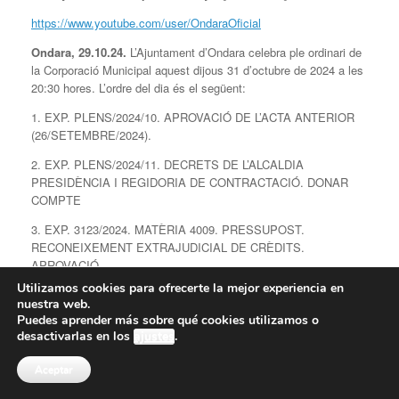
https://www.youtube.com/user/OndaraOficial
Ondara, 29.10.24.
L’Ajuntament d’Ondara celebra ple ordinari de
la Corporació Municipal aquest dijous 31 d’octubre de 2024 a les
20:30 hores. L’ordre del dia és el següent:
1. EXP. PLENS/2024/10. APROVACIÓ DE L’ACTA ANTERIOR
(26/SETEMBRE/2024).
2. EXP. PLENS/2024/11. DECRETS DE L’ALCALDIA
PRESIDÈNCIA I REGIDORIA DE CONTRACTACIÓ. DONAR
COMPTE
3. EXP. 3123/2024. MATÈRIA 4009. PRESSUPOST.
RECONEIXEMENT EXTRAJUDICIAL DE CRÈDITS.
APROVACIÓ.
Utilizamos cookies para ofrecerte la mejor experiencia en
4. EXP. 2332/2024. MATÈRIA 4009 PRESSUPOST. LÍNIES
nuestra web.
FONAMENTALS PRESSUPOST 2025.
Puedes aprender más sobre qué cookies utilizamos o
desactivarlas en los
ajustes
.
5. EXP. 3161/2024. COMANDA DE GESTIÓ A L’EMPRESA
MUNICIPAL SINMA DEL SERVEI DE NETEJA D’EDIFICIS
Aceptar
MUNICIPALS.