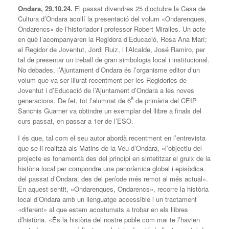
Ondara, 29.10.24.
El passat divendres 25 d’octubre la Casa de
Cultura d’Ondara acollí la presentació del volum «Ondarenques,
Ondarencs» de l’historiador i professor Robert Miralles. Un acte
en què l’acompanyaren la Regidora d’Educació, Rosa Ana Marí;
el Regidor de Joventut, Jordi Ruiz, i l’Alcalde, José Ramiro, per
tal de presentar un treball de gran simbologia local i institucional.
No debades, l’Ajuntament d’Ondara és l’organisme editor d’un
volum que va ser lliurat recentment per les Regidories de
Joventut i d’Educació de l’Ajuntament d’Ondara a les noves
è
generacions. De fet, tot l’alumnat de 6
de primària del CEIP
Sanchis Guarner va obtindre un exemplar del llibre a finals del
curs passat, en passar a 1er de l’ESO.
I és que, tal com el seu autor abordà recentment en l’entrevista
que se li realitzà als Matins de la Veu d’Ondara, «l’objectiu del
projecte es fonamentà des del principi en sintetitzar el gruix de la
història local per compondre una panoràmica global i episòdica
del passat d’Ondara, des del període més remot al més actual».
En aquest sentit, «Ondarenques, Ondarencs», recorre la història
local d’Ondara amb un llenguatge accessible i un tractament
«diferent» al que estem acostumats a trobar en els llibres
d’història. «És la història del nostre poble com mai te l’havien