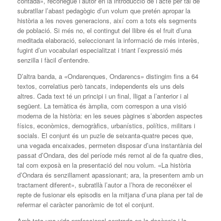
contada», reconegué l’autor en la introducció de l’acte per tal de
subratllar l’abast pedagògic d’un volum que pretén apropar la
història a les noves generacions, així com a tots els segments
de població. Si més no, el contingut del llibre és el fruit d’una
meditada elaboració, seleccionant la informació de més interès,
fugint d’un vocabulari especialitzat i triant l’expressió més
senzilla i fàcil d’entendre.
D’altra banda, a «Ondarenques, Ondarencs» distingim fins a 64
textos, correlatius però tancats, independents els uns dels
altres. Cada text té un principi i un final, lligat a l’anterior i al
següent. La temàtica és àmplia, com correspon a una visió
moderna de la història: en les seues pàgines s’aborden aspectes
físics, econòmics, demogràfics, urbanístics, polítics, militars i
socials. El conjunt és un puzle de seixanta-quatre peces que,
una vegada encaixades, permeten disposar d’una instantània del
passat d’Ondara, des del període més remot al de fa quatre dies,
tal com exposà en la presentació del nou volum. «La història
d’Ondara és senzillament apassionant; ara, la presentem amb un
tractament diferent», subratllà l’autor a l’hora de reconéixer el
repte de fusionar els episodis en la mitjana d’una plana per tal de
refermar el caràcter panoràmic de tot el conjunt.
Amb tota una vida professional centrada en la docència i la