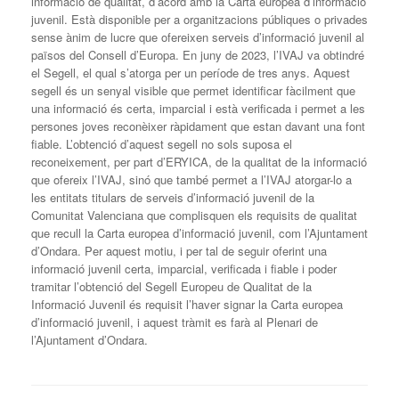
informació de qualitat, d’acord amb la Carta europea d’informació
juvenil. Està disponible per a organitzacions públiques o privades
sense ànim de lucre que ofereixen serveis d’informació juvenil al
països del Consell d’Europa. En juny de 2023, l’IVAJ va obtindré
el Segell, el qual s’atorga per un període de tres anys. Aquest
segell és un senyal visible que permet identificar fàcilment que
una informació és certa, imparcial i està verificada i permet a les
persones joves reconèixer ràpidament que estan davant una font
fiable. L’obtenció d’aquest segell no sols suposa el
reconeixement, per part d’ERYICA, de la qualitat de la informació
que ofereix l’IVAJ, sinó que també permet a l’IVAJ atorgar-lo a
les entitats titulars de serveis d’informació juvenil de la
Comunitat Valenciana que complisquen els requisits de qualitat
que recull la Carta europea d’informació juvenil, com l’Ajuntament
d’Ondara. Per aquest motiu, i per tal de seguir oferint una
informació juvenil certa, imparcial, verificada i fiable i poder
tramitar l’obtenció del Segell Europeu de Qualitat de la
Informació Juvenil és requisit l’haver signar la Carta europea
d’informació juvenil, i aquest tràmit es farà al Plenari de
l’Ajuntament d’Ondara.