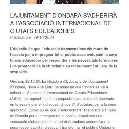
L’AJUNTAMENT D’ONDARA S’ADHERIRÀ
A L’ASSOCIACIÓ INTERNACIONAL DE
CIUTATS EDUCADORES
Publicado el
29/10/2024
L’objectiu és que l’educació transcendisca els murs de
l’escola per a impregnar tot el poble, desenvolupant la seva
funció educadora per respondre a les necessitats formatives
i de promoció de la ciutadania en tot moment i al llarg de la
seva vida
Ondara, 29.10.24.
La Regidora d’Educació de l’Ajuntament
d’Ondara, Rosa Ana Marí, ha anunciat que Ondara es va a
adherir a l’Associació Internacional de Ciutats Educadores
(AICE); per aquest motiu, la proposta d’adhesió serà debatuda
en la sessió plenària d’aquest dijous 31 d’octubre, per a la seua
aprovació. L’objectiu és que «l’educació transcendisca els murs
de l’escola per a impregnar tot el poble»; impulsant una
«educació ciutadana» on les administracions assumeixen la
seua responsabilitat d’educar i transformar el poble d’Ondara en