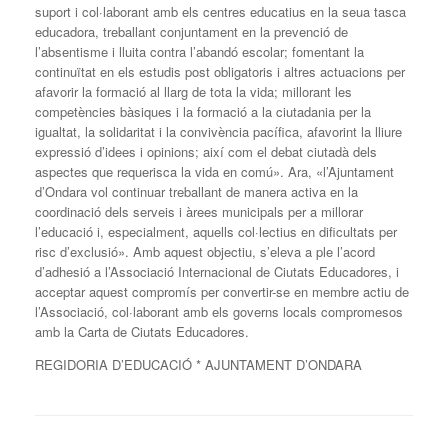
suport i col·laborant amb els centres educatius en la seua tasca
educadora, treballant conjuntament en la prevenció de
l’absentisme i lluita contra l’abandó escolar; fomentant la
continuïtat en els estudis post obligatoris i altres actuacions per
afavorir la formació al llarg de tota la vida; millorant les
competències bàsiques i la formació a la ciutadania per la
igualtat, la solidaritat i la convivència pacífica, afavorint la lliure
expressió d’idees i opinions; així com el debat ciutadà dels
aspectes que requerisca la vida en comú». Ara, «l’Ajuntament
d’Ondara vol continuar treballant de manera activa en la
coordinació dels serveis i àrees municipals per a millorar
l’educació i, especialment, aquells col·lectius en dificultats per
risc d’exclusió». Amb aquest objectiu, s’eleva a ple l’acord
d’adhesió a l’Associació Internacional de Ciutats Educadores, i
acceptar aquest compromís per convertir-se en membre actiu de
l’Associació, col·laborant amb els governs locals compromesos
amb la Carta de Ciutats Educadores.
REGIDORIA D’EDUCACIÓ * AJUNTAMENT D’ONDARA