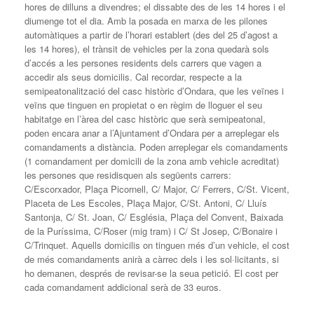
hores de dilluns a divendres; el dissabte des de les 14 hores i el
diumenge tot el dia. Amb la posada en marxa de les pilones
automàtiques a partir de l’horari establert (des del 25 d’agost a
les 14 hores), el trànsit de vehicles per la zona quedarà sols
d’accés a les persones residents dels carrers que vagen a
accedir als seus domicilis. Cal recordar, respecte a la
semipeatonalització del casc històric d’Ondara, que les veïnes i
veïns que tinguen en propietat o en règim de lloguer el seu
habitatge en l’àrea del casc històric que serà semipeatonal,
poden encara anar a l’Ajuntament d’Ondara per a arreplegar els
comandaments a distància. Poden arreplegar els comandaments
(1 comandament per domicili de la zona amb vehicle acreditat)
les persones que residisquen als següents carrers:
C/Escorxador, Plaça Picornell, C/ Major, C/ Ferrers, C/St. Vicent,
Placeta de Les Escoles, Plaça Major, C/St. Antoni, C/ Lluís
Santonja, C/ St. Joan, C/ Església, Plaça del Convent, Baixada
de la Puríssima, C/Roser (mig tram) i C/ St Josep, C/Bonaire i
C/Trinquet. Aquells domicilis on tinguen més d’un vehicle, el cost
de més comandaments anirà a càrrec dels i les sol·licitants, si
ho demanen, després de revisar-se la seua petició. El cost per
cada comandament addicional serà de 33 euros.