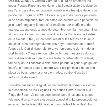
Ondara, 30.08.21.
Ondara viurà del 9 al 13 de setembre les
seues Festes Patronals en Honor a la Soledat 2020-21, després
que l’any passat no es pogueren celebrar els festejos degut a la
pandèmia. Enguany 2021, Ondara sí que tindrà festes patronals,
si bé seran atípiques, tant en dates (se celebraven a principis de
juliol, però enguany la data s’ha traslladat per prudència, de
manera excepcional, al mes de setembre, confiant en una millor
situació sanitària); com en organització (la Comissió de Festes
de la Soledat 2020, en no poder realitzar les festes en la seua
anualitat, s’ha prolongat durant dos anys, retardant així també
l’edat de la Cort d’Honor als 19 anys (en compte de 18) i de la
Cort Infantil a 7 anys (en compte de 6); una mesura es durà a
terme d’ara endavant en tots els festejos patronals d’Ondara); i
també quant a l’adaptació dels actes perquè la gent puga gaudir-
los d’una manera segura, centralitzant els principals actes a la
plaça de bous, amb reserva d’entrades, control d’accés i
reducció d’aforament.
Dissabte passat 28 d’agost, es va celebrar el primer dels actes:
la presentació de les Regines i les seues Corts d’Honor a la
Plaça de Bous. Va ser un acte senzill però il·lusionant, ja que
feia més d’un any que s’esperava aquest dia. La presentació va
estar ambientada en “Alicia en el País de las Maravillas”. En