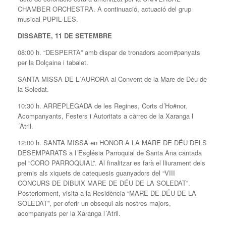
CHAMBER ORCHESTRA. A continuació, actuació del grup
musical PUPIL·LES.
DISSABTE, 11 DE SETEMBRE
08:00 h. “DESPERTÀ” amb dispar de tronadors acom#panyats
per la Dolçaina i tabalet.
SANTA MISSA DE L´AURORA al Convent de la Mare de Déu de
la Soledat.
10:30 h. ARREPLEGADA de les Regines, Corts d´Ho#nor,
Acompanyants, Festers i Autoritats a càrrec de la Xaranga l
´Atril.
12:00 h. SANTA MISSA en HONOR A LA MARE DE DÉU DELS
DESEMPARATS a l´Església Parroquial de Santa Ana cantada
pel “CORO PARROQUIAL”. Al finalitzar es farà el lliurament dels
premis als xiquets de catequesis guanyadors del “VIII
CONCURS DE DIBUIX MARE DE DÉU DE LA SOLEDAT”.
Posteriorment, visita a la Residència “MARE DE DÉU DE LA
SOLEDAT”, per oferir un obsequi als nostres majors,
acompanyats per la Xaranga l´Atril.