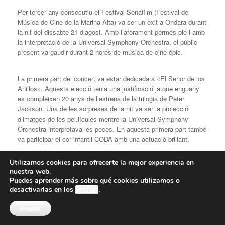
Per tercer any consecutiu el Festival Sonafilm (Festival de
Música de Cine de la Marina Alta) va ser un èxit a Ondara durant
la nit del dissabte 21 d’agost. Amb l’aforament permés ple i amb
la interpretació de la Universal Symphony Orchestra, el públic
present va gaudir durant 2 hores de música de cine èpic.
La primera part del concert va estar dedicada a «El Señor de los
Anillos». Aquesta elecció tenia una justificació ja que enguany
es compleixen 20 anys de l’estrena de la trilogia de Peter
Jackson. Una de les sorpreses de la nit va ser la projecció
d’imatges de les pel.lícules mentre la Universal Symphony
Orchestra interpretava les peces. En aquesta primera part també
va participar el cor infantil CODA amb una actuació brillant.
Utilizamos cookies para ofrecerte la mejor experiencia en
La segona part va estar dirigida també a aquelles persones que
nuestra web.
no estaven massa familiaritzades amb «El Señor de los Anillos»
Puedes aprender más sobre qué cookies utilizamos o
i sí amb la banda sonora de pel.lícules més antigues, com ara
desactivarlas en los
ajustes
.
«Lawrence de Arabia», «Lo que el viento se llevó», «Los 7
Magníficos» o «Rocky», on la gent va acabar de peu aplaudint.
Aceptar
En aquesta segona part també es van projectar imatges mentre