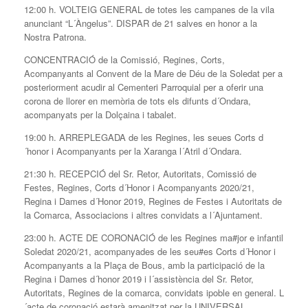
12:00 h. VOLTEIG GENERAL de totes les campanes de la vila
anunciant “L´Àngelus”. DISPAR de 21 salves en honor a la
Nostra Patrona.
CONCENTRACIÓ de la Comissió, Regines, Corts,
Acompanyants al Convent de la Mare de Déu de la Soledat per a
posteriorment acudir al Cementeri Parroquial per a oferir una
corona de llorer en memòria de tots els difunts d´Ondara,
acompanyats per la Dolçaina i tabalet.
19:00 h. ARREPLEGADA de les Regines, les seues Corts d
´honor i Acompanyants per la Xaranga l´Atril d´Ondara.
21:30 h. RECEPCIÓ del Sr. Retor, Autoritats, Comissió de
Festes, Regines, Corts d´Honor i Acompanyants 2020/21,
Regina i Dames d´Honor 2019, Regines de Festes i Autoritats de
la Comarca, Associacions i altres convidats a l´Ajuntament.
23:00 h. ACTE DE CORONACIÓ de les Regines ma#jor e infantil
Soledat 2020/21, acompanyades de les seu#es Corts d´Honor i
Acompanyants a la Plaça de Bous, amb la participació de la
Regina i Dames d´honor 2019 i l´assistència del Sr. Retor,
Autoritats, Regines de la comarca, convidats ipoble en general. L
´acte de coronació estarà amenitzat per la UNIVERSAL