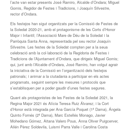
l’acte van estar presents José Ramiro, Alcalde d’Ondara; Miguel
Gomis, Regidor de Festes i Tradicions, i Joaquín Silvestre,
rector d’Ondara.
Els festejos han sigut organitzats per la Comissió de Festes de
la Soledat 2020-21, amb el protagonisme de les Corts d’Honor
Major i Infantil; l’Associació Mare de Déu de la Soledat i la
Parròquia Santa Anna, representada pel seu rector Joaquín
Silvestre. Les festes de la Soledat compten per a la seua
celebració amb la col·laboració de la Regidoria de Festes i
Tradicions de l’Ajuntament d’Ondara, que dirigeix Miguel Gomis;
qui, junt amb l’Alcalde d’Ondara, José Ramiro, han volgut agrair
la iniciativa de la Comissió en l’organització dels festejos
patronals; i animar a la ciutadania a participar en els actes
programats, seguint sempre les mesures i protocols que
s’establisquen per a poder gaudir d’unes festes segures.
Quant als protagonistes de les Festes de la Soledat 2021, la
Regina Major 2021 és Alícia Teresa Ruiz Álvarez; i la Cort
d’Honor està integrada per Ana García Poquet (1ª Dama), Ángela
Quinto Fornés (2ª Dama), Marc Estellés Monago, Javier
Mohedano Gómez, Aitana Valero Pous, Anna Oliver Puigcerver,
Ailén Pèrez Soldevila, Luismi Parra Valle i Carolina Costa