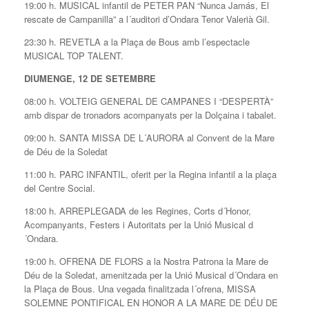
19:00 h. MUSICAL infantil de PETER PAN “Nunca Jamás, El
rescate de Campanilla” a l´auditori d’Ondara Tenor Valerià Gil.
23:30 h. REVETLA a la Plaça de Bous amb l’espectacle
MUSICAL TOP TALENT.
DIUMENGE, 12 DE SETEMBRE
08:00 h. VOLTEIG GENERAL DE CAMPANES I “DESPERTÀ”
amb dispar de tronadors acompanyats per la Dolçaina i tabalet.
09:00 h. SANTA MISSA DE L´AURORA al Convent de la Mare
de Déu de la Soledat
11:00 h. PARC INFANTIL, oferit per la Regina infantil a la plaça
del Centre Social.
18:00 h. ARREPLEGADA de les Regines, Corts d´Honor,
Acompanyants, Festers i Autoritats per la Unió Musical d
´Ondara.
19:00 h. OFRENA DE FLORS a la Nostra Patrona la Mare de
Déu de la Soledat, amenitzada per la Unió Musical d´Ondara en
la Plaça de Bous. Una vegada finalitzada l´ofrena, MISSA
SOLEMNE PONTIFICAL EN HONOR A LA MARE DE DÉU DE