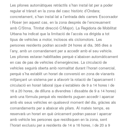
Les pilones automàtiques retràctils s’han instal·lat per a poder
regular el trànsit en la zona del casc històric d’Ondara;
concretament, s’han instal·lat a l’entrada dels carrers Escorxador
i Roser (en aquest cas, en la zona després de l’encreuament
amb C/Stma. Trinitat direcció C/Major). La Regidoria de Mobilitat
Urbana ha indicat que la limitació de l’accés va dirigida a tot
tipus de vehicles a motor, inclosos els ciclomotors. Les
persones residents podran accedir 24 hores al dia, 365 dies a
l’any, amb un comandament per a accedir amb el seu vehicle.
Les pilones estaran habilitades perquè s’abaixen automàticament
en cas de pas de vehicles d’emergències. La circulació de
vehicles seguirà oberta amb normalitat durant l’horari comercial,
perquè s’ha establit un horari de conversió en zona de vianants
mitjançant un sistema per a afavorir la rotació de l’aparcament i
circulació en horari laboral (que s’estableix de 9 a 14 hores i de
16 a 20 hores, de dilluns a divendres i dissabte de 9 a 14 hores)
amb una fòrmula perquè els residents puguen accedir i aparcar
amb els seus vehicles en qualsevol moment del dia, gràcies als
comandaments per a abaixar els pilars. Al mateix temps, es
reservarà un horari en què únicament podran passar i aparcar
amb vehicle les persones que residisquen en la zona, sent
l’horari exclusiu per a residents de 14 a 16 hores, i de 20 a 9