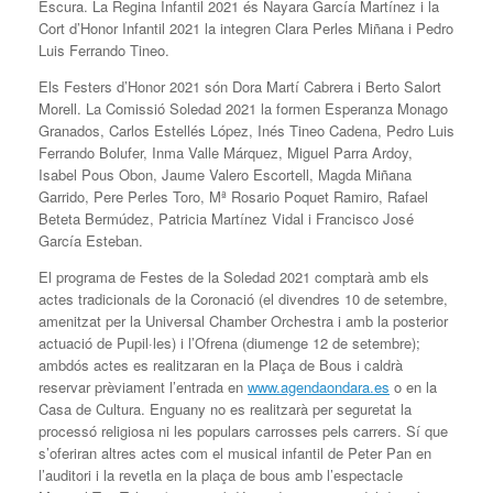
Escura. La Regina Infantil 2021 és Nayara García Martínez i la
Cort d’Honor Infantil 2021 la integren Clara Perles Miñana i Pedro
Luis Ferrando Tineo.
Els Festers d’Honor 2021 són Dora Martí Cabrera i Berto Salort
Morell. La Comissió Soledad 2021 la formen Esperanza Monago
Granados, Carlos Estellés López, Inés Tineo Cadena, Pedro Luis
Ferrando Bolufer, Inma Valle Márquez, Miguel Parra Ardoy,
Isabel Pous Obon, Jaume Valero Escortell, Magda Miñana
Garrido, Pere Perles Toro, Mª Rosario Poquet Ramiro, Rafael
Beteta Bermúdez, Patricia Martínez Vidal i Francisco José
García Esteban.
El programa de Festes de la Soledad 2021 comptarà amb els
actes tradicionals de la Coronació (el divendres 10 de setembre,
amenitzat per la Universal Chamber Orchestra i amb la posterior
actuació de Pupil·les) i l’Ofrena (diumenge 12 de setembre);
ambdós actes es realitzaran en la Plaça de Bous i caldrà
reservar prèviament l’entrada en
www.agendaondara.es
o en la
Casa de Cultura. Enguany no es realitzarà per seguretat la
processó religiosa ni les populars carrosses pels carrers. Sí que
s’oferiran altres actes com el musical infantil de Peter Pan en
l’auditori i la revetla en la plaça de bous amb l’espectacle