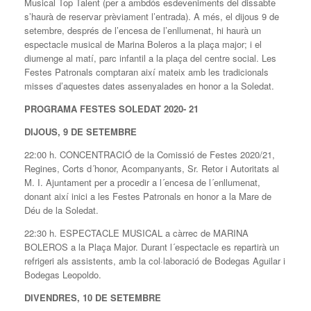
Musical Top Talent (per a ambdós esdeveniments del dissabte
s’haurà de reservar prèviament l’entrada). A més, el dijous 9 de
setembre, després de l’encesa de l’enllumenat, hi haurà un
espectacle musical de Marina Boleros a la plaça major; i el
diumenge al matí, parc infantil a la plaça del centre social. Les
Festes Patronals comptaran així mateix amb les tradicionals
misses d’aquestes dates assenyalades en honor a la Soledat.
PROGRAMA FESTES SOLEDAT 2020- 21
DIJOUS, 9 DE SETEMBRE
22:00 h. CONCENTRACIÓ de la Comissió de Festes 2020/21,
Regines, Corts d´honor, Acompanyants, Sr. Retor i Autoritats al
M. I. Ajuntament per a procedir a l´encesa de l´enllumenat,
donant així inici a les Festes Patronals en honor a la Mare de
Déu de la Soledat.
22:30 h. ESPECTACLE MUSICAL a càrrec de MARINA
BOLEROS a la Plaça Major. Durant l´espectacle es repartirà un
refrigeri als assistents, amb la col·laboració de Bodegas Aguilar i
Bodegas Leopoldo.
DIVENDRES, 10 DE SETEMBRE