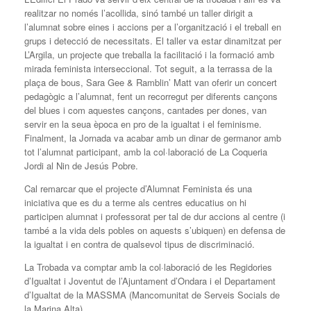
realitzar no només l’acollida, sinó també un taller dirigit a
l’alumnat sobre eines i accions per a l’organització i el treball en
grups i detecció de necessitats. El taller va estar dinamitzat per
L’Argila, un projecte que treballa la facilitació i la formació amb
mirada feminista interseccional. Tot seguit, a la terrassa de la
plaça de bous, Sara Gee & Ramblin’ Matt van oferir un concert
pedagògic a l’alumnat, fent un recorregut per diferents cançons
del blues i com aquestes cançons, cantades per dones, van
servir en la seua època en pro de la igualtat i el feminisme.
Finalment, la Jornada va acabar amb un dinar de germanor amb
tot l’alumnat participant, amb la col·laboració de La Coqueria
Jordi al Nin de Jesús Pobre.
Cal remarcar que el projecte d’Alumnat Feminista és una
iniciativa que es du a terme als centres educatius on hi
participen alumnat i professorat per tal de dur accions al centre (i
també a la vida dels pobles on aquests s’ubiquen) en defensa de
la igualtat i en contra de qualsevol tipus de discriminació.
La Trobada va comptar amb la col·laboració de les Regidories
d’Igualtat i Joventut de l’Ajuntament d’Ondara i el Departament
d’Igualtat de la MASSMA (Mancomunitat de Serveis Socials de
la Marina Alta).