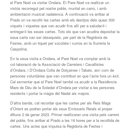
el Pare Noel va visitar Ondara. El Pare Noel va realitzar un
vistós recorregut pel nostre poble, muntat en carro, i amb
ambientació musical nadalenca. A continuació va arribar al
Prado on va recollir les cartes amb els desitjos dels quasi 300
xiquets i xiquetes que van acudir fins allí per a saludar-li i
entregar-li les seues cartes. Tots els que van acudira depositar la
seua carta van ser obsequiats, per part de la Regidoria de
Festes, amb un tiquet per xocolate i xurros en la Xurreria la
Caspolina.
En la seua visita a Ondara, el Pare Noel va comptar amb la
col·laboració de la Associació de Carreters i Cavallistes
d’Ondara, i D’Ondara Colla de Dolçaines i Tabals, així com de
persones voluntàries que van contribuir en que l’acte fora un èxit.
Cal esmentar que el Pare Noel també va acudir a la Residència
Mare de Déu de la Soledat d’Ondara per visitar a les persones
residents i portar la màgia del Nadal als majors.
D’altra banda, cal recordar que les cartes per als Reis Mags
d’Orient es podran portar als seus Emissaris Reials el proper
dilluns 2 de gener 2023. Primer realitzaran una visita pels carrers
del poble, fins arribar al Prado a les 19 hores per a la recollida de
cartes. Uns actes que impulsa la Regidoria de Festes i