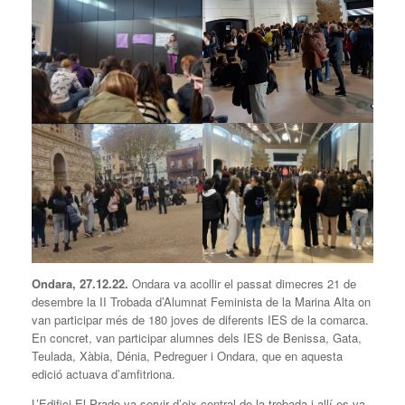
Ondara, 27.12.22.
Ondara va acollir el passat dimecres 21 de
desembre la II Trobada d’Alumnat Feminista de la Marina Alta on
van participar més de 180 joves de diferents IES de la comarca.
En concret, van participar alumnes dels IES de Benissa, Gata,
Teulada, Xàbia, Dénia, Pedreguer i Ondara, que en aquesta
edició actuava d’amfitriona.
L’Edifici El Prado va servir d’eix central de la trobada i allí es va