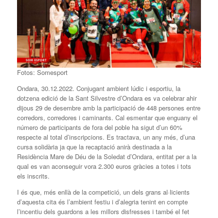
Fotos: Somesport
Ondara, 30.12.2022. Conjugant ambient lúdic i esportiu, la
dotzena edició de la Sant Silvestre d’Ondara es va celebrar ahir
dijous 29 de desembre amb la participació de 448 persones entre
corredors, corredores i caminants. Cal esmentar que enguany el
número de participants de fora del poble ha sigut d’un 60%
respecte al total d’inscripcions. Es tractava, un any més, d’una
cursa solidària ja que la recaptació anirà destinada a la
Residència Mare de Déu de la Soledat d’Ondara, entitat per a la
qual es van aconseguir vora 2.300 euros gràcies a totes i tots
els inscrits.
I és que, més enllà de la competició, un dels grans al·licients
d’aquesta cita és l’ambient festiu i d’alegria tenint en compte
l’incentiu dels guardons a les millors disfresses i també el fet