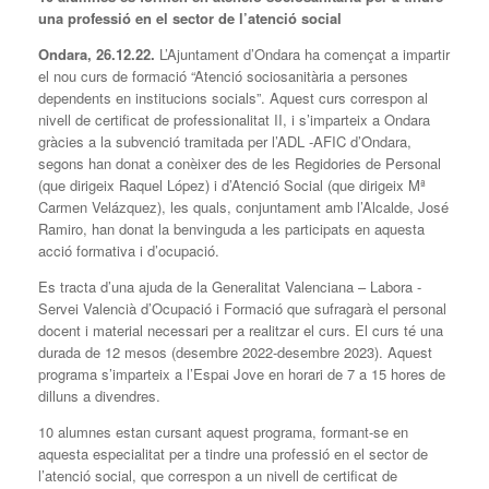
una professió en el sector de l’atenció social
Ondara,
26
.
12
.2
2
.
L’Ajuntament d’Ondara ha començat a impartir
el nou curs de formació “Atenció sociosanitària a persones
dependents en institucions socials”. Aquest curs correspon al
nivell de certificat de professionalitat II, i s’imparteix a Ondara
gràcies a la subvenció tramitada per l’ADL -AFIC d’Ondara,
segons han donat a conèixer des de les Regidories de Personal
(que dirigeix Raquel López) i d’Atenció Social (que dirigeix Mª
Carmen Velázquez), les quals, conjuntament amb l’Alcalde, José
Ramiro, han donat la benvinguda a les participats en aquesta
acció formativa i d’ocupació.
Es tracta d’una ajuda de la Generalitat Valenciana – Labora -
Servei Valencià d’Ocupació i Formació que sufragarà el personal
docent i material necessari per a realitzar el curs. El curs té una
durada de 12 mesos (desembre 2022-desembre 2023). Aquest
programa s’imparteix a l’Espai Jove en horari de 7 a 15 hores de
dilluns a divendres.
10 alumnes estan cursant aquest programa, formant-se en
aquesta especialitat per a tindre una professió en el sector de
l’atenció social, que correspon a un nivell de certificat de