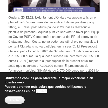
Ondara, 23.12.22.
L’Ajuntament d’Ondara va aprovar ahir, en el
ple ordinari d’aquest mes de desembre (i darrer ple d’enguany
2022), el Pressupost Municipal de 2023, bases d’execució i
plantilla de personal. Aquest punt va ser votat a favor per l’Equip
de Govern PSPV-Compromís i en contra del PP (el portaveu de
Ciutadans, Joan Costa, no va poder assistir al ple per malaltia, i
per tant Ciutadans no va participar en la sessió). El Pressupost
General per a l’exercici 2023 de l’Ajuntament d’Ondara ascendeix
a 7.825.000 euros, la qual cosa suposa un increment de 525.000
euros (+7,2%) respecte al pressupost de la present anualitat
2022 (que ascendia a 7.300.000 euros). El pressupost de
l’empresa municipal SINMA és de 2.070.000 euros per a 2023 (el
que suposa un augment de 105.000 euros respecte 2022).
Utilizamos cookies para ofrecerte la mejor experiencia en
nuestra web.
Segons va argumentar l’Alcalde d’Ondara, José Ramiro, es
Puedes aprender más sobre qué cookies utilizamos o
manté la filosofia de l’equip de govern en la contenció
desactivarlas en los
ajustes
.
pressupostària, tot i les dificultats dels darrers mesos pel que fa
a la inflació i augment de preus tant de subministres, com de
Aceptar
serveis i obres. Precisament, l’Equip de Govern ha optat per un
pressupost expansiu a causa de la inflació i l’augment de preus