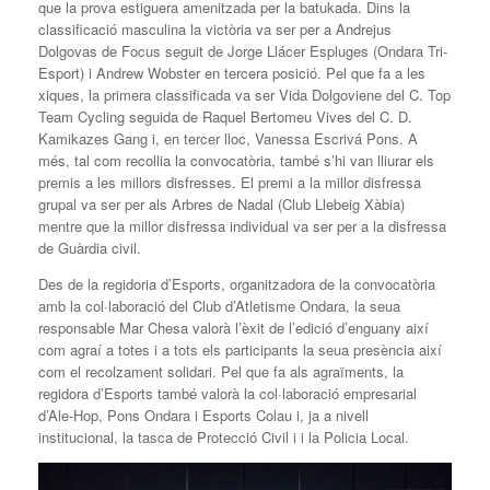
que la prova estiguera amenitzada per la batukada. Dins la
classificació masculina la victòria va ser per a Andrejus
Dolgovas de Focus seguit de Jorge Llácer Espluges (Ondara Tri-
Esport) i Andrew Wobster en tercera posició. Pel que fa a les
xiques, la primera classificada va ser Vida Dolgoviene del C. Top
Team Cycling seguida de Raquel Bertomeu Vives del C. D.
Kamikazes Gang i, en tercer lloc, Vanessa Escrivá Pons. A
més, tal com recollia la convocatòria, també s’hi van lliurar els
premis a les millors disfresses. El premi a la millor disfressa
grupal va ser per als Arbres de Nadal (Club Llebeig Xàbia)
mentre que la millor disfressa individual va ser per a la disfressa
de Guàrdia civil.
Des de la regidoria d’Esports, organitzadora de la convocatòria
amb la col·laboració del Club d’Atletisme Ondara, la seua
responsable Mar Chesa valorà l’èxit de l’edició d’enguany així
com agraí a totes i a tots els participants la seua presència així
com el recolzament solidari. Pel que fa als agraïments, la
regidora d’Esports també valorà la col·laboració empresarial
d’Ale-Hop, Pons Ondara i Esports Colau i, ja a nivell
institucional, la tasca de Protecció Civil i i la Policia Local.