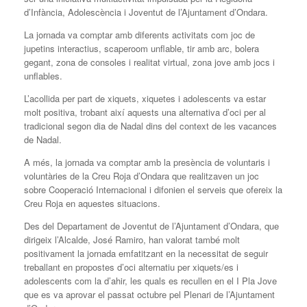
d’Infància, Adolescència i Joventut de l’Ajuntament d’Ondara.
La jornada va comptar amb diferents activitats com joc de
jupetins interactius, scaperoom unflable, tir amb arc, bolera
gegant, zona de consoles i realitat virtual, zona jove amb jocs i
unflables.
L’acollida per part de xiquets, xiquetes i adolescents va estar
molt positiva, trobant així aquests una alternativa d’oci per al
tradicional segon dia de Nadal dins del context de les vacances
de Nadal.
A més, la jornada va comptar amb la presència de voluntaris i
voluntàries de la Creu Roja d’Ondara que realitzaven un joc
sobre Cooperació Internacional i difonien el serveis que ofereix la
Creu Roja en aquestes situacions.
Des del Departament de Joventut de l’Ajuntament d’Ondara, que
dirigeix l’Alcalde, José Ramiro, han valorat també molt
positivament la jornada emfatitzant en la necessitat de seguir
treballant en propostes d’oci alternatiu per xiquets/es i
adolescents com la d’ahir, les quals es recullen en el I Pla Jove
que es va aprovar el passat octubre pel Plenari de l’Ajuntament