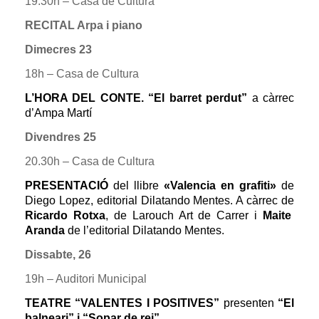
19.30h – Casa de Cultura
RECITAL Arpa i piano
Dimecres 23
18h – Casa de Cultura
L’HORA DEL CONTE. “El barret perdut”
a càrrec
d’Ampa Martí
Divendres 25
20.30h – Casa de Cultura
PRESENTACIÓ
del llibre
«Valencia en grafiti»
de
Diego Lopez, editorial Dilatando Mentes. A càrrec de
Ricardo Rotxa
, de Larouch Art de Carrer i
Maite
Aranda
de l’editorial Dilatando Mentes.
Dissabte, 26
19h – Auditori Municipal
TEATRE “VALENTES I POSITIVES”
presenten
“El
balneari” i “Sopar de rei”