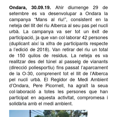
Ahir
diumenge 29 de
Ondara, 30.09.19.
setembre es va desenvolupar a Ondara la
campanya “Mans al riu!”, consistent en la
neteja del
llit del riu Alberca al seu pas pel nucli
urbà. La campanya
va ser tot un èxit de
participació, ja que van col·laborar 42 persones
(duplicant així la xifra de participants respecte
a l’edició de 2018). Van retirar del riu un total
de 150 quilos de residus. La neteja es va
realitzar des del túnel al passeig de vianants
(
direcció poliesportiu) fins passat l’aparcament
de la O-30, comprenent tot el
llit de l’Alberca
pel nucli urbà. El Regidor de Medi Ambient
d’Ondara, Pere Picornell, ha agraït la seua
col·laboració a totes les persones que han
participat en aquesta activitat, compromesa i
solidària amb el medi ambient.