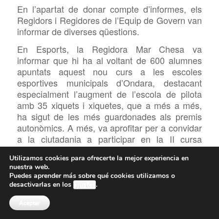
En l’apartat de donar compte d’informes, els
Regidors i Regidores de l’Equip de Govern van
informar de diverses qüestions.
En Esports, la Regidora Mar
Chesa va
informar que hi ha al voltant de 600 alumnes
apuntats aquest nou curs a les escoles
esportives municipals d’Ondara, destacant
especialment l’augment de l’escola de pilota
amb 35 xiquets i xiquetes, que a més a més,
ha sigut de les més guardonades als premis
autonòmics. A més, va aprofitar per a convidar
a la ciutadania a participar en la II cursa
solidària a favor de l’AECC que se celebrarà el
Utilizamos cookies para ofrecerte la mejor experiencia en
20 d’octubre; la primera edició de la qual va
nuestra web.
aconseguir recaptar més de 5.000 euros l’any
Puedes aprender más sobre qué cookies utilizamos o
passat.
desactivarlas en los
ajustes
.
En Benestar Social, la Regidora de l’àrea,
Mª
Aceptar
Carmen Velázquez, va donar les gràcies per la