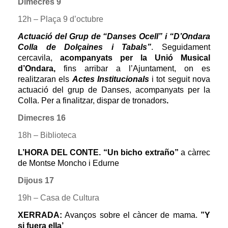
Dimecres 9
12h – Plaça 9 d’octubre
Actuació del Grup de “Danses Ocell” i “D’Ondara
Colla de Dolçaines i Tabals”
. Seguidament
cercavila,
acompanyats per la
Unió Musical
d’Ondara,
fins arribar a l’Ajuntament, on es
realitzaran els
Actes
Institucionals
i tot seguit nova
actuació del grup de Danses, acompanyats per la
Colla. Per a finalitzar, dispar de tronadors
.
Dimecres 16
18h – Biblioteca
L’HORA DEL CONTE. “Un bicho extraño”
a càrrec
de Montse Moncho i Edurne
Dijous 17
19h – Casa de Cultura
XERRADA:
Avanços sobre el càncer de mama.
”Y
si fuera ella’