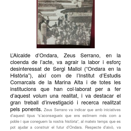
L’Alcalde d’Ondara, Zeus Serrano,
en la
cl
oenda
de l’acte,
va agrair la labor i
esforç
desinteressat de
Sergi Mallol
(
“Ondara en la
Història”
)
, així
com de l’Institut
d’Estudis
Comarcals de la Marina Alta i
de
totes les
institucions
que
han col·laborat per a fer
d’aquest volum una realitat, i
va destacar el
gran treball d’investigació
i recerca
realitzat
pels ponents
.
Zeus Serrano va indicar que amb iniciatives
d’aquest tipus “s’aconsegueix que ens estimem més com a
poble i que coneguem la nostra història”, al mateix temps que es
pot ajudar a construir el futur d’Ondara. Respecte d’això, va