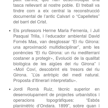
tasca rellevant al nostre poble. El treball va
tindre com a eix central la reconstrucció
documental de l’antic Calvari o “Capelletes”
del barri del Crist.
Els professors Herme Maria Femenia, i Juli
Pasqual Trilla, i l’educador ambiental David
Fornés Mas, van desglossar “El riu Girona:
una aproximació multidisciplinar”, amb les
ponències “El riu Girona: un riu mediterrani
costaner a protegir», Evolució de la qualitat
biològica de les aigües del riu Girona” i
«Molí Coví, descobrint els tresors del riu
Girona. ¨L’ús antròpic del medi natural.
Proposta d’itinerari interpretatiu».
Jordi Romà Ruiz, tècnic superior en
desenvolupament de projectes urbanístics i
operacions topogràfiques: “Esbós
planimètric d’Ondara. 1899”, sobre quan i