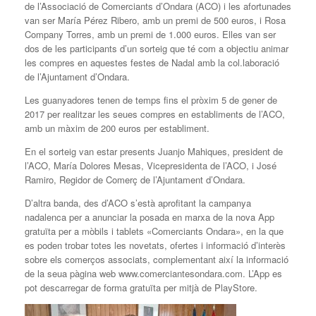
de l’Associació de Comerciants d’Ondara (ACO) i les afortunades
van ser María Pérez Ribero, amb un premi de 500 euros, i Rosa
Company Torres, amb un premi de 1.000 euros. Elles van ser
dos de les participants d’un sorteig que té com a objectiu animar
les compres en aquestes festes de Nadal amb la col.laboració
de l’Ajuntament d’Ondara.
Les guanyadores tenen de temps fins el pròxim 5 de gener de
2017 per realitzar les seues compres en establiments de l’ACO,
amb un màxim de 200 euros per establiment.
En el sorteig van estar presents Juanjo Mahiques, president de
l’ACO, María Dolores Mesas, Vicepresidenta de l’ACO, i José
Ramiro, Regidor de Comerç de l’Ajuntament d’Ondara.
D’altra banda, des d’ACO s’està aprofitant la campanya
nadalenca per a anunciar la posada en marxa de la nova App
gratuïta per a mòbils i tablets «Comerciants Ondara», en la que
es poden trobar totes les novetats, ofertes i informació d’interès
sobre els comerços associats, complementant així la informació
de la seua pàgina web www.comerciantesondara.com. L’App es
pot descarregar de forma gratuïta per mitjà de PlayStore.