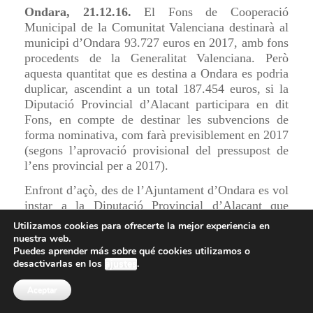
Ondara, 21.12.16.
El Fons de Cooperació
Municipal de la Comunitat Valenciana destinarà al
municipi d’Ondara 93.727 euros en 2017, amb fons
procedents de la Generalitat Valenciana. Però
aquesta quantitat que es destina a Ondara es podria
duplicar, ascendint a un total 187.454 euros, si la
Diputació Provincial d’Alacant participara en dit
Fons, en compte de destinar les subvencions de
forma nominativa, com farà previsiblement en 2017
(segons l’aprovació provisional del pressupost de
l’ens provincial per a 2017).
Enfront d’açò, des de l’Ajuntament d’Ondara es vol
instar a la Diputació Provincial d’Alacant que
reflexione i que, en l’aprovació definitiva del seu
Utilizamos cookies para ofrecerte la mejor experiencia en
pressupost provincial 2017, s’adherisca finalment al
nuestra web.
Puedes aprender más sobre qué cookies utilizamos o
Fons de Cooperació Municipal de la Comunitat
desactivarlas en los
ajustes
.
Valenciana. De fet, la corporació municipal
d’Ondara va aprovar per unanimitat en el ple del
Aceptar
passat 1 de desembre, la moció presentada