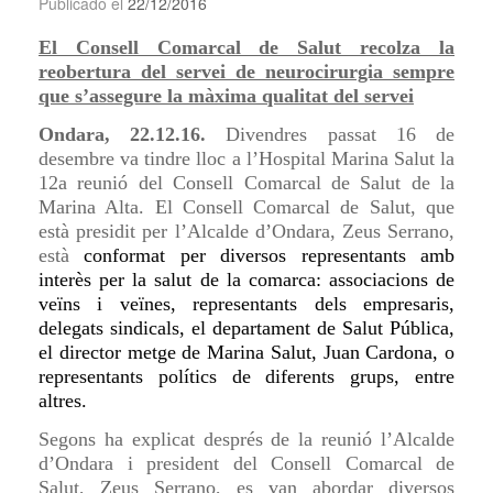
Publicado el
22/12/2016
El Consell Comarcal de Salut recolza la
reobertura del servei de neurocirurgia sempre
que s’assegure la màxima qualitat del servei
Ondara, 22.12.16.
Divendres passat 16 de
desembre va tindre lloc a l’Hospital Marina Salut la
12a reunió del Consell Comarcal de Salut de la
Marina Alta. El Consell Comarcal de Salut, que
està presidit per l’Alcalde d’Ondara, Zeus Serrano,
està
conformat per diversos representants amb
interès per la salut
de la
comarca: associacions de
veïns i veïnes, representants dels empresaris,
delegats sindicals, el departament de Salut Pública,
el director metge de Marina Salut,
Juan Cardona,
o
representants polítics de diferents grups,
entre
altres
.
Segons ha explicat després de la reunió l’Alcalde
d’Ondara i president del Consell Comarcal de
Salut, Zeus Serrano, es van abordar diversos