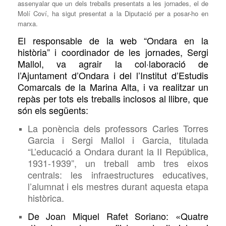
assenyalar que un dels treballs presentats a les jornades, el de
Molí Coví, ha sigut presentat a la Diputació per a posar-ho en
marxa.
El responsable de la web “Ondara en la
història” i coordinador de les jornades, Sergi
Mallol, va agrair la col·laboració de
l’Ajuntament d’Ondara i
del l’Institut d’Estudis
Comarcals de la Marina Alta, i va realitzar un
repàs per tots els treballs inclosos
a
l llibre, que
són els següents:
La ponència dels professors Carles Torres
Garcia i Sergi Mallol i Garcia, titulada
“L’educació a Ondara durant la II República,
1931-1939”, un treball amb tres eixos
centrals: les infraestructures educatives,
l’alumnat i els mestres durant aquesta etapa
històrica.
De Joan Miquel Rafet Soriano: «Quatre