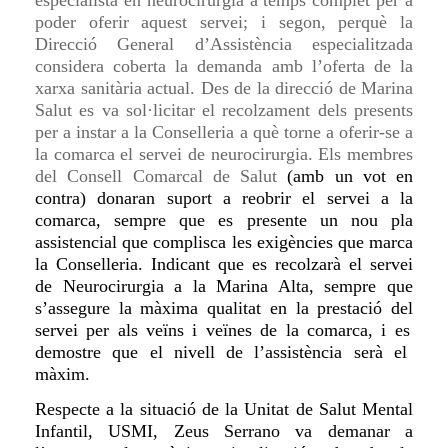
especialista en neurocirurgia a temps complet per a
poder oferir aquest servei; i segon, perquè la
Direcció General d’Assistència especialitzada
considera coberta la demanda amb l’oferta de la
xarxa sanitària actual. Des de la direcció de Marina
Salut es va sol·licitar el recolzament dels presents
per a instar a la Conselleria a què torne a oferir-se a
la comarca el servei de neurocirurgia. Els membres
del Consell Comarcal de Salut
(amb un vot en
contra) donaran suport a reobrir el servei
a
la
c
omarca, sempre que es presente un nou pla
assistencial que complisca les exigències que marca
la Conselleria. Indicant
que es recolzarà el servei
de Neurocirurgia
a
la Marina Alta,
sempre que
s’assegure la màxima qualitat en
la prestació del
servei per als
veïns
i
veïnes de la comarca,
i
es
demostre que el nivell de l’assistència serà el
màxim.
Respecte a
la situació de la Unitat de Salut Mental
Infantil, USMI,
Zeus
Serrano va demanar
a