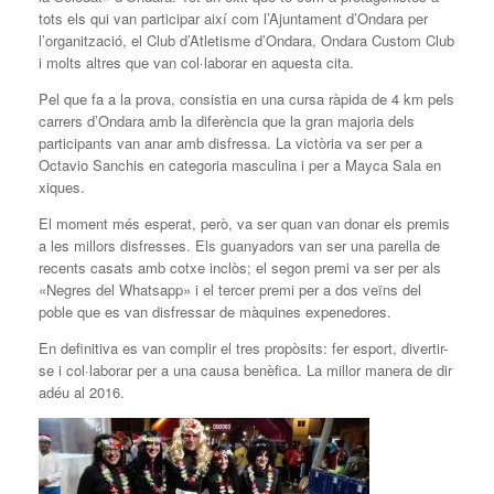
tots els qui van participar així com l’Ajuntament d’Ondara per
l’organització, el Club d’Atletisme d’Ondara, Ondara Custom Club
i molts altres que van col·laborar en aquesta cita.
Pel que fa a la prova, consistia en una cursa ràpida de 4 km pels
carrers d’Ondara amb la diferència que la gran majoria dels
participants van anar amb disfressa. La victòria va ser per a
Octavio Sanchis en categoria masculina i per a Mayca Sala en
xiques.
El moment més esperat, però, va ser quan van donar els premis
a les millors disfresses. Els guanyadors van ser una parella de
recents casats amb cotxe inclòs; el segon premi va ser per als
«Negres del Whatsapp» i el tercer premi per a dos veïns del
poble que es van disfressar de màquines expenedores.
En definitiva es van complir el tres propòsits: fer esport, divertir-
se i col·laborar per a una causa benèfica. La millor manera de dir
adéu al 2016.