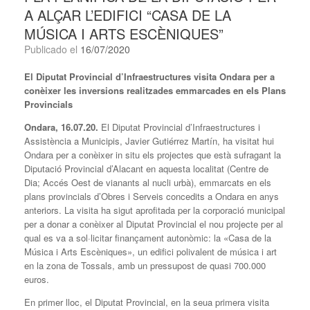
A ALÇAR L’EDIFICI “CASA DE LA
MÚSICA I ARTS ESCÈNIQUES”
Publicado el
16/07/2020
El Diputat Provincial d’Infraestructures visita Ondara per a
conèixer les inversions realitzades emmarcades en els
Plans
Provincials
Ondara, 16.07.20.
El Diputat Provincial d’Infraestructures i
Assistència a Municipis, Javier Gutiérrez Martín, ha visitat hui
Ondara per a conèixer in situ els projectes que està sufragant la
Diputació Provincial d’Alacant en aquesta localitat (Centre de
Dia; Accés Oest de vianants al nucli urbà), emmarcats en els
plans provincials d’Obres i Serveis concedits a Ondara en anys
anteriors. La visita ha sigut aprofitada per la corporació municipal
per a donar a conèixer al Diputat Provincial el nou projecte per al
qual es va a sol·licitar finançament autonòmic: la «Casa de la
Música i Arts Escèniques», un edifici polivalent de música i art
en la zona de Tossals, amb un pressupost de quasi 700.000
euros.
En primer lloc, el Diputat Provincial, en la seua primera visita