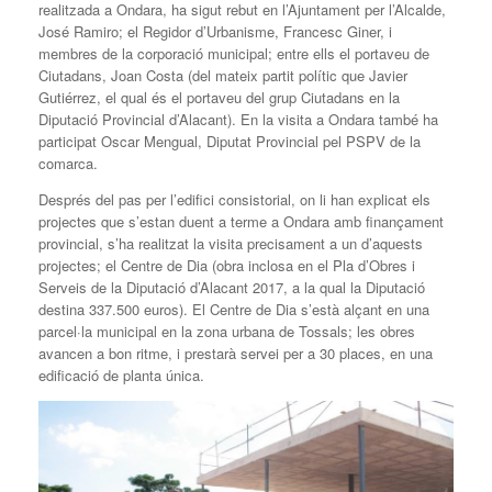
realitzada a Ondara, ha sigut rebut en l’Ajuntament per l’Alcalde,
José Ramiro; el Regidor d’Urbanisme, Francesc Giner, i
membres de la corporació municipal; entre ells el portaveu de
Ciutadans, Joan Costa (del mateix partit polític que Javier
Gutiérrez, el qual és el portaveu del grup Ciutadans en la
Diputació Provincial d’Alacant). En la visita a Ondara també ha
participat Oscar Mengual, Diputat Provincial pel PSPV de la
comarca.
Després del pas per l’edifici consistorial, on li han explicat els
projectes que s’estan duent a terme a Ondara amb finançament
provincial, s’ha realitzat la visita precisament a un d’aquests
projectes; el Centre de Dia (obra inclosa en el Pla d’Obres i
Serveis de la Diputació d’Alacant 2017, a la qual la Diputació
destina 337.500 euros). El Centre de Dia s’està alçant en una
parcel·la municipal en la zona urbana de Tossals; les obres
avancen a bon ritme, i prestarà servei per a 30 places, en una
edificació de planta única.