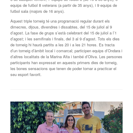
equips de futbol 8 veterans (a partir de 35 anys), i 9 equips de
futbol sala (majors de 16 anys).
Aquest triple torneig té una programació regular durant els
dimecres, dijous, divendres i dissabtes, del 15 de juliol al 9
d’agost. La fase de grups s’està celebrant del 15 de juliol a l’1
d’agost; i les semifinals i finals, del 3 al 9 d’agost. Tots els dies
de torneig hi haurà partits a les 20 i a les 21 hores. Es tracta
d’un torneig d’àmbit local i comarcal; participen equips d’Ondara i
d’altres localitats de la Marina Alta i també d’Oliva. Les persones
participants han expressat en aquests primers dies de torneig,
les bones sensacions que tenen de poder tornar a practicar el
seu esport favorit.