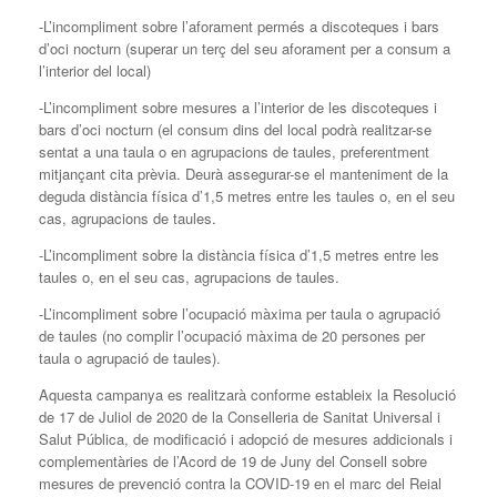
-L’incompliment sobre l’aforament permés a discoteques i bars
d’oci nocturn (superar un terç del seu aforament per a consum a
l’interior del local)
-L’incompliment sobre mesures a l’interior de les discoteques i
bars d’oci nocturn (el consum dins del local podrà realitzar-se
sentat a una taula o en agrupacions de taules, preferentment
mitjançant cita prèvia. Deurà assegurar-se el manteniment de la
deguda distància física d’1,5 metres entre les taules o, en el seu
cas, agrupacions de taules.
-L’incompliment sobre la distància física d’1,5 metres entre les
taules o, en el seu cas, agrupacions de taules.
-L’incompliment sobre l’ocupació màxima per taula o agrupació
de taules (no complir l’ocupació màxima de 20 persones per
taula o agrupació de taules).
Aquesta campanya es realitzarà conforme estableix la Resolució
de 17 de Juliol de 2020 de la Conselleria de Sanitat Universal i
Salut Pública, de modificació i adopció de mesures addicionals i
complementàries de l’Acord de 19 de Juny del Consell sobre
mesures de prevenció contra la COVID-19 en el marc del Reial