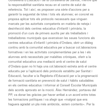
la responsabilitat sanitària recau en el centre de salut de
referència. Tot i així, es proposen una sèrie d’accions per a
garantir la seguretat de totes i tots els alumnes; en concret es
proposa aplicar tots els protocols necessaris que vinguen
marcats per les autoritats competents en matèria de neteja i
desinfecció dels centres educatius d’infantil i primària, la
promoció d’un curs de primers auxilis per als treballadors i
treballadores municipals que exerceixen les seues funcions als
centres educatius d’infantil i primària d’Ondara, obrir un diàleg
continu amb la comunitat educativa per a buscar col.laboracions
formatives i en les activitats complementàries per a les i els
alumnes amb necessitats per malalties cròniques, oferir a la
comunitat educativa una mediació amb el centre de salut
d’Ondara quan no hi haja una col.laboració estreta amb el centre
educatiu per a l’aplicació dels protocols establits per Sanitat i
Educació, facultar a la Regidoria d’Educació per a la programació
de formació sanitària en prevenció de salut i hàbits saludables
en els centres educatius i informar al Consell Escolar Municipals
dels acords aprovats en la moció. Álex Hernández, portaveu del
PP, va donar les gràcies per haver arribat a un acord entre totes
les formacions polítiques i va afegir que «malgrat que ens
haguera agradat un pla més ambiciós, estem contents». Per la