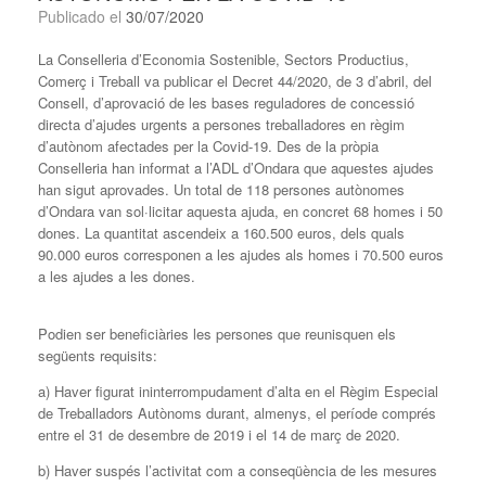
Publicado el
30/07/2020
La Conselleria d’Economia Sostenible, Sectors Productius,
Comerç i Treball va publicar el Decret 44/2020, de 3 d’abril, del
Consell, d’aprovació de les bases reguladores de concessió
directa d’ajudes urgents a persones treballadores en règim
d’autònom afectades per la Covid-19. Des de la pròpia
Conselleria han informat a l’ADL d’Ondara que aquestes ajudes
han sigut aprovades. Un total de 118 persones autònomes
d’Ondara van sol·licitar aquesta ajuda, en concret 68 homes i 50
dones. La quantitat ascendeix a 160.500 euros, dels quals
90.000 euros corresponen a les ajudes als homes i 70.500 euros
a les ajudes a les dones.
Podien ser beneficiàries les persones que reunisquen els
següents requisits:
a) Haver figurat ininterrompudament d’alta en el Règim Especial
de Treballadors Autònoms durant, almenys, el període comprés
entre el 31 de desembre de 2019 i el 14 de març de 2020.
b) Haver suspés l’activitat com a conseqüència de les mesures