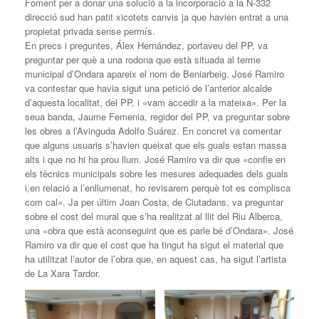
Foment per a donar una solució a la incorporació a la N-332
direcció sud han patit xicotets canvis ja que havien entrat a una
propietat privada sense permís.
En precs i preguntes, Álex Hernández, portaveu del PP, va
preguntar per què a una rodona que està situada al terme
municipal d’Ondara apareix el nom de Beniarbeig. José Ramiro
va contestar que havia sigut una petició de l’anterior alcalde
d’aquesta localitat, del PP, i «vam accedir a la mateixa». Per la
seua banda, Jaume Femenia, regidor del PP, va preguntar sobre
les obres a l’Avinguda Adolfo Suárez. En concret va comentar
que alguns usuaris s’havien queixat que els guals estan massa
alts i que no hi ha prou llum. José Ramiro va dir que «confie en
els tècnics municipals sobre les mesures adequades dels guals
i,en relació a l’enllumenat, ho revisarem perquè tot es complisca
com cal». Ja per últim Joan Costa, de Ciutadans, va preguntar
sobre el cost del mural que s’ha realitzat al llit del Riu Alberca,
una «obra que està aconseguint que es parle bé d’Ondara». José
Ramiro va dir que el cost que ha tingut ha sigut el material que
ha utilitzat l’autor de l’obra que, en aquest cas, ha sigut l’artista
de La Xara Tardor.