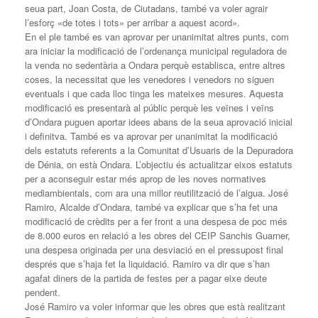
seua part, Joan Costa, de Ciutadans, també va voler agrair
l’esforç «de totes i tots» per arribar a aquest acord».
En el ple també es van aprovar per unanimitat altres punts, com
ara iniciar la modificació de l’ordenança municipal reguladora de
la venda no sedentària a Ondara perquè establisca, entre altres
coses, la necessitat que les venedores i venedors no siguen
eventuals i que cada lloc tinga les mateixes mesures. Aquesta
modificació es presentarà al públic perquè les veïnes i veïns
d’Ondara puguen aportar idees abans de la seua aprovació inicial
i definitva. També es va aprovar per unanimitat la modificació
dels estatuts referents a la Comunitat d’Usuaris de la Depuradora
de Dénia, on està Ondara. L’objectiu és actualitzar eixos estatuts
per a aconseguir estar més aprop de les noves normatives
mediambientals, com ara una millor reutilització de l’aigua. José
Ramiro, Alcalde d’Ondara, també va explicar que s’ha fet una
modificació de crèdits per a fer front a una despesa de poc més
de 8.000 euros en relació a les obres del CEIP Sanchis Guarner,
una despesa originada per una desviació en el pressupost final
després que s’haja fet la liquidació. Ramiro va dir que s’han
agafat diners de la partida de festes per a pagar eixe deute
pendent.
José Ramiro va voler informar que les obres que està realitzant