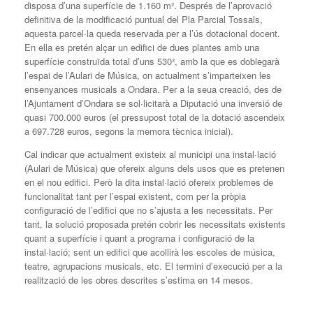
disposa d’una superfície de 1.160 m². Després de l’aprovació
definitiva de la modificació puntual del Pla Parcial Tossals,
aquesta parcel·la queda reservada per a l’ús dotacional docent.
En ella es pretén alçar un edifici de dues plantes amb una
superfície construïda total d’uns 530², amb la que es doblegarà
l’espai de l’Aulari de Música, on actualment s’imparteixen les
ensenyances musicals a Ondara. Per a la seua creació, des de
l’Ajuntament d’Ondara se sol·licitarà a Diputació una inversió de
quasi 700.000 euros (el pressupost total de la dotació ascendeix
a 697.728 euros, segons la memora tècnica inicial).
Cal indicar que actualment existeix al municipi una instal·lació
(Aulari de Música) que ofereix alguns dels usos que es pretenen
en el nou edifici. Però la dita instal·lació ofereix problemes de
funcionalitat tant per l’espai existent, com per la pròpia
configuració de l’edifici que no s’ajusta a les necessitats. Per
tant, la solució proposada pretén cobrir les necessitats existents
quant a superfície i quant a programa i configuració de la
instal·lació; sent un edifici que acollirà les escoles de música,
teatre, agrupacions musicals, etc. El termini d’execució per a la
realització de les obres descrites s’estima en 14 mesos.