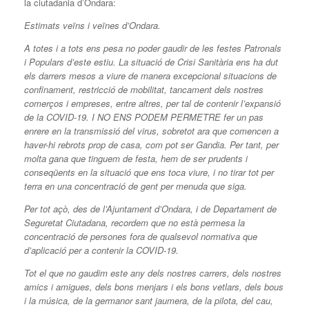
la ciutadania d’Ondara:
Estimats veïns i veïnes d’Ondara.
A totes i a tots ens pesa no poder gaudir de les festes Patronals
i Populars d’este estiu. La situació de Crisi Sanitària ens ha dut
els darrers mesos a viure de manera excepcional situacions de
confinament, restricció de mobilitat, tancament dels nostres
comerços i empreses, entre altres, per tal de contenir l’expansió
de la COVID-19. I NO ENS PODEM PERMETRE fer un pas
enrere en la transmissió del virus, sobretot ara que comencen a
haver-hi rebrots prop de casa, com pot ser Gandia. Per tant, per
molta gana que tinguem de festa, hem de ser prudents i
conseqüents en la situació que ens toca viure, i no tirar tot per
terra en una concentració de gent per menuda que siga.
Per tot açò, des de l’Ajuntament d’Ondara, i de Departament de
Seguretat Ciutadana, recordem que no està permesa la
concentració de persones fora de qualsevol normativa que
d’aplicació per a contenir la COVID-19.
Tot el que no gaudim este any dels nostres carrers, dels nostres
amics i amigues, dels bons menjars i els bons vetlars, dels bous
i la música, de la germanor sant jaumera, de la pilota, del cau,