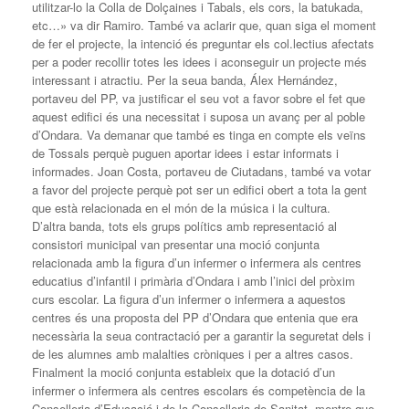
utilitzar-lo la Colla de Dolçaines i Tabals, els cors, la batukada,
etc…» va dir Ramiro. També va aclarir que, quan siga el moment
de fer el projecte, la intenció és preguntar els col.lectius afectats
per a poder recollir totes les idees i aconseguir un projecte més
interessant i atractiu. Per la seua banda, Álex Hernández,
portaveu del PP, va justificar el seu vot a favor sobre el fet que
aquest edifici és una necessitat i suposa un avanç per al poble
d’Ondara. Va demanar que també es tinga en compte els veïns
de Tossals perquè puguen aportar idees i estar informats i
informades. Joan Costa, portaveu de Ciutadans, també va votar
a favor del projecte perquè pot ser un edifici obert a tota la gent
que està relacionada en el món de la música i la cultura.
D’altra banda, tots els grups polítics amb representació al
consistori municipal van presentar una moció conjunta
relacionada amb la figura d’un infermer o infermera als centres
educatius d’infantil i primària d’Ondara i amb l’inici del pròxim
curs escolar. La figura d’un infermer o infermera a aquestos
centres és una proposta del PP d’Ondara que entenia que era
necessària la seua contractació per a garantir la seguretat dels i
de les alumnes amb malalties cròniques i per a altres casos.
Finalment la moció conjunta estableix que la dotació d’un
infermer o infermera als centres escolars és competència de la
Conselleria d’Educació i de la Conselleria de Sanitat, mentre que