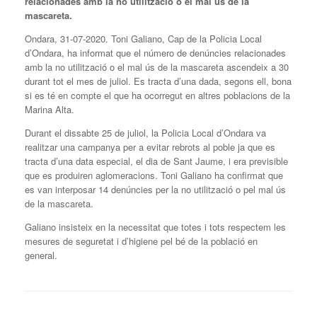
relacionades amb la no utilització o el mal ús de la
mascareta.
Ondara, 31-07-2020. Toni Galiano, Cap de la Policia Local
d’Ondara, ha informat que el número de denúncies relacionades
amb la no utilització o el mal ús de la mascareta ascendeix a 30
durant tot el mes de juliol. Es tracta d’una dada, segons ell, bona
si es té en compte el que ha ocorregut en altres poblacions de la
Marina Alta.
Durant el dissabte 25 de juliol, la Policia Local d’Ondara va
realitzar una campanya per a evitar rebrots al poble ja que es
tracta d’una data especial, el dia de Sant Jaume, i era previsible
que es produiren aglomeracions. Toni Galiano ha confirmat que
es van interposar 14 denúncies per la no utilització o pel mal ús
de la mascareta.
Galiano insisteix en la necessitat que totes i tots respectem les
mesures de seguretat i d’higiene pel bé de la població en
general.