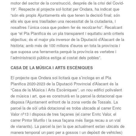
motor del sector de la construcció, després de la crisi del Covid-
19”. Respecte al projecte sol·licitat per Ondara, ha indicat que
“són els propis Ajuntaments els que tenen la decisió final; són
ells els que ens traslladen una necessitat de la ciutadania, i
nosaltres l’única cosa que podem fer és recolzar-ho”. Recalcant
que “el Pla Planifica és un pla transparent i equitatiu amb criteris
objectius; és el major pla inversor de la Diputació d’Alacant de la
història; amb més de 100 milions d’euros en tota la província i
que suposa una ferramenta perquè la província es vertebre i
l’administració pública estiga al costat dels pobles”.
CASA DE LA MÚSICA I ARTS ESCÈNIQUES
El projecte que Ondara sol·licitarà que s’incloga en el Pla
Planifica 2020-2023 de la Diputació Provincial d’Alacant és la
“Casa de la Música i Arts Escèniques”, un nou edifici polivalent
de música i art, que es construirà en la parcel·la dotacional que
disposa l’Ajuntament enfront de la zona verda de Tossals. La
parcel·la de sòl urbà dotacional es troba ubicada al carrer Enric
Valor nº13 i disposa de tres façanes (el carrer Enric Valor, el
carrer Pintor Murillo i la seua façana més llarga recau a un vial
de vianants). La parcel·la (en la que actualment estan ubicats de
manera temporal un parc per a gossos i un depòsit de vehicles)