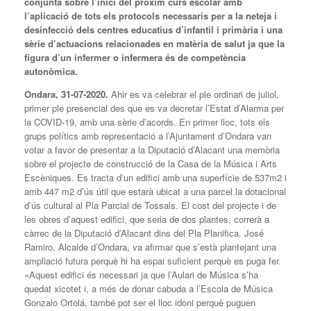
conjunta sobre l’inici del pròxim curs escolar amb
l’aplicació de tots els protocols necessaris per a la neteja i
desinfecció dels centres educatius d’infantil i primària i una
sèrie d’actuacions relacionades en matèria de salut ja que la
figura d’un infermer o infermera
és de competència
autonòmica.
Ondara, 31-07-2020.
Ahir es va celebrar el ple ordinari de juliol,
primer ple presencial des que es va decretar l’Estat d’Alarma per
la COVID-19, amb una sèrie d’acords. En primer lloc, tots els
grups polítics amb representació a l’Ajuntament d’Ondara van
votar a favor de presentar a la Diputació d’Alacant una memòria
sobre el projecte de construcció de la Casa de la Música i Arts
Escèniques. Es tracta d’un edifici amb una superfície de 537m2 i
amb 447 m2 d’ús útil que estarà ubicat a una parcel.la dotacional
d’ús cultural al Pla Parcial de Tossals. El cost del projecte i de
les obres d’aquest edifici, que seria de dos plantes, correrà a
càrrec de la Diputació d’Alacant dins del Pla Planifica. José
Ramiro, Alcalde d’Ondara, va afirmar que s’està plantejant una
ampliació futura perquè hi ha espai suficient perquè es puga fer.
«Aquest edifici és necessari ja que l’Aulari de Música s’ha
quedat xicotet i, a més de donar cabuda a l’Escola de Música
Gonzalo Ortolá, també pot ser el lloc idoni perquè puguen