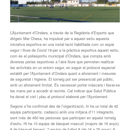
L’Ajuntament d’Ondara, a través de la Regidoria d’Esports que
dirigeix Mar Chesa, ha impulsat per a aquest estiu aquesta
iniciativa esportiva en una instal·lació habilitada com un espai
segur i lliure de Covid 19-per a la pràctica esportiva aquest estiu,
com és el poliesportiu municipal d’Ondara, que compta amb
diverses pistes esportives a l’aire lliure que permeten realitzar
les activitats en un entorn segur, en seguir el protocol especial
establit per l’Ajuntament d’Ondara quant a aforament i mesures
de seguretat i higiene. El torneig pot ser presenciat pel públic,
amb un aforament limitat. És necessari portar màscara i llavar-se
les mans per a accedir al recinte. Cal indicar que Salut Pública
ha donat el vist i plau al protocol elaborat per l’Ajuntament.
Segons s’ha confirmat des de l’organització, hi ha un total de 42
equips participants; cadascú amb una mitjana d’11 integrants,
sent més de 450 les persones que participen en aquest torneig
d’estiu. Hi ha 10 equips de bàsquet masculí (majors de 16 anys);
8 de bàsquet femení; 7 equips de futbol 8 (de 16 a 35 anys); 8