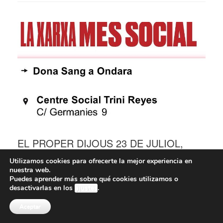
EL PROPER DIJOUS 23 DE JULIOL,
DONACIÓ DE SANG AL CENTRE
Utilizamos cookies para ofrecerte la mejor experiencia en
SOCIAL TRINI REYES D’ONDARA
nuestra web.
Puedes aprender más sobre qué cookies utilizamos o
Publicado el
14/07/2020
desactivarlas en los
ajustes
.
Aceptar