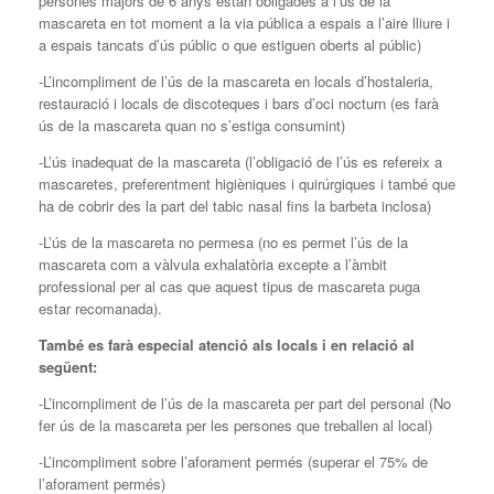
persones majors de 6 anys estan obligades a l’ús de la
mascareta en tot moment a la via pública a espais a l’aire lliure i
a espais tancats d’ús públic o que estiguen oberts al públic)
-L’incompliment de l’ús de la mascareta en locals d’hostaleria,
restauració i locals de discoteques i bars d’oci nocturn (es farà
ús de la mascareta quan no s’estiga consumint)
-L’ús inadequat de la mascareta (l’obligació de l’ús es refereix a
mascaretes, preferentment higièniques i quirúrgiques i també que
ha de cobrir des la part del tabic nasal fins la barbeta inclosa)
-L’ús de la mascareta no permesa (no es permet l’ús de la
mascareta com a vàlvula exhalatòria excepte a l’àmbit
professional per al cas que aquest tipus de mascareta puga
estar recomanada).
També es farà especial atenció als locals i en relació al
següent:
-L’incompliment de l’ús de la mascareta per part del personal (No
fer ús de la mascareta per les persones que treballen al local)
-L’incompliment sobre l’aforament permés (superar el 75% de
l’aforament permés)