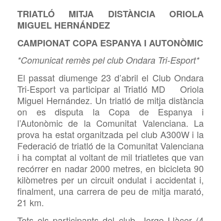
TRIATLÓ MITJA DISTÀNCIA ORIOLA
MIGUEL HERNÁNDEZ
CAMPIONAT COPA ESPANYA I AUTONÒMIC
*Comunicat remès pel club Ondara Tri-Esport*
El passat diumenge 23 d’abril el Club Ondara
Tri-Esport va participar al Triatló MD Oriola
Miguel Hernández. Un triatló de mitja distància
on es disputa la Copa de Espanya i
l’Autonòmic de la Comunitat Valenciana. La
prova ha estat organitzada pel club A300W i la
Federació de triatló de la Comunitat Valenciana
i ha comptat al voltant de mil triatletes que van
recórrer en nadar 2000 metres, en bicicleta 90
kilòmetres per un circuit ondulat i accidentat i,
finalment, una carrera de peu de mitja marató,
21 km.
Tots els participants del club, Jorge Llàcer (4