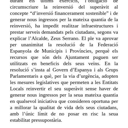
durant
els últims exercicis, l’obligació de
circumscriure la reinversió del superàvit al
concepte “d’inversió financerament sostenible” i de
generar nous ingressos per la mateixa quantia de la
reinversió, ha impedit realitzar infraestructures i
prestar serveis demandats pels ciutadans,
segons va
explicar l’Alcalde, Zeus Serrano
.
El ple va aprovar
per unanimitat la resolució de la Federació
Espanyola de Municipis i Províncies, perquè els
recursos que són dels Ajuntament puguen ser
utilitzats en beneficis dels seus veïns.
En la
resolució s’insta al Govern d’Espanya i als Grups
Parlamentaris a què, per la via d’urgència, adopten
les mesures legislatives que permeten a les Entitats
Locals reinvertir el seu superàvit sense haver de
generar nous ingressos per la seua mateixa quantia
en qualsevol iniciativa que consideren oportuna per
a millorar la qualitat de vida dels seus ciutadans,
amb l’únic límit de no posar en risc la seua
estabilitat pressupostària.