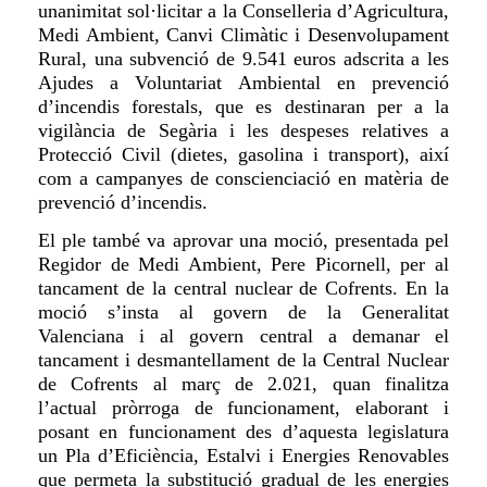
unanimitat sol·licitar a la Conselleria d’Agricultura,
Medi Ambient, Canvi Climàtic i Desen
volup
ament
Rural, una subvenció de 9.541 euros adscrita a les
Ajudes a Voluntariat Ambiental en prevenció
d’incendis forestals,
que es destinaran per a la
vigilància de Segària i
les despeses
relati
ves
a
Protecció Civil (dietes, gasolina i transport), així
com a
campanyes
de conscienciació
en matèria de
prevenció d’incendis
.
El ple també va aprovar
una moció, presentada pel
Regidor de
M
edi
A
mbient, Pere Picornell, per al
tancament de la central nuclear de Cofrents. En la
moció s’insta al govern de la Generalitat
Valenciana i al govern central a demanar el
tancament i desmantellament de la Central Nuclear
de Cofrents al març de 2.021, quan finalitza
l’actual pròrroga de funcionament, elaborant i
posant en funcionament des d’aquesta legislatura
un Pla d’Eficiència, Estalvi i Energies Renovables
que permeta la substitució gradual de les energies