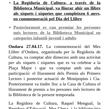
La Regidoria de Cultura, a través de la
Biblioteca Municipal, va lliurar ahir un llibre
als xiquets i xiquetes que compleixen 6 anys,
en commemoració pel Dia del Llibre
Posteriorment es van premiar les persones
més lectores de la Biblioteca Municipal en
categories infantil-juvenil i adults
Ondara 27.04.17.
La commemoració del Mes
Llibre d’Ondara, organitzada per la Regidoria de
Cultura, va comptar ahir dimecres amb una activitat
per als xiquets i xiquetes que es va celebrar a la
Plaça Major i que va comptar amb una alta
participació: el lliurament dels Premis als Primers
Lectors i posterior actuació de Monipopins i Cia.
Posteriorment va tindre lloc a la Casa de Cultura el
lliurament de premis a les persones més lectores de
la Biblioteca de la present temporada.
La Regidora de Cultura, Raquel Mengual, la
Regidora d’Educació, Mar Chesa, i la bibliotecària