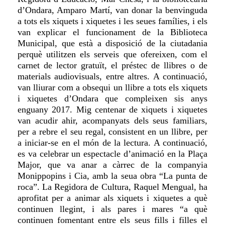
d’Ondara, Amparo Martí, van donar la benvinguda
a tots els xiquets i xiquetes i les seues famílies, i els
van explicar el funcionament de la Biblioteca
Municipal, que està a disposició de la ciutadania
perquè utilitzen els serveis que ofereixen, com el
carnet de lector gratuït, el préstec de llibres o de
materials audiovisuals, entre altres. A continuació,
van lliurar com a obsequi un llibre a tots els xiquets
i xiquetes d’Ondara que compleixen sis anys
enguany 2017. Mig centenar de xiquets i xiquetes
van acudir ahir, acompanyats dels seus familiars,
per a rebre el seu regal, consistent en un llibre, per
a iniciar-se en el món de la lectura. A continuació,
es va celebrar un espectacle d’animació en la Plaça
Major, que va anar a càrrec de la companyia
Monippopins i Cia, amb la seua obra “La punta de
roca”. La Regidora de Cultura, Raquel Mengual, ha
aprofitat per a animar als xiquets i xiquetes a què
continuen llegint, i als pares i mares “a què
continuen fomentant entre els seus fills i filles el