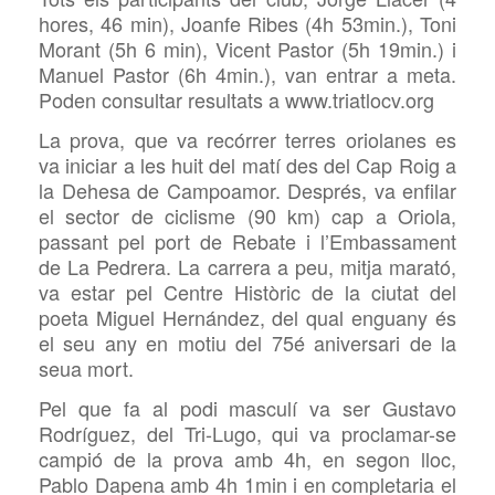
hores, 46 min), Joanfe Ribes (4h 53min.), Toni
Morant (5h 6 min), Vicent Pastor (5h 19min.) i
Manuel Pastor (6h 4min.), van entrar a meta.
Poden consultar resultats a www.triatlocv.org
La prova, que va recórrer terres oriolanes es
va iniciar a les huit del matí des del Cap Roig a
la Dehesa de Campoamor. Després, va enfilar
el sector de ciclisme (90 km) cap a Oriola,
passant pel port de Rebate i l’Embassament
de La Pedrera. La carrera a peu, mitja marató,
va estar pel Centre Històric de la ciutat del
poeta Miguel Hernández, del qual enguany és
el seu any en motiu del 75é aniversari de la
seua mort.
Pel que fa al podi masculí va ser Gustavo
Rodríguez, del Tri-Lugo, qui va proclamar-se
campió de la prova amb 4h, en segon lloc,
Pablo Dapena amb 4h 1min i en completaria el