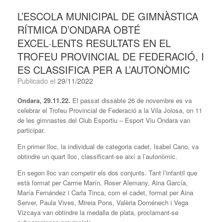
L’ESCOLA MUNICIPAL DE GIMNÀSTICA
RÍTMICA D’ONDARA OBTÉ
EXCEL·LENTS RESULTATS EN EL
TROFEU PROVINCIAL DE FEDERACIÓ, I
ES CLASSIFICA PER A L’AUTONÒMIC
Publicado el
29/11/2022
Ondara, 29.11.22.
El passat dissabte 26 de novembre es va
celebrar el Trofeu Provincial de Federació a la Vila Joiosa, on 11
de les gimnastes del Club Esportiu – Esport Viu Ondara van
participar.
En primer lloc, la individual de categoria cadet, Isabel Cano, va
obtindre un quart lloc, classificant-se així a l’autonòmic.
En segon lloc van competir els dos conjunts. Tant l’infantil que
està format per Carme Marín, Roser Alemany, Aina García,
María Fernández i Carla Tinca, com el cadet, format per Aina
Server, Paula Vives, Mireia Pons, Valèria Doménech i Vega
Vizcaya van obtindre la medalla de plata, proclamant-se