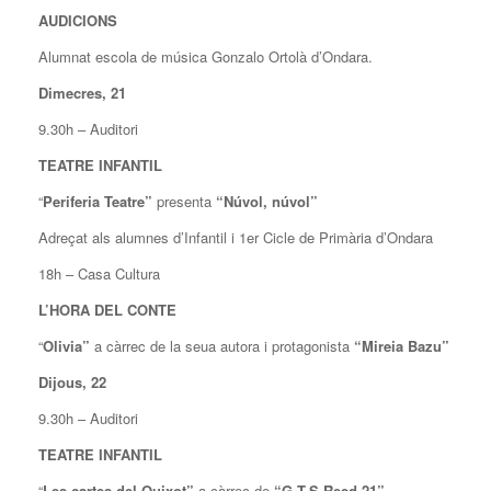
AUDICIONS
Alumnat escola de música Gonzalo Ortolà d’Ondara.
Dimecres, 21
9.30h – Auditori
TEATRE INFANTIL
“
Periferia Teatre”
presenta
“Núvol, núvol”
Adreçat als alumnes d’Infantil i 1er Cicle de Primària d’Ondara
18h – Casa Cultura
L’HORA DEL CONTE
“
Olivia”
a càrrec de la seua autora i protagonista
“Mireia Bazu”
Dijous, 22
9.30h – Auditori
TEATRE INFANTIL
“
Les cartes del Quixot”
a càrrec de
“G.T.S Reed 21”