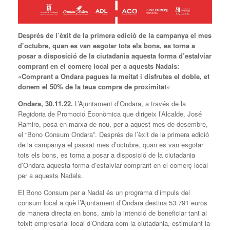
Després de l’èxit de la primera edició de la campanya el mes
d’octubre, quan es van esgotar tots els bons, es torna a
posar a disposició de la ciutadania aquesta forma d’estalviar
comprant en el comerç local per a aquests Nadals:
«Comprant a Ondara pagues la meitat i disfrutes el doble, et
donem el 50% de la teua compra de proximitat»
Ondara, 30.11.22.
L’Ajuntament d’Ondara, a través de la
Regidoria de Promoció Econòmica que dirigeix l’Alcalde, José
Ramiro, posa en marxa de nou, per a aquest mes de desembre,
el “Bono Consum Ondara”. Després de l’èxit de la primera edició
de la campanya el passat mes d’octubre, quan es van esgotar
tots els bons, es torna a posar a disposició de la ciutadania
d’Ondara aquesta forma d’estalviar comprant en el comerç local
per a aquests Nadals.
El Bono Consum per a Nadal és un programa d’impuls del
consum local a què l’Ajuntament d’Ondara destina 53.791 euros
de manera directa en bons, amb la intenció de beneficiar tant al
teixit empresarial local d’Ondara com la ciutadania, estimulant la