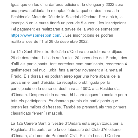
Igual que en les cinc darreres edicions, la d’enguany 2022 serà
una prova solidària, la recaptació de la qual es destinarà a la
Residència Mare de Déu de la Soledat d’Ondara. Per a això, la
inscripció en la cursa tindrà un preu de 5 euros; i les inscripcions
i el pagament es realitzaran a través de la web de somesport
https://www.somesport.com/
. Les inscripcions es podran
realitzar des de l’1 al 29 de desembre 2022.
La 12a Sant Silvestre Solidària d’Ondara se celebrarà el dijous
29 de desembre. L’eixida serà a les 20 hores des del Prado, i des
d’allí els participants, tant corredors com caminants, recorreran 4
quilòmetres pel nucli urbà, fins a arribar novament a la meta al
Prado. Els dorsals es podran arreplegar una hora abans de la
prova en el punt d’eixida. La recaptació obtinguda per la
participació en la cursa es destinarà al 100% a la Residència
d’Ondara. Després de la carrera, hi haurà coques i xocolate per a
tots els participants. Es donaran premis als participants que
porten les millors disfresses. També es premiarà als tres primers
classificats femení i masculí.
La 12a Carrera Sant Silvestre d’Ondara està organitzada per la
Regidoria d’Esports, amb la col·laboració del Club d’Atletisme
d’Ondara, així com de Protecció Civil, Policia Local, i Ondara