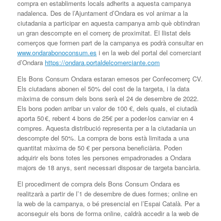
compra en establiments locals adherits a aquesta campanya
nadalenca. Des de l’Ajuntament d’Ondara es vol animar a la
ciutadania a participar en aquesta campanya amb què obtindran
un gran descompte en el comerç de proximitat. El llistat dels
comerços que formen part de la campanya es podrà consultar en
www.ondarabonoconsum.es
i en la web del portal del comerciant
d’Ondara
https://ondara.portaldelcomerciante.com
Els Bons Consum Ondara estaran emesos per Confecomerç CV.
Els ciutadans abonen el 50% del cost de la targeta, i la data
màxima de consum dels bons serà el 24 de desembre de 2022.
Els bons poden arribar un valor de 100 €, dels quals, el ciutadà
aporta 50 €, rebent 4 bons de 25€ per a poder-los canviar en 4
compres. Aquesta distribució representa per a la ciutadania un
descompte del 50%. La compra de bons està limitada a una
quantitat màxima de 50 € per persona beneficiària. Poden
adquirir els bons totes les persones empadronades a Ondara
majors de 18 anys, sent necessari disposar de targeta bancària.
El procediment de compra dels Bons Consum Ondara es
realitzarà a partir de l’1 de desembre de dues formes; online en
la web de la campanya, o bé presencial en l’Espai Català. Per a
aconseguir els bons de forma online, caldrà accedir a la web de