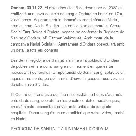
Ondara, 30.11.22.
El divendres dia 16 de desembre de 2022 es
realitzarà una nova donació de sang a Ondara en horari de 17 a
20:30 hores. Aquesta serà la donació extraordinària de Nadal,
sota el lema “Nadal Solidari”. La donació se celebrarà al Centre
Social Trini Reyes d’Ondara, segons ha confirmat la Regidora de
Sanitat d’Ondara, Mª Carmen Velázquez. Amb motiu de la
campanya Nadal Solidari, l’Ajuntament d’Ondara obsequiarà amb
un detall a tots els donants.
Des de la Regidoria de Sanitat s’anima a la població d’Ondara i
de pobles veïns a donar sang en un moment en que és tan
necessari, i es recalca la importància de donar sang, sobretot en
aquests moments, perquè a més d’haver-hi poques reserves, un
donatiu salva 3 vides.
El Centre de Transfusió continua necessitant a hores d’ara més
entrada de sang, sobretot en les pròximes dates nadalenques,
en què s’està necessitant enviar més unitats de sang als
hospitals. Donar sang és un acte solidari que salva vides, també
en Nadal.
REGIDORIA DE SANITAT * AJUNTAMENT D’ONDARA