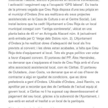
i activació i seguiment cap a l’ocupació “GPS laboral”. Es tracta
de la primera vegada que Creu Roja disposa d’una seu pròpia en
el municipi d’Ondara (fins ara realitzava els seus projectes
assistencials en la Casa de Cultura o en el Centre Social). Les
instal·lacions que ha cedit l’Ajuntament a Creu Roja és un local
municipal conegut com “l’antiga sombrereria”, ubicat en una
planta baixa de 45 m² en Avinguda Alacant núm. 8 (actualment
amb entrada per C/ Verge dels Dolors núm. 2). L’Ajuntament
d’Ondara ja ha realitzat obres d’adequació del local als fins
prevists al conveni; i les obres estan acabades, a falta que Creu
Roja dote d’equipament al local. Tots els grups polítics van votar
a favor d’aquest conveni. El portaveu del PP, Álex Hernández,
va demanar que s’equiparara el tracte de Creu Roja amb el d’una
altra associació assistencial local, com és Càritas. El portaveu
de Ciutadans, Joan Costa, va demanar que en el cas d’haver de
contractar a algú en igualtat de condicions, que es done
preferència a gent d’Ondara. L’Alcalde d’Ondara, José Ramiro, va
aprofitar per a recordar que des de l’arribada de l’actual equip al
govern local, a Càritas no li ha suposat cap desembossament el
pagament del seu local, gràcies a la subvenció de l’Ajuntament, i
que està en estudi el trasllat a un local de la parròquia.