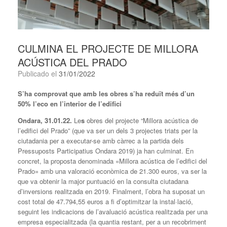
CULMINA EL PROJECTE DE MILLORA
ACÚSTICA DEL PRADO
Publicado el
31/01/2022
S’ha comprovat que amb les obres s’ha reduït més d’un
50% l’eco en l’interior de l’edifici
Ondara, 31.01.22.
Le
s
obres del projecte “Millora acústica de
l’edifici del Prado” (que va ser un dels 3 projectes triats per la
ciutadania per a executar-se amb càrrec a la partida dels
Pressuposts Participatius Ondara 2019) ja han culminat. En
concret, la proposta denominada «Millora acústica de l’edifici del
Prado» amb una valoració econòmica de 21.300 euros, va ser la
que va obtenir la major puntuació en la consulta ciutadana
d’inversions realitzada en 2019. Finalment, l’obra ha suposat un
cost total de 47.794,55 euros a fi d’optimitzar la instal·lació,
seguint les indicacions de l’avaluació acústica realitzada per una
empresa especialitzada (la quantia restant, per a un recobriment