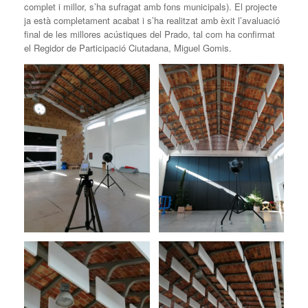
complet i millor, s’ha sufragat amb fons municipals). El projecte
ja està completament acabat i s’ha realitzat amb èxit l’avaluació
final de les millores acústiques del Prado, tal com ha confirmat
el Regidor de Participació Ciutadana, Miguel Gomis.