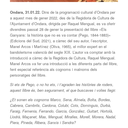
Ondara, 31.01.22.
Dins de la programació cultural d’Ondara per
a aquest mes de gener 2022, des de la Regidoria de Cultura de
l’Ajuntament d’Ondara, dirigida per Raquel Mengual, es va oferir
divendres passat 28 de gener la presentació del llibre «Els
Ganyans: la història que no es va contar (Pego, 1844-1883)»
(Edicions del Sud, 2021), a càrrec del seu autor, l’escriptor,
Manel Arcos i Martínez (Oliva, 1965), el millor expert en el
bandolerisme valencià del segle XIX. L’autor va comptar amb la
introducció a càrrec de la Regidora de Cultura, Raquel Mengual.
Manel Arcos va fer una introducció a les diferents parts del llibre,
fent especial referència als cognoms i malnoms dels
personatges del llibre.
Si ets de Pego, o no ho ets, i t’agraden les històries de roders,
aquest llibre és, ben segurament, el que buscaves i volies llegir.
¿Et sonen els cognoms Marco, Sena, Almela, Bolta, Bordes,
Cabrera, Cambrils, Cardona, Colubi, Cots, Dominguis, Durbà,
Faraig, Femenia, Ferrando, Garcia, González, Guitart, Hortolà,
Llodrà, Maçanet, Mas, Mengual, Miralles, Morell, Morera, Nadal,
Piera, Pineda, Ribera, Sanxis i Sendra?