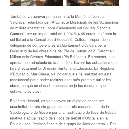
També es va aprovar per unanimitat la Memòria Tècnica
Valorada, redactada pel l’Arquitecte Municipal, de les “Actuacions
de millora energètica i obra d’adequació del Col·legi Sanchis
Guarner”, per un import total de 1.294.514,65 euros; així com la
sol·licitud a la Conselleria d’Educació, Cultura i Esport de la
delegació de competències a l’Ajuntament d’Ondara per a
l’execució de les obres dins del Pla de Construcció, Reforma i
Millora dels Centres Educatius (Pla Edificant). En concret, s’ha
aprovat una adaptació de la memòria, llevant les actuacions que
farà directament la Direcció Territorial d’Educació. La Regidora
d’Educació, Mar Chesa, va indicar que s’ha realitzat aquesta
modificació per a poder realitzar com més prompte millor les
obres, perquè en el centre necessiten ja les mesures que
estaven previstes.
En l’àmbit laboral, es van aprovar en el ple de gener, per
unanimitat de tots els grups polítics, els requeriments de la
Subdelegació de Govern per a la modificació de llocs de treball,
relativa a actualització dels llocs de treball d’Oficialia en la
Policia Local (reclassificació dels grups de llocs de treball). Per