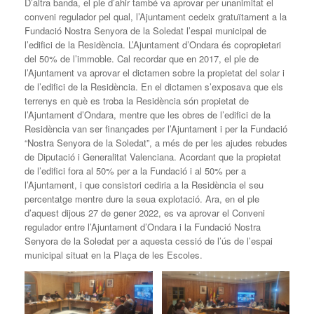
D’altra banda, el ple d’ahir també va aprovar per unanimitat el
conveni regulador pel qual, l’Ajuntament cedeix gratuïtament a la
Fundació Nostra Senyora de la Soledat l’espai municipal de
l’edifici de la Residència. L’Ajuntament d’Ondara és copropietari
del 50% de l’immoble. Cal recordar que en 2017, el ple de
l’Ajuntament va aprovar el dictamen sobre la propietat del solar i
de l’edifici de la Residència. En el dictamen s’exposava que els
terrenys en què es troba la Residència són propietat de
l’Ajuntament d’Ondara, mentre que les obres de l’edifici de la
Residència van ser finançades per l’Ajuntament i per la Fundació
“Nostra Senyora de la Soledat”, a més de per les ajudes rebudes
de Diputació i Generalitat Valenciana. Acordant que la propietat
de l’edifici fora al 50% per a la Fundació i al 50% per a
l’Ajuntament, i que consistori cediria a la Residència el seu
percentatge mentre dure la seua explotació. Ara, en el ple
d’aquest dijous 27 de gener 2022, es va aprovar el Conveni
regulador entre l’Ajuntament d’Ondara i la Fundació Nostra
Senyora de la Soledat per a aquesta cessió de l’ús de l’espai
municipal situat en la Plaça de les Escoles.