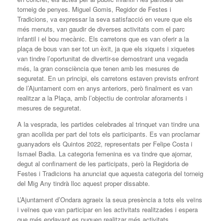
torneig de penyes. Miguel Gomis, Regidor de Festes i
Tradicions, va expressar la seva satisfacció en veure que els
més menuts, van gaudir de diverses activitats com el parc
infantil i el bou mecànic. Els carretons que es van oferir a la
plaça de bous van ser tot un èxit, ja que els xiquets i xiquetes
van tindre l’oportunitat de divertir-se demostrant una vegada
més, la gran consciència que tenen amb les mesures de
seguretat. En un principi, els carretons estaven prevists enfront
de l’Ajuntament com en anys anteriors, però finalment es van
realitzar a la Plaça, amb l’objectiu de controlar aforaments i
mesures de seguretat.
A la vesprada, les partides celebrades al trinquet van tindre una
gran acollida per part del tots els participants. Es van proclamar
guanyadors els Quintos 2022, representats per Felipe Costa i
Ismael Badia. La categoria femenina es va tindre que ajornar,
degut al confinament de les participats, però la Regidoria de
Festes i Tradicions ha anunciat que aquesta categoria del torneig
del Mig Any tindrà lloc aquest proper dissabte.
L’Ajuntament d’Ondara agraeix la seua presència a tots els veïns
i veïnes que van participar en les activitats realitzades i espera
que més endavant es puguen realitzar més activitats