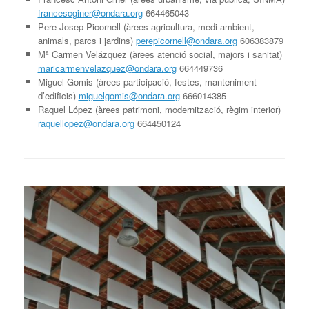
francescginer@ondara.org
664465043
Pere Josep Picornell (àrees agricultura, medi ambient,
animals, parcs i jardins)
perepicornell@ondara.org
606383879
Mª Carmen Velázquez (àrees atenció social, majors i sanitat)
maricarmenvelazquez@ondara.org
664449736
Miguel Gomis (àrees participació, festes, manteniment
d’edificis)
miguelgomis@ondara.org
666014385
Raquel López (àrees patrimoni, modernització, règim interior)
raquellopez@ondara.org
664450124