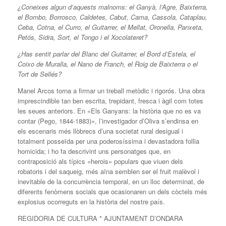
¿Coneixes algun d’aquests malnoms: el Ganyà, l’Agre, Baixterra,
el Bombo, Borrosco, Caldetes, Cabut, Cama, Cassola, Cataplau,
Ceba, Cotna, el Curro, el Guitarrer, el Mellat, Oronella, Panxeta,
Petós, Sidra, Sort, el Tongo i el Xocolateret?
¿Has sentit parlar del Blanc del Guitarrer, el Bord d’Estela, el
Coixo de Muralla, el Nano de Franch, el Roig de Baixterra o el
Tort de Sellés?
Manel Arcos torna a firmar un treball metòdic i rigorós. Una obra
imprescindible tan ben escrita, trepidant, fresca i àgil com totes
les seues anteriors. En «Els Ganyans: la història que no es va
contar (Pego, 1844-1883)», l’investigador d’Oliva s’endinsa en
els escenaris més llòbrecs d’una societat rural desigual i
totalment posseïda per una poderosíssima i devastadora follia
homicida; i ho fa descrivint uns personatges que, en
contraposició als típics «herois» populars que viuen dels
robatoris i del saqueig, més aïna semblen ser el fruit malèvol i
inevitable de la concurrència temporal, en un lloc determinat, de
diferents fenòmens socials que ocasionaren un dels còctels més
explosius ocorreguts en la història del nostre país.
REGIDORIA DE CULTURA * AJUNTAMENT D’ONDARA