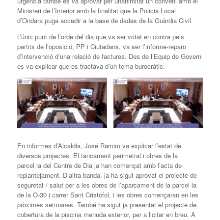
urgència també es va aprovar per unanimitat un conveni amb el
Ministeri de l’Interior amb la finalitat que la Policia Local
d’Ondara puga accedir a la base de dades de la Guàrdia Civil.
L’únic punt de l’orde del dia que va ser votat en contra pels
partits de l’oposició, PP i Ciutadans, va ser l’informe-reparo
d’intervenció d’una relació de factures. Des de l’Equip de Govern
es va explicar que es tractava d’un tema burocràtic.
En informes d’Alcaldia, José Ramiro va explicar l’estat de
diversos projectes. El tancament perimetral i obres de la
parcel·la del Centre de Dia ja han començat amb l’acta de
replantejament. D’altra banda, ja ha sigut aprovat el projecte de
seguretat / salut per a les obres de l’aparcament de la parcel·la
de la O-30 i carrer Sant Cristófol, i les obres començaran en les
pròximes setmanes. També ha sigut ja presentat el projecte de
cobertura de la piscina menuda exterior, per a licitar en breu. A