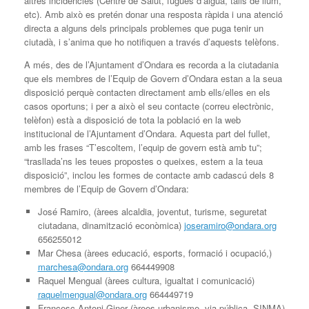
altres incidències (Centre de Salut, fugues d’aigua, talls de llum,
etc). Amb això es pretén donar una resposta ràpida i una atenció
directa a alguns dels principals problemes que puga tenir un
ciutadà, i s’anima que ho notifiquen a través d’aquests telèfons.
A més, des de l’Ajuntament d’Ondara es recorda a la ciutadania
que els membres de l’Equip de Govern d’Ondara estan a la seua
disposició perquè contacten directament amb ells/elles en els
casos oportuns; i per a això el seu contacte (correu electrònic,
telèfon) està a disposició de tota la població en la web
institucional de l’Ajuntament d’Ondara. Aquesta part del fullet,
amb les frases “T’escoltem, l’equip de govern està amb tu”;
“trasllada’ns les teues propostes o queixes, estem a la teua
disposició”, inclou les formes de contacte amb cadascú dels 8
membres de l’Equip de Govern d’Ondara:
José Ramiro, (àrees alcaldia, joventut, turisme, seguretat
ciutadana, dinamització econòmica)
joseramiro@ondara.org
656255012
Mar Chesa (àrees educació, esports, formació i ocupació,)
marchesa@ondara.org
664449908
Raquel Mengual (àrees cultura, igualtat i comunicació)
raquelmengual@ondara.org
664449719
Francesc Antoni Giner (àrees urbanisme, via pública, SINMA)