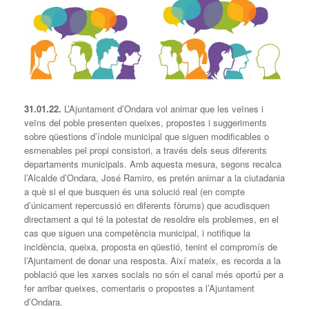
31
.
01
.2
2
.
L’Ajuntament d’Ondara vol animar que les veïnes i
veïns del poble presenten queixes, propostes i suggeriments
sobre qüestions d’índole municipal que siguen modificables o
esmenables pel propi consistori, a través dels seus diferents
departaments municipals. Amb aquesta mesura, segons recalca
l’Alcalde d’Ondara, José Ramiro, es pretén animar a la ciutadania
a què si el que busquen és una solució real (en compte
d’únicament repercussió en diferents fòrums) que acudisquen
directament a qui té la potestat de resoldre els problemes, en el
cas que siguen una competència municipal, i notifique la
incidència, queixa, proposta en qüestió, tenint el compromís de
l’Ajuntament de donar una resposta. Així mateix, es recorda a la
població que les xarxes socials no són el canal més oportú per a
fer arribar queixes, comentaris o propostes a l’Ajuntament
d’Ondara.