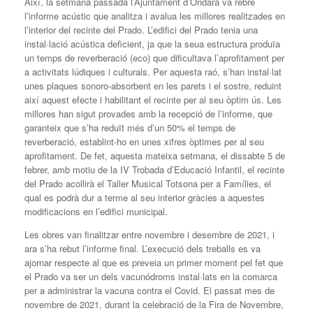
Així, la setmana passada l’Ajuntament d’Ondara va rebre
l’informe acústic que analitza i avalua les millores realitzades en
l’interior del recinte del Prado. L’edifici del Prado tenia una
instal·lació acústica deficient, ja que la seua estructura produïa
un temps de reverberació (eco) que dificultava l’aprofitament per
a activitats lúdiques i culturals. Per aquesta raó, s’han instal·lat
unes plaques sonoro-absorbent en les parets i el sostre, reduint
així aquest efecte i habilitant el recinte per al seu òptim ús. Les
millores han sigut provades amb la recepció de l’informe, que
garanteix que s’ha reduït més d’un 50% el temps de
reverberació, establint-ho en unes xifres òptimes per al seu
aprofitament. De fet, aquesta mateixa setmana, el dissabte 5 de
febrer, amb motiu de la IV Trobada d’Educació Infantil, el recinte
del Prado acollirà el Taller Musical Totsona per a Famílies, el
qual es podrà dur a terme al seu interior gràcies a aquestes
modificacions en l’edifici municipal.
Les obres van finalitzar entre novembre i desembre de 2021, i
ara s’ha rebut l’informe final. L’execució dels treballs es va
ajornar respecte al que es preveia un primer moment pel fet que
el Prado va ser un dels vacunódroms instal·lats en la comarca
per a administrar la vacuna contra el Covid. El passat mes de
novembre de 2021, durant la celebració de la Fira de Novembre,