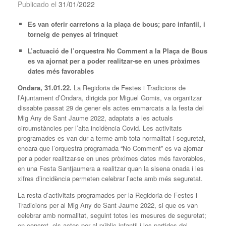
Publicado el
31/01/2022
Es van oferir carretons a la plaça de bous; parc infantil, i
torneig de penyes al trinquet
L’actuació de l’orquestra No Comment a la Plaça de Bous
es va
ajornat per a poder realitzar-se en unes pròximes
dates més favorables
Ondara, 31.01.22.
La Regidoria de Festes i Tradicions de
l’Ajuntament d’Ondara, dirigida por Miguel Gomis, va organitzar
dissabte passat 29 de gener els actes emmarcats a la festa del
Mig Any de Sant Jaume 2022, adaptats a les actuals
circumstàncies per l’alta incidència Covid. Les activitats
programades es van dur a terme amb tota normalitat i seguretat,
encara que l’orquestra programada “No Comment” es va ajornar
per a poder realitzar-se en unes pròximes dates més favorables,
en una Festa Santjaumera a realitzar quan la sisena onada i les
xifres d’incidència permeten celebrar l’acte amb més seguretat.
La resta d’activitats programades per la Regidoria de Festes i
Tradicions per al Mig Any de Sant Jaume 2022, si que es van
celebrar amb normalitat, seguint totes les mesures de seguretat;
en concret, els actes per al públic infantil i les partides del