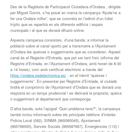
Des de la Regidoria de Participació Ciutadana d’Ondara , dirigida
per Miguel Gomis, s’ha posat en marxa la campanya “Ajuda’ns a
fer una Ondara millor”, que es concreta en l’edició d’un fullet
tríptic que es repartirà en els diferents edificis i espais
municipals i al que es donarà difusió online.
Aquesta campanya consisteix, d’una banda, a informar la
població sobre el canal oportú per a transmetre a l’Ajuntament
d’Ondara les queixes o suggeriments que es consideren. Aquest
canal és el Registre d’Entrada, que pot ser tant físic (oficina del
Registre d’Entrada, en l’Ajuntament d’Ondara, amb horari de 8:30
a 14 hores), com amb certificat electrònic a través del
https://ondara.sedelectronica.es/
, en el tràmit “queixes i
suggeriments”. En presentar per Registre d’Entrada, el ciutadà
tindrà el compromís de l’Ajuntament d’Ondara que es donarà una
resposta en un temps prudencial i es derivarà la proposta, queixa
o suggeriment al departament que corresponga.
D’altra banda, sota l’epígraf “Quin problema tens?”, la campanya
també inclou informació sobre els principals telèfons d’interès:
Policia Local (092), SINMA (965085045), Ajuntament
(965766000), Serveis Socials (965587667), Emergències (112) i