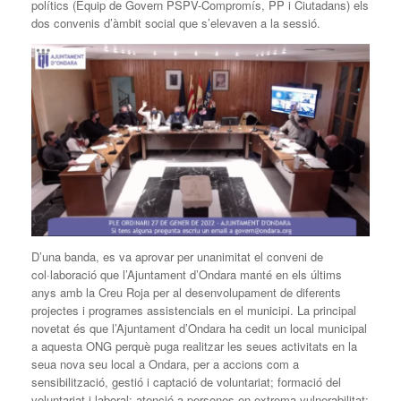
polítics (Equip de Govern PSPV-Compromís, PP i Ciutadans) els
dos convenis d’àmbit social que s’elevaven a la sessió.
D’una banda, es va aprovar per unanimitat el conveni de
col·laboració que l’Ajuntament d’Ondara manté en els últims
anys amb la Creu Roja per al desenvolupament de diferents
projectes i programes assistencials en el municipi. La principal
novetat és que l’Ajuntament d’Ondara ha cedit un local municipal
a aquesta ONG perquè puga realitzar les seues activitats en la
seua nova seu local a Ondara, per a accions com a
sensibilització, gestió i captació de voluntariat; formació del
voluntariat i laboral; atenció a persones en extrema vulnerabilitat;