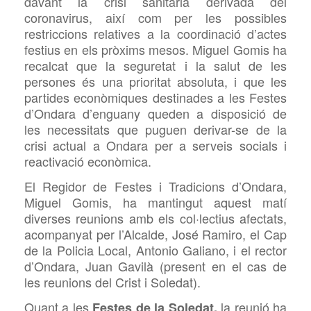
davant la crisi sanitària derivada del
coronavirus, així com per les possibles
restriccions relatives a la coordinació d’actes
festius en els pròxims mesos. Miguel
Gomis ha
recalcat que la seguretat i la salut de les
persones és una prioritat absoluta, i que les
partides econòmiques destinades a les Festes
d’Ondara d’enguany queden a disposició de
les necessitats que puguen derivar-se de la
crisi actual a Ondara per a
serveis socials i
reactivació econòmica
.
El Regidor de Festes i Tradicions d’Ondara,
Miguel
Gomis, ha mantingut aquest matí
diverses reunions amb els col·lectius afectats,
acompanyat per l’Alcalde, José Ramiro, el Cap
de la Policia Local, Antonio
Galiano, i el rector
d’Ondara, Juan
Gavilà (
present en el cas de
les reunions del Crist i Soledat).
Quant a les
la reunió ha
Festes de la Soledat,