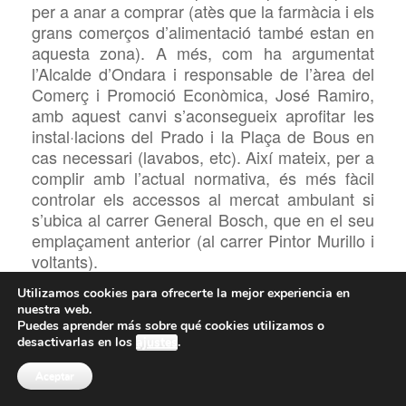
per a anar a comprar (atès que la farmàcia i els
grans comerços d’alimentació també estan en
aquesta zona). A més, com ha argumentat
l’Alcalde d’Ondara i responsable de l’àrea del
Comerç i Promoció Econòmica, José Ramiro,
amb aquest canvi s’aconsegueix aprofitar les
instal·lacions del Prado i la Plaça de Bous en
cas necessari (lavabos, etc). Així mateix, per a
complir amb l’actual normativa, és més fàcil
controlar els accessos al mercat ambulant si
s’ubica al carrer General Bosch, que en el seu
emplaçament anterior (al carrer Pintor Murillo i
voltants).
Cal indicar que
només es permetran parades
Utilizamos cookies para ofrecerte la mejor experiencia en
nuestra web.
de venda de productes exclusivament
Puedes aprender más sobre qué cookies utilizamos o
alimentaris i de primera necessitat, excloent
desactivarlas en los
ajustes
.
hostaleria i restauració, i les parades hauran
d’estar separades per una via de trànsit i amb
Aceptar
una distància mínima entre elles de 6 metres,