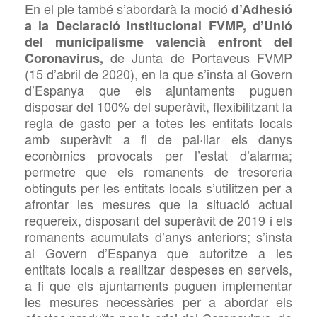
En el ple també s’abordarà la moció
d’Adhesió
a la Declaració Institucional
FVMP, d’Unió
del
municipalisme valencià enfront del
d
e Junta de Portaveus FVMP
Coronavirus,
(15 d’abril de 2020), en la que s’insta al Govern
d’Espanya que els ajuntaments puguen
disposar del 100% del superàvit, flexibilitzant la
regla de gasto per a totes les entitats locals
amb superàvit a fi de pal·liar els danys
econòmics provocats per l’estat d’alarma;
permetre que els romanents de tresoreria
obtinguts per les entitats locals s’utilitzen per a
afrontar les mesures que la situació actual
requereix, disposant del superàvit de 2019 i els
romanents acumulats d’anys anteriors; s’insta
al Govern d’Espanya que autoritze a les
entitats locals a realitzar despeses en serveis,
a fi que els ajuntaments puguen implementar
les mesures necessàries per a abordar els