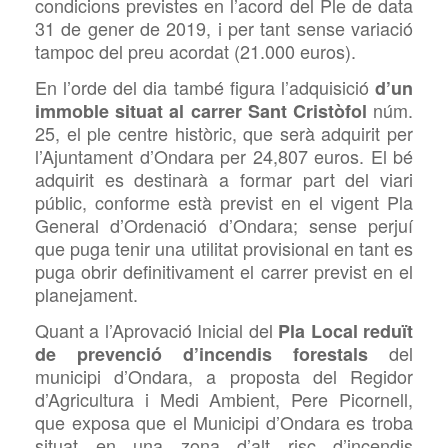
condicions previstes en l’acord del Ple de data
31 de gener de 2019, i per tant sense variació
tampoc del preu acordat (21.000 euros).
En l’orde del dia també figura l’adquisició
d’un
núm.
immoble situat al carrer Sant Cristòfol
25, el ple centre històric, que serà adquirit per
l’Ajuntament d’Ondara per 24,807 euros. El bé
adquirit es destinarà a formar part del viari
públic,
conforme està previst en el vigent Pla
General d’Ordenació d’Ondara; sense perjuí
que puga tenir una utilitat provisional en tant es
puga obrir definitivament el carrer previst en el
planejament.
Quant a l’Aprovació Inicial del
Pla Local reduït
del
de prevenció d’incendis forestals
municipi d’Ondara,
a proposta del Regidor
d’Agricultura i Medi Ambient, Pere Picornell,
que
exposa que el Municipi d’Ondara es troba
situat en una zona d’alt risc d’incendis