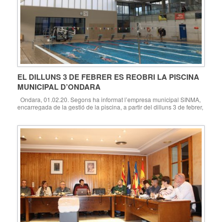
EL DILLUNS 3 DE FEBRER ES REOBRI LA PISCINA
MUNICIPAL D’ONDARA
Ondara, 01.02.20. Segons ha informat l’empresa municipal SINMA,
encarregada de la gestió de la piscina, a partir del dilluns 3 de febrer,
es reobri la Piscina Municipal d’Ondara, després de la parada tècnica
de les activitats a la piscina a causa dels desperfectes ocasionats
pels forts vents del passat 21 de desembre 2019. Com ja […]