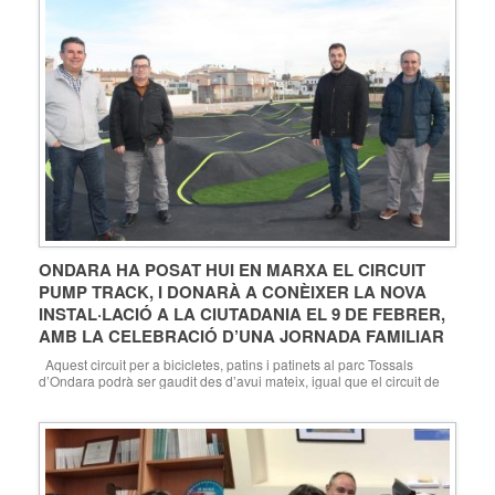
Gata 2020 […]
ONDARA HA POSAT HUI EN MARXA EL CIRCUIT
PUMP TRACK, I DONARÀ A CONÈIXER LA NOVA
INSTAL·LACIÓ A LA CIUTADANIA EL 9 DE FEBRER,
AMB LA CELEBRACIÓ D’UNA JORNADA FAMILIAR
Aquest circuit per a bicicletes, patins i patinets al parc Tossals
d’Ondara podrà ser gaudit des d’avui mateix, igual que el circuit de
calistènia El diumenge 9 de febrer es realitzarà una jornada “La
família sobre rodes” amb una volta que culminarà en el pump-track,
amb demostracions a càrrec d’especialistes Ondara, 30.01.20. La
ciutadania […]