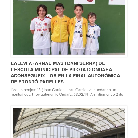
L’ALEVÍ A (ARNAU MAS I DANI SERRA) DE
L’ESCOLA MUNICIPAL DE PILOTA D’ONDARA
ACONSEGUEIX L’OR EN LA FINAL AUTONÒMICA
DE FRONTÓ PARELLES
L’equip benjamí A (Joan Garrido i Izan Garcia) va quedar en un
meritori quart lloc autonòmic Ondara, 03.02.19. Ahir diumenge 2 de
febrer es va celebrar a Moixent (València) la fase final Autonòmica
dels XXXVIII JECV de frontó parelles. L’Escola Municipal de Pilota
d’Ondara, entrenada per Juanma Garrido i Néstor Portes, havia
aconseguit classificar a […]