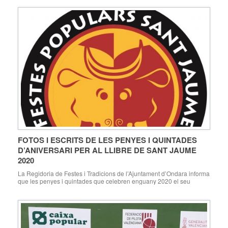
FOTOS I ESCRITS DE LES PENYES I QUINTADES
D’ANIVERSARI PER AL LLIBRE DE SANT JAUME
2020
La Regidoria de Festes i Tradicions de l’Ajuntament d’Ondara informa
que les penyes i quintades que celebren enguany 2020 el seu
aniversari, i vullguen publicar la seua foto i escrit al llibre de les
Festes Populars de Sant Jaume 2020, podran enviar els seus
documents per correu electrònic fins al 15 de maig de 2020 […]