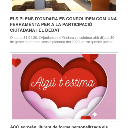
ELS PLENS D’ONDARA ES CONSOLIDEN COM UNA
FERRAMENTA PER A LA PARTICIPACIÓ
CIUTADANA I EL DEBAT
Ondara, 31.01.20. L’Ajuntament d’Ondara va celebrar ahir dijous 30
de gener la primera sessió plenària del 2020, on va quedar patent
que aquest tipus de convocatòries, obertes a la ciutadania, s’estan
consolidant com una útil ferramenta de participació ciutadana i de
debat municipal, arran de la cada vegada major assistència del
públic, que pot formular […]
ACO sorprèn lliurant de forma personalitzada els