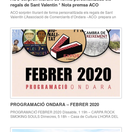
regals de Sant Valentín * Nota premsa ACO
ACO sorprèn lliurant de forma personalitzada els regals de Sant
Valentín L’Associació de Comerciants d’Ondara –ACO- prepara un
Sant Valentín sorprenent i original; amb el lema “Algú t’estima” els
regals que es compren en els comerç associats seran lliurats a les
persones destinatàries el divendres 14 de febrer de forma original i
amb una targeta […]
PROGRAMACIÓ ONDARA – FEBRER 2020
PROGRAMACIÓ FEBRER 2020 Dissabte, 1 19h – CARPA ROCK
SMOKING SOULS Dimecres, 5 18h – Casa de Cultura L’HORA DEL
CONTE. A càrrec de Mª Jesús Fluixà Del 7 de febrer fins a l’1 de març
Inauguració divendres 7 a les 19h – Prado EXPOSICIÓ
“TRIDIMENSIONALITAT V” Escola de Plàstica Experimental A. Vives.