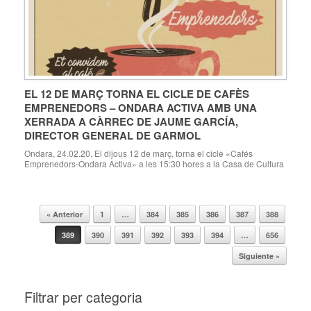
EL 12 DE MARÇ TORNA EL CICLE DE CAFÈS
EMPRENEDORS – ONDARA ACTIVA AMB UNA
XERRADA A CÀRREC DE JAUME GARCÍA,
DIRECTOR GENERAL DE GARMOL
Ondara, 24.02.20. El dijous 12 de març, torna el cicle «Cafés
Emprenedors-Ondara Activa» a les 15:30 hores a la Casa de Cultura
d’Ondara, amb una xerrada a càrrec de Jaume García, Director
General de Garmol. Garmol – carros de la compra, és una empresa
familiar que porta des de 1968 fent el mateix: carrets de […]
« Anterior
1
…
384
385
386
387
388
Navegador de artículos
389
390
391
392
393
394
…
656
Siguiente »
Filtrar per categoria