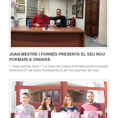
JOAN MESTRE I FORNÉS PRESENTA EL SEU NOU
POEMARI A ONDARA
** Nota premsa Ocell ** La Casa de Cultura d’Ondara acollí el passat
divendres 21 de febrer la presentació del nou poemari de Joan
Mestre, Cambra de creixement. Es tracta del tercer treball d’un poeta
“singular i generós”, tal com destacà l’escriptor Jovi Seser en la
introducció d’un llibre que ha estat editat per l’Associació […]