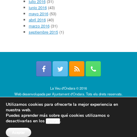
julio 2016
(31)
junio 2016
(43)
mayo 2016
(53)
abril 2016
(40)
marzo 2016
(31)
septiembre 2015
(1)
La Veu d'Ondara © 2016
Web desenvolupada per
Ajuntament d'Ondara
. Tots els drets reservats.
Política de cookies
Utilizamos cookies para ofrecerte la mejor experiencia en
nuestra web.
Puedes aprender más sobre qué cookies utilizamos o
desactivarlas en los
ajustes
.
Aceptar