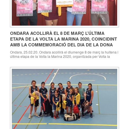
ONDARA ACOLLIRÀ EL 8 DE MARÇ L’ÚLTIMA
ETAPA DE LA VOLTA LA MARINA 2020, COINCIDINT
AMB LA COMMEMORACIÓ DEL DIA DE LA DONA
Ondara, 25.02.20. Ondara acollirà el diumenge 8 de març la huitena i
última etapa de la Volta la Marina 2020, organitzada per Volta la
Marina amb la col·laboració de la Regidoria d’Esports de
l’Ajuntament d’Ondara i el club local Club Ciclista Segària.
L’esdeveniment esportiu ha sigut presentat aquest matí a la Plaça de
Bous d’Ondara, […]