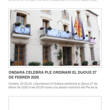
dels Banyets) Dimecres, 4 18h – Casa de Cultura L’HORA DEL
CONTE. Valeria i Amparo Martí contaran “La cebra camila”
Divendres, 6 17h – Casa de Cultura PROJECCIÓ I COL·LOQUI del
documental “Amamantar, el […]
ONDARA CELEBRA PLE ORDINARI EL DIJOUS 27
DE FEBRER 2020
Ondara, 25.02.20. L’Ajuntament d’Ondara celebrarà el dijous 27 de
febrer de 2020 a les 20:30 hores una sessió ordinària del Ple de la
corporació Municipal amb el següent Ordre del Dia: ORDRE DEL DIA
1.- EXP. PLENS/2020/1. Aprovació de L’Acta anterior (30 de gener
2020). 2.- EXP. PLENS/2020/2. Decrets de l’Alcaldia Presidència.
Donar compte. 3.-EXP. […]