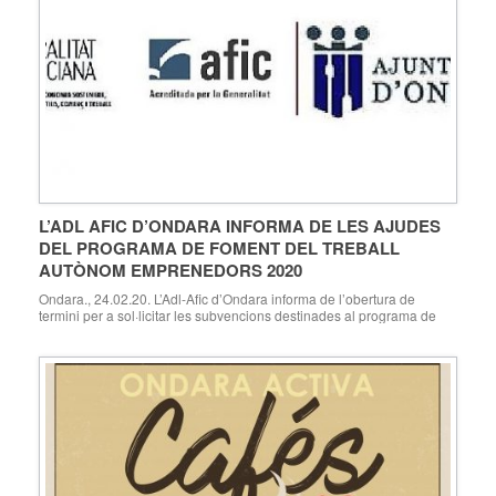
L’ADL AFIC D’ONDARA INFORMA DE LES AJUDES
DEL PROGRAMA DE FOMENT DEL TREBALL
AUTÒNOM EMPRENEDORS 2020
Ondara., 24.02.20. L’Adl-Afic d’Ondara informa de l’obertura de
termini per a sol·licitar les subvencions destinades al programa de
foment del treball autònom per a l’exercici 2020, per part de Labora,
Servei Valencià d’Ocupació i Formació. S’ha obert el termini per a
Subvencions Foment de l’Ocupació dirigida a l’Emprenedoria. Ajudes
a persones desocupades que accedeixin al […]