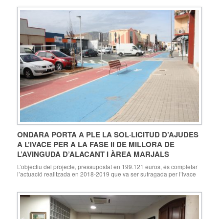
ONDARA PORTA A PLE LA SOL·LICITUD D’AJUDES
A L’IVACE PER A LA FASE II DE MILLORA DE
L’AVINGUDA D’ALACANT I ÀREA MARJALS
L’objectiu del projecte, pressupostat en 199.121 euros, és completar
l’actuació realitzada en 2018-2019 que va ser sufragada per l’Ivace
Ondara, 26.02.20. L’Ajuntament d’Ondara celebra aquest dijous 27 de
febrer ple ordinari, i entre els assumptes de l’ordre del dia, destaca la
sol·licitud de subvenció a la Generalitat Valenciana (IVACE – Institut
Valencià de Competitivitat Empresarial), […]