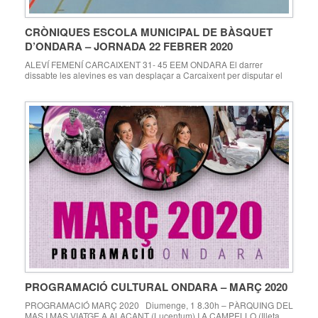
CRÒNIQUES ESCOLA MUNICIPAL DE BÀSQUET
D’ONDARA – JORNADA 22 FEBRER 2020
ALEVÍ FEMENÍ CARCAIXENT 31- 45 EEM ONDARA El darrer
dissabte les alevines es van desplaçar a Carcaixent per disputar el
partit de la lligueta IR. El partit va començar amb molts nervis i
imprecisions tant en atac com en defensa. Encara que el marcador
era prou favorable aquest equip aleví no es va conformar només […]
PROGRAMACIÓ CULTURAL ONDARA – MARÇ 2020
PROGRAMACIÓ MARÇ 2020 Diumenge, 1 8.30h – PÀRQUING DEL
MAS I MAS VIATGE A ALACANT (Lucentum) I A CAMPELLO (Illeta