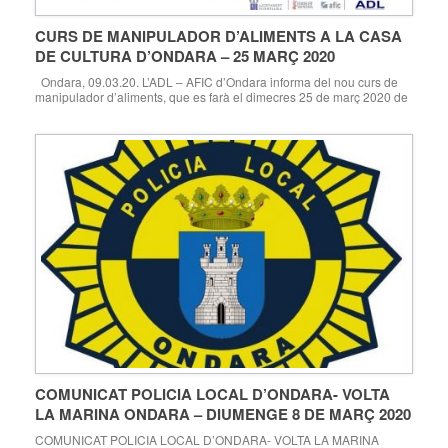
CURS DE MANIPULADOR D’ALIMENTS A LA CASA
DE CULTURA D’ONDARA – 25 MARÇ 2020
Ondara, 09.03.20. L’ADL – AFIC d’Ondara informa del nou curs de
manipulador d’aliments, que es farà el dimecres 25 de març 2020 de
16 a 21 hores a la Casa de Cultura d’Ondara, amb un preu de 20
euros. Les inscripcions es poden fer a l’ADL-AFIC d’Ondara (planta
baixa de l’Ajuntament), tel: 965766250 – […]
COMUNICAT POLICIA LOCAL D’ONDARA- VOLTA
LA MARINA ONDARA – DIUMENGE 8 DE MARÇ 2020
COMUNICAT POLICIA LOCAL D’ONDARA- VOLTA LA MARINA