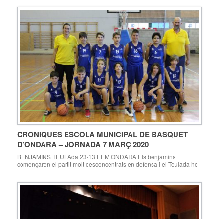
CRÒNIQUES ESCOLA MUNICIPAL DE BÀSQUET
D’ONDARA – JORNADA 7 MARÇ 2020
BENJAMINS TEULAda 23-13 EEM ONDARA Els benjamins
començaren el partit molt desconcentrats en defensa i el Teulada ho
aprofità escapant-se en el tanteig per 20-6. A partir del tercer quart
els ondarencs començaren a competir de tu a tu front un equip molt
semblant i aconseguí que els teuladins sols anotaren 3 punts en els
[…]