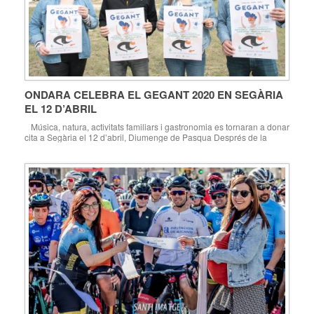
ONDARA CELEBRA EL GEGANT 2020 EN SEGÀRIA
EL 12 D’ABRIL
Música, natura, activitats familiars i gastronomia es tornaran a donar
cita a Segària el 12 d’abril, Diumenge de Pasqua Després de la
suspensió del festival l’any passat per l’amenaça de gota freda, en
aquesta edició s’ha aconseguit tornar a reunir als grups que
protagonitzaven el cartell de 2019 Ondara, 09.03.20. Ondara viurà
novament unes […]