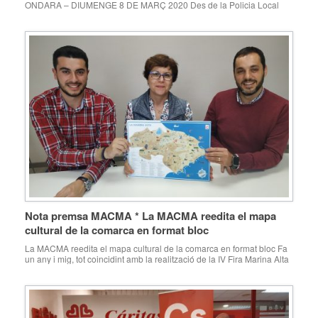
ONDARA – DIUMENGE 8 DE MARÇ 2020 Des de la Policia Local
d’Ondara s’informa que aquest diumenge 8 de març se celebrarà la
XXXIV Volta a la Marina Alta, amb eixida i meta a Ondara, per la qual
cosa es prohibirà l’estacionament en tota l’Avinguda Doctor Fleming
des […]
Nota premsa MACMA * La MACMA reedita el mapa
cultural de la comarca en format bloc
La MACMA reedita el mapa cultural de la comarca en format bloc Fa
un any i mig, tot coincidint amb la realització de la IV Fira Marina Alta
amb els 5 sentits: La vista, el nostre paisatge, la MACMA presentà al
fòrum de l’encontre i davant de tots els ajuntaments participants, el
mapa cultural i […]