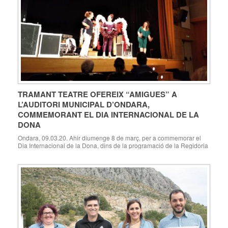
TRAMANT TEATRE OFEREIX “AMIGUES” A
L’AUDITORI MUNICIPAL D’ONDARA,
COMMEMORANT EL DIA INTERNACIONAL DE LA
DONA
Ondara, 09.03.20. Ahir diumenge 8 de març, per a commemorar el
Dia Internacional de la Dona, dins de la programació de la Regidoria
de Cultura d’Ondara per aquest mes de març, es va oferir a l’Auditori
Municipal d’Ondara l’obra de teatre «Amigues», a càrrec de la
companyia Tramant Teatre. Un espectacle fresc, molt amè i […]