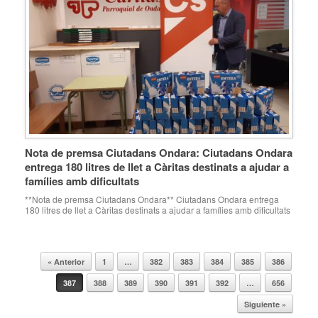
Nota de premsa Ciutadans Ondara: Ciutadans Ondara
entrega 180 litres de llet a Càritas destinats a ajudar a
famílies amb dificultats
**Nota de premsa Ciutadans Ondara** Ciutadans Ondara entrega
180 litres de llet a Càritas destinats a ajudar a famílies amb dificultats
• Joan Costa ha criticat la falta de recursos dirigits a causes solidàries
en el Pressupost municipal de 2020 Ondara, dimecres 4 de març del
2020. L’agrupació de Ciutadans (Cs) a Ondara ha entregat […]
« Anterior
1
…
382
383
384
385
386
Navegador de artículos
387
388
389
390
391
392
…
656
Siguiente »