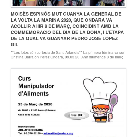
MOISÈS ESPINÓS MUT GUANYA LA GENERAL DE
LA VOLTA LA MARINA 2020, QUE ONDARA VA
ACOLLIR AHIR 8 DE MARÇ, COINCIDINT AMB LA
COMMEMORACIÓ DEL DIA DE LA DONA, I L’ETAPA
DE LA QUAL VA GUANYAR PEDRO JOSÉ LÓPEZ
GIL
**Les fotos són cortesia de Santi Arlandis** La primera fémina va ser
Cristina Barrajón Pérez Ondara, 09.03.20. Ahir diumenge 8 de març
es va celebrar a Ondara l’última etapa de la Volta la Marina 2020,
organitzada per Volta la Marina amb la col·laboració de la Regidoria
d’Esports de l’Ajuntament d’Ondara i el Club Ciclista Segària. […]