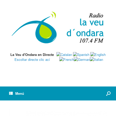
La Veu d'Ondara en Directe
Escoltar directe clic ací
Menú