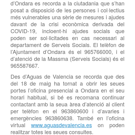
d’Ondara es recorda a la ciutadania que s’han
posat a disposició de les persones i col·lectius
més vulnerables una sèrie de mesures i ajudes
davant de la crisi econòmica derivada del
COVID-19, incloent-hi ajudes socials que
poden ser sol·licitades en cas necessari al
departament de Serveis Socials. El telèfon de
l’Ajuntament d’Ondara és el 965766000, i el
d’atenció de la
Massma (Serveis Socials) és el
965587667.
Des d’Aguas de Valencia se recorda que des
del 18 de maig ha tornat a obrir les seues
portes l’oficina presencial a Ondara en el seu
horari habitual, si bé es recomana continuar
contactant amb la seua àrea d’atenció al client
per telèfon en el 963860600 i d’avaries i
emergències 963860638. També en l’oficina
virtual
www.aguasdevalencia.es
on poden
realitzar totes les seues consultes.