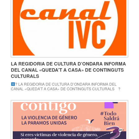
LA REGIDORIA DE CULTURA D’ONDARA INFORMA
DEL CANAL «QUEDA’T A CASA» DE CONTINGUTS
CULTURALS
? LA REGIDORIA DE CULTURA D’ONDARA INFORMA DEL
CANAL «QUEDA’T A CASA» DE CONTINGUTS CULTURALS ?
L’Institut Valencià de Cultura obri el canal ‘Queda’t a casa’ que ofereix
continguts culturals relacionats amb l’IVC. Una finestra, oberta,
gratuïta i accessible a tota la ciutadania, per al període d’estat
d’alarma provocat per la crisi sanitària de […]