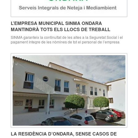
L’EMPRESA MUNICIPAL SINMA ONDARA
MANTINDRÀ TOTS ELS LLOCS DE TREBALL
SINMA garanteix la continuïtat de les altes a la Seguretat Social i el
pagament íntegre de les nòmines de tot el personal de l’empresa
municipal, el que suposa un gran esforç econòmic, ja que totes les
activitats i instal·lacions esportives romanen tancades fins a nou avís
Ondara, 25.03.20. L’Ajuntament d’Ondara ha decidit que l’empresa
municipal […]
LA RESIDÈNCIA D’ONDARA, SENSE CASOS DE