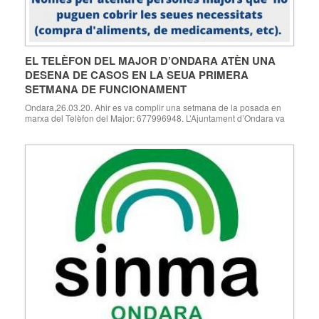
EL TELÈFON DEL MAJOR D’ONDARA ATÈN UNA
DESENA DE CASOS EN LA SEUA PRIMERA
SETMANA DE FUNCIONAMENT
Ondara,26.03.20. Ahir es va complir una setmana de la posada en
marxa del Telèfon del Major: 677996948. L’Ajuntament d’Ondara va
habilitar aquest telèfon per a atendre les cridades de les persones
majors que a causa de les seues circumstàncies no pogueren cobrir
les seues necessitats bàsiques mentre dure el confinament pel
coronavirus (comprar aliments, acudir […]