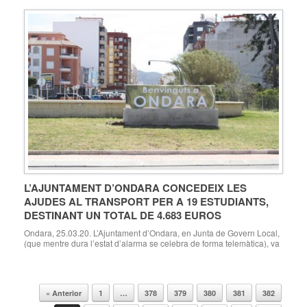
folletoversion2_val_v13
L’AJUNTAMENT D’ONDARA CONCEDEIX LES
AJUDES AL TRANSPORT PER A 19 ESTUDIANTS,
DESTINANT UN TOTAL DE 4.683 EUROS
Ondara, 25.03.20. L’Ajuntament d’Ondara, en Junta de Govern Local,
(que mentre dura l’estat d’alarma se celebra de forma telemàtica), va
acordar ahir concedir les ajudes econòmiques individualitzades al
transport per a un total de 19 estudiants que s’havien presentat a la
convocatòria de la Regidoria d’Educació, dirigida a aquells que
cursen estudis fora del municipi, […]
« Anterior
1
…
378
379
380
381
382
Navegador de artículos