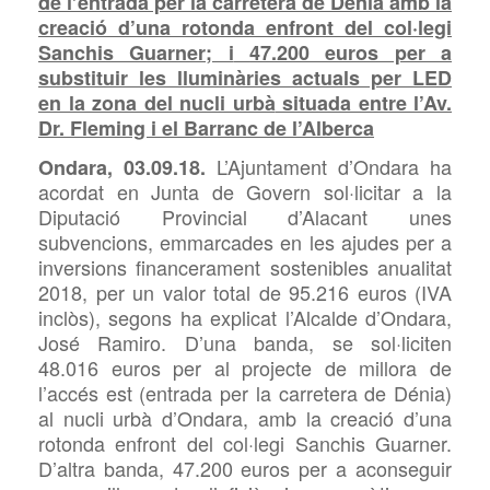
de l’entrada per la carretera de Dénia amb la
creació d’una rotonda enfront del col·legi
Sanchis Guarner; i
47.200 euros per a
substituir
les lluminàries actuals per LED
en la zona del nucli urbà
situada entre l’Av.
Dr. Fleming i el Barranc de l’Alberca
L’Ajuntament d’Ondara ha
Ondara, 03.09.18.
acordat en Junta de Govern sol·licitar a la
Diputació Provincial d’Alacant unes
subvencions, emmarcades en les ajudes per a
inversions financerament sostenibles anualitat
2018, per un valor total de 95.216 euros (IVA
inclòs), segons ha explicat l’Alcalde d’Ondara,
José Ramiro. D’una banda, se sol·liciten
48.016 euros per al projecte de millora de
l’accés est (entrada per la carretera de Dénia)
al nucli urbà d’Ondara, amb la creació d’una
rotonda enfront del col·legi Sanchis Guarner.
D’altra banda, 47.200 euros per a aconseguir