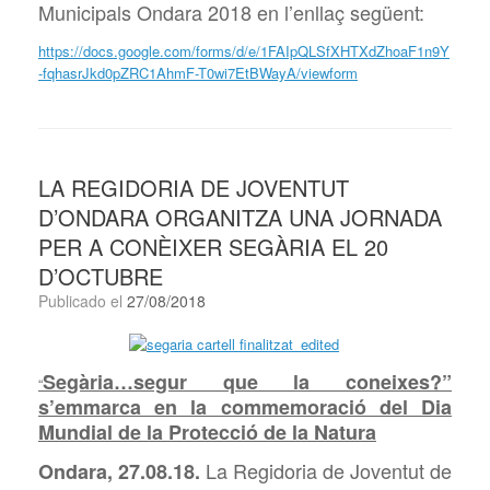
Municipals Ondara 2018 en l’enllaç següent:
https://docs.google.com/forms/d/e/1FAIpQLSfXHTXdZhoaF1n9Y
-fqhasrJkd0pZRC1AhmF-T0wi7EtBWayA/viewform
LA REGIDORIA DE JOVENTUT
D’ONDARA ORGANITZA UNA JORNADA
PER A CONÈIXER SEGÀRIA EL 20
D’OCTUBRE
Publicado el
27/08/2018
Segària…segur que la coneixes?”
“
s’emmarca en la commemoració del Dia
Mundial de la Protecció de la Natura
La Regidoria de Joventut de
Ondara, 27.08.18.