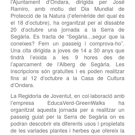
l’Ajuntament d’Ondara, dirigida per José
Ramiro, amb motiu del Dia Mundial de
Protecció de la Natura
(
l’efemèride de
l
qual és
el 18 d’octubre), ha organitzat per al dissabte
20 d’octubre una jornada
a
la Serra de
Segària. Es tracta de “Segària…segur que la
coneixes? Fem un passeig i comprova-ho”.
Una cita dirigida a j
ove
s de 14 a 30 anys que
tindrà l’eixida a les 9 hores des de
l’aparcament de l’Alberg de Segària. Les
inscripcions són gratuïtes i es poden realitzar
fins al 12 d’octubre
a
la Casa de Cultura
d’Ondara.
La Regidoria de Joventut, en col·laboració amb
l’empresa EducaVerd-GreenWalks ha
organitzat aquesta jornada per a realitzar un
passeig guiat per la Serra de Segària on es
podran descobrir els diferents usos i propietats
de les variades plantes i herbes que ofereix la