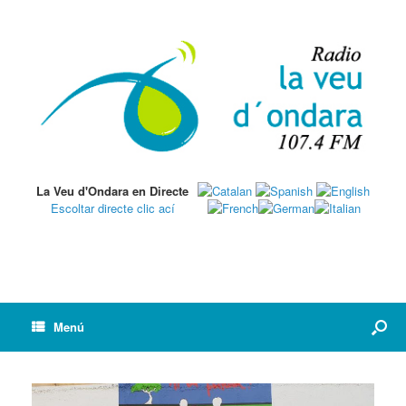
La Veu d'Ondara en Directe
Escoltar directe clic ací
Menú