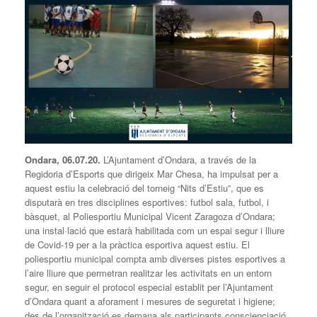
Ondara, 0
6
.07.20.
L’Ajuntament d’Ondara, a través de la
Regidoria d’Esports que dirigeix Mar Chesa, ha impulsat per a
aquest estiu la celebració del torneig “Nits d’Estiu”, que es
disputarà en tres disciplines esportives: futbol sala, futbol, i
bàsquet, al Poliesportiu Municipal Vicent Zaragoza d’Ondara;
una instal·lació que estarà habilitada com un espai segur i lliure
de Covid-19 per a la pràctica esportiva aquest estiu. El
poliesportiu municipal compta amb diverses pistes esportives a
l’aire lliure que permetran realitzar les activitats en un entorn
segur, en seguir el protocol especial establit per l’Ajuntament
d’Ondara quant a aforament i mesures de seguretat i higiene;
des de l’organització es demana als participants conscienciació