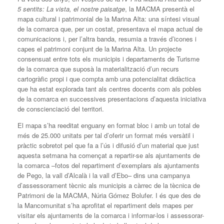
5 sentits: La vista, el nostre paisatge
, la MACMA presentà el
mapa cultural i patrimonial de la Marina Alta: una síntesi visual
de la comarca que, per un costat, presentava el mapa actual de
comunicacions i, per l’altra banda, resumia a través d’icones i
capes el patrimoni conjunt de la Marina Alta. Un projecte
consensuat entre tots els municipis i departaments de Turisme
de la comarca que suposà la materialització d’un recurs
cartogràfic propi i que compta amb una potencialitat didàctica
que ha estat explorada tant als centres docents com als pobles
de la comarca en successives presentacions d’aquesta iniciativa
de conscienciació del territori.
El mapa s’ha reeditat enguany en format bloc i amb un total de
més de 25.000 unitats per tal d’oferir un format més versàtil i
pràctic sobretot pel que fa a l’ús i difusió d’un material que just
aquesta setmana ha començat a repartir-se als ajuntaments de
la comarca –fotos del repartiment d’exemplars als ajuntaments
de Pego, la vall d’Alcalà i la vall d’Ebo– dins una campanya
d’assessorament tècnic als municipis a càrrec de la tècnica de
Patrimoni de la MACMA, Núria Gómez Bolufer. I és que des de
la Mancomunitat s’ha aprofitat el repartiment dels mapes per
visitar els ajuntaments de la comarca i informar-los i assessorar-