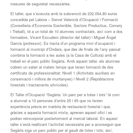
mesures de seguretat necessàries.
El taller, que s’executa amb la subvenció de 232.054,80 euros
concedida pel Labora – Servei Valencià d’Ocupació i Formació
(Conselleria d’Economia Sostenible, Sectors Productius, Comerç
i Treball), té a un total de 10 alumnes contractats, així com a dos
formadors, Vicent Escudero (director del taller) i Miguel Ángel
Garcia (professor). Es tracta d’un programa mixt d’ocupació i
formació al municipi d’Ondara, que des de finals de l’any passat
combina la formació a les aules (a la Casa de Cultura) amb el
treball en el parc públic Segària. Amb aquest taller, els alumnes
cobren un salari al mateix temps que tenen formació de dos
certificats de professionalitat: Nivell 1 (Activitats auxiliars en
conservació i millora de muntanyes) i Nivell 2 (Repoblacions
forestals i tractaments silvícoles).
El Taller d’Ocupació “Segària: Un parc per a totes i tots” té com
a alumnat a 10 persones d’entre 25 i 65 que no tenien
experiència prèvia en matèria de restauració forestal i que,
gràcies a aquesta formació mixta, aprenen aquest ofici i es
podran reincorporar posteriorment al mercat laboral. En aquest
taller s’està realitzant l’activitat necessària per a aconseguir que
Segària siga un parc públic per al gaudi de totes i tots; així,