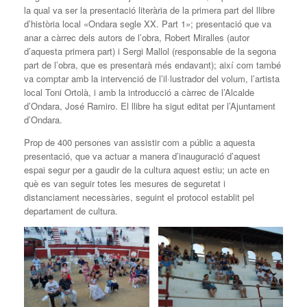
la qual va ser la presentació literària de la primera part del llibre
d’història local «Ondara segle XX. Part 1»; presentació que va
anar a càrrec dels autors de l’obra, Robert Miralles (autor
d’aquesta primera part) i Sergi Mallol (responsable de la segona
part de l’obra, que es presentarà més endavant); així com també
va comptar amb la intervenció de l’il·lustrador del volum, l’artista
local Toni Ortolà, i amb la introducció a càrrec de l’Alcalde
d’Ondara, José Ramiro. El llibre ha sigut editat per l’Ajuntament
d’Ondara.
Prop de 400 persones van assistir com a públic a aquesta
presentació, que va actuar a manera d’inauguració d’aquest
espai segur per a gaudir de la cultura aquest estiu; un acte en
què es van seguir totes les mesures de seguretat i
distanciament necessàries, seguint el protocol establit pel
departament de cultura.