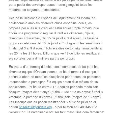
per a poder desenvolupar aquest torneig seguint totes les
mesures de seguretat necessàries.
Des de la Regidoria d’Esports de l’Ajuntament d’Ondara, en
col·laboració amb els diferents clubs esportius locals, es
proposa per a les nits d’aquest estiu aquest triple torneig, que
tindrà una programació regular durant els dimecres, dijous,
divendres i dissabtes, del 15 de juliol al 9 d’agost. La fase de
grups se celebrarà del 15 de juliol a l’1 d’agost; i les semifinals i
finals, del 3 al 9 d’agost. Tots els dies de torneig haurà partits a
les 20 i a les 21 hores. Dilluns que ve 13 de juliol es realitzaran
els sortejos per a dirimir els partits per grups.
Es tracta d’un torneig d’àmbit local i comarcal; de fet ja hi ha
diversos equips d’Ondara inscrits, si bé el termini d’inscripció
continua obert en totes les disciplines per a totes les persones
interessades a participar. Els equips seran d’un màxim de 16
participants, i hi haurà entre 8 i 10 equips per cada modalitat:
bàsquet (majors de 16 anys); futbol 8 (de 16 a 35 anys); futbol 8
veterans (a partir de 35 anys), i futbol sala (majors de 16 anys).
Les inscripcions es poden realitzar del 6 al 12 de juliol en el
correu
nitsdestiu@ondara.org
, o per telèfon en 648014505 o
678480677. La participació pot ser tant masculina com femenina;