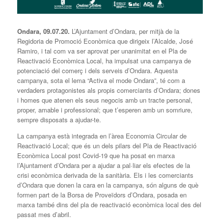
Ondara, 09.07.20.
L’Ajuntament d’Ondara, per mitjà de la
Regidoria de Promoció Econòmica que dirigeix l’Alcalde, José
Ramiro, i tal com va ser aprovat per unanimitat en el Pla de
Reactivació Econòmica Local, ha impulsat una campanya de
potenciació del comerç i dels serveis d’Ondara. Aquesta
campanya, sota el lema “Activa el mode Ondara”, té com a
verdaders protagonistes als propis comerciants d’Ondara; dones
i homes que atenen els seus negocis amb un tracte personal,
proper, amable i professional; que t’esperen amb un somriure,
sempre disposats a ajudar-te.
La campanya està integrada en l’àrea Economia Circular de
Reactivació Local; que és un dels pilars del Pla de Reactivació
Econòmica Local post Covid-19 que ha posat en marxa
l’Ajuntament d’Ondara per a ajudar a pal·liar els efectes de la
crisi econòmica derivada de la sanitària. Els i les comerciants
d’Ondara que donen la cara en la campanya, són alguns de què
formen part de la Borsa de Proveïdors d’Ondara, posada en
marxa també dins del pla de reactivació econòmica local des del
passat mes d’abril.