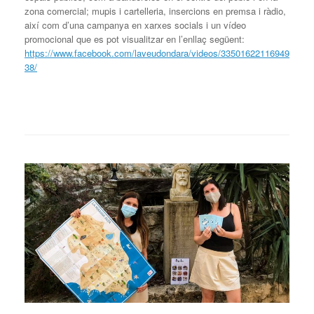
zona comercial; mupis i cartelleria, insercions en premsa i ràdio,
així com d’una campanya en xarxes socials i un vídeo
promocional que es pot visualitzar en l’enllaç següent:
https://www.facebook.com/laveudondara/videos/33501622116949
38/