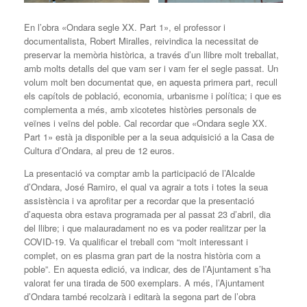
En l’obra «Ondara segle XX. Part 1», el professor i
documentalista, Robert Miralles, reivindica la necessitat de
preservar la memòria històrica, a través d’un llibre molt treballat,
amb molts detalls del que vam ser i vam fer el segle passat. Un
volum molt ben documentat que, en aquesta primera part, recull
els capítols de població, economia, urbanisme i política; i que es
complementa a més, amb xicotetes històries personals de
veïnes i veïns del poble. Cal recordar que «Ondara segle XX.
Part 1» està ja disponible per a la seua adquisició a la Casa de
Cultura d’Ondara, al preu de 12 euros.
La presentació va comptar amb la participació de l’Alcalde
d’Ondara, José Ramiro, el qual va agrair a tots i totes la seua
assistència i va aprofitar per a recordar que la presentació
d’aquesta obra estava programada per al passat 23 d’abril, dia
del llibre; i que malauradament no es va poder realitzar per la
COVID-19. Va qualificar el treball com “molt interessant i
complet, on es plasma gran part de la nostra història com a
poble”. En aquesta edició, va indicar, des de l’Ajuntament s’ha
valorat fer una tirada de 500 exemplars. A més, l’Ajuntament
d’Ondara també recolzarà i editarà la segona part de l’obra