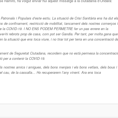
sé Ramiro, ha volgut enviar hui aquest missatge a la ciutadania d’Ondara:
Patronals i Populars d’este estiu. La situació de Crisi Sanitària ens ha dut el
s de confinament, restricció de mobilitat, tancament dels nostres comerços i
sió de la COVID-19. I NO ENS PODEM PERMETRE fer un pas enrere en la
ver-hi rebrots prop de casa, com pot ser Gandia. Per tant, per molta gana que
la situació que ens toca viure, i no tirar tot per terra en una concentració d
rtament de Seguretat Ciutadana, recordem que no està permesa la concentraci
ió per a contenir la COVID-19.
ls nostres amics i amigues, dels bons menjars i els bons vetlars, dels bous i
del cau, de la cassalla… Ho recuperarem l’any vinent. Ara ens toca