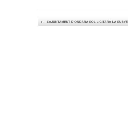
Navegador de artículos
←
L’AJUNTAMENT D’ONDARA SOL·LICITARÀ LA SUBV