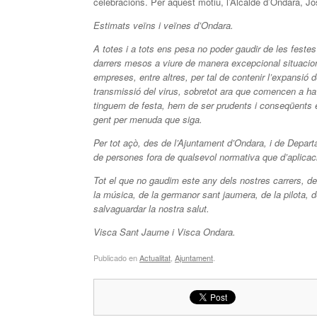
celebracions. Per aquest motiu, l’Alcalde d’Ondara, Jo
Estimats veïns i veïnes d’Ondara.
A totes i a tots ens pesa no poder gaudir de les festes 
darrers mesos a viure de manera excepcional situacion
empreses, entre altres, per tal de contenir l’expan
transmissió del virus, sobretot ara que comencen a ha
tinguem de festa, hem de ser prudents i conseqüents en 
gent per menuda que siga.
Per tot açò, des de l’Ajuntament d’Ondara, i de Depa
de persones fora de qualsevol normativa que d’aplicac
Tot el que no gaudim este any dels nostres carrers, de
la música, de la germanor sant jaumera, de la pilota, 
salvaguardar la nostra salut.
Visca Sant Jaume i Visca Ondara.
Publicado en
Actualitat
,
Ajuntament
.