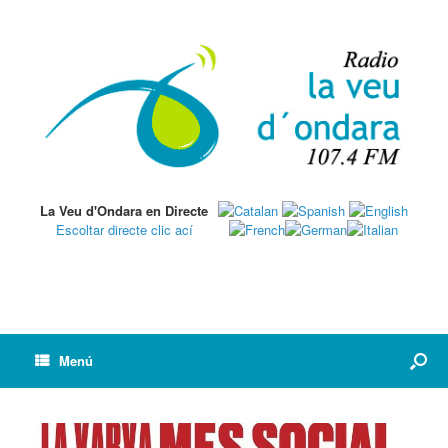
La Veu d'Ondara en Directe
Escoltar directe clic ací
Menú