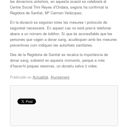
les donacions anteriors, en aquesta ocasió se celebrarà al
Centre Social Trini Reyes d’Ondara, segons ha confirmat la
Regidora de Sanitat, Mª Carmen Velázquez.
En la donació se seguiran totes les mesures i protocols de
seguretat necessaris. En aquest cas no serà precís telefonar
abans a un número de telèfon. Sí que és aconsellable que les
persones que vagen a donar sang, acudisquen amb les mesures
preventives com indiquen les autoritats sanitàries.
Des de la Regidoria de Sanitat es recalca la importància de
donar sang, sobretot en aquests moments, perquè a més
d’haver-hi poques reserves, un donatiu salva 3 vides.
Publicado en
Actualitat
,
Ajuntament
.