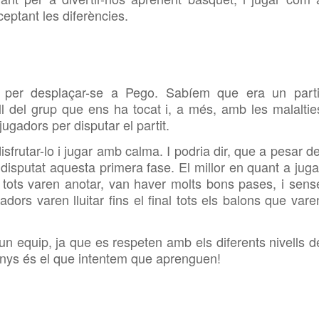
ceptant les diferències.
r per desplaçar-se a Pego. Sabíem que era un parti
l del grup que ens ha tocat i, a més, amb les malaltie
adors per disputar el partit.
isfrutar-lo i jugar amb calma. I podria dir, que a pesar de
m disputat aquesta primera fase. El millor en quant a juga
, tots varen anotar, van haver molts bons pases, i sens
adors varen lluitar fins el final tots els balons que vare
equip, ja que es respeten amb els diferents nivells d
enys és el que intentem que aprenguen!