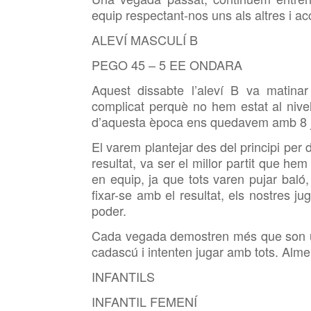
equip respectant-nos uns als altres i ac
ALEVÍ MASCULÍ B
PEGO 45 – 5 EE ONDARA
Aquest dissabte l’aleví B va matina
complicat perquè no hem estat al nivel
d’aquesta època ens quedavem amb 8 jug
El varem plantejar des del principi per d
resultat, va ser el millor partit que he
en equip, ja que tots varen pujar baló
fixar-se amb el resultat, els nostres jug
poder.
Cada vegada demostren més que son un 
cadascú i intenten jugar amb tots. Alm
INFANTILS
INFANTIL FEMENÍ