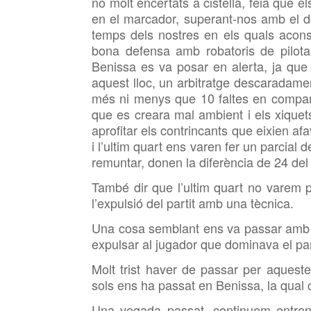
no molt encertats a cistella, feia que e
en el marcador, superant-nos amb el do
temps dels nostres en els quals acons
bona defensa amb robatoris de pilota
Benissa es va posar en alerta, ja que
aquest lloc, un arbitratge descaradamen
més ni menys que 10 faltes en compara
que es creara mal ambient i els xiquet
aprofitar els contrincants que eixien afa
i l’ultim quart ens varen fer un parcial
remuntar, donen la diferència de 24 del
També dir que l’ultim quart no varem 
l’expulsió del partit amb una tècnica.
Una cosa semblant ens va passar amb e
expulsar al jugador que dominava el par
Molt trist haver de passar per aqueste
sols ens ha passat en Benissa, la qual
Una vegada passat, continuem entrena