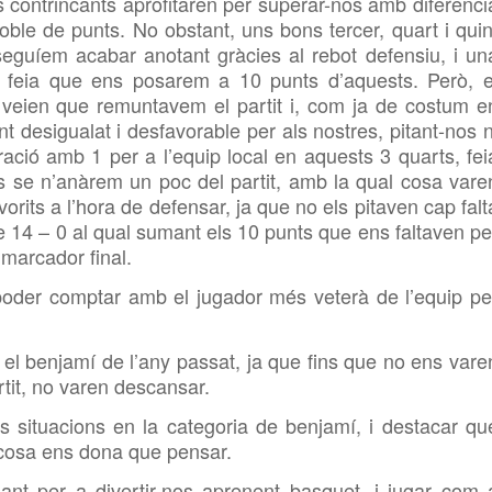
ls contrincants aprofitaren per superar-nos amb diferenci
ble de punts. No obstant, uns bons tercer, quart i quin
eguíem acabar anotant gràcies al rebot defensiu, i un
 feia que ens posarem a 10 punts d’aquests. Però, e
 veien que remuntavem el partit i, com ja de costum e
t desigualat i desfavorable per als nostres, pitant-nos n
ció amb 1 per a l’equip local en aquests 3 quarts, fei
s se n’anàrem un poc del partit, amb la qual cosa vare
vorits a l’hora de defensar, ja que no els pitaven cap falt
 de 14 – 0 al qual sumant els 10 punts que ens faltaven pe
 marcador final.
poder comptar amb el jugador més veterà de l’equip pe
l benjamí de l’any passat, ja que fins que no ens vare
tit, no varen descansar.
s situacions en la categoria de benjamí, i destacar qu
 cosa ens dona que pensar.
nt per a divertir-nos aprenent basquet, i jugar com 