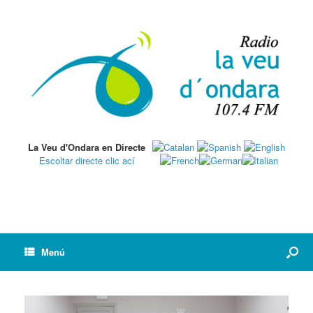
La Veu d'Ondara en Directe
Escoltar directe clic ací
Menú