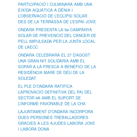
PARTICIPACIÓ I CULMINARÀ AMB UNA
EIXIDA AQUÀTICA A DÉNIA I
L’OBSERVACIÓ DE L’ECLIPSI SOLAR
DES DE LA TERRASSA DE L’ESPAI JOVE
ONDARA PRESENTA LA 9a CAMPANYA
SOLAR DE PREVENCIÓ DEL CÀNCER DE
PELL IMPULSADA PER LA JUNTA LOCAL
DE L’AECC
ONDARA CELEBRARÀ EL 27 D’AGOST
UNA GRAN NIT SOLIDÀRIA AMB EL
SOPAR A LA FRESCA A BENEFICI DE LA
RESIDÈNCIA MARE DE DÉU DE LA
SOLEDAT
EL PLE D’ONDARA RATIFICA
L’APROVACIÓ DEFINITIVA DEL PAI DEL
SECTOR 9A AMB EL SUPORT DE
L’INFORME FAVORABLE DE LA CHX
L’AJUNTAMENT D’ONDARA INCORPORA
DUES PERSONES TREBALLADORES
GRÀCIES A LES AJUDES LABORA JOVE
I LABORA DONA