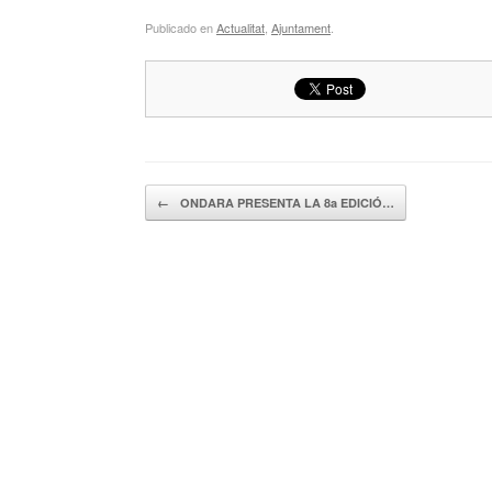
Publicado en
Actualitat
,
Ajuntament
.
Navegador de artículos
←
ONDARA PRESENTA LA 8a EDICIÓ…