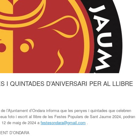
S I QUINTADES D’ANIVERSARI PER AL LLIBRE
 de l’Ajuntament d’Ondara informa que les penyes i quintades que celebren
seua foto i escrit al llibre de les Festes Populars de Sant Jaume 2024, podran
al 12 de maig de 2024 a
festesondara@gmail.com
.
MENT D’ONDARA