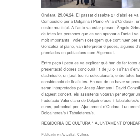
Ondara, 29.04.24.
El passat dissabte 27 d’abril es va
Composició per a Dolçaina i Piano «Vila d’Ondara»; uns
nostre municipi. A l’acte va estar present Àngels Grim
de totes les persones que es van apropar a l’acte i va
molt importants i volem i desitgem que continuen per 
González al piano, van interpretar 6 peces, algunes d’e
premiades en poblacions com Algemesí.
Entre peça i peça es va explicar què han de fer totes a
presentació d’obres conclourà l’1 de juliol i s’han d’en
d’admissió, un jurat tècnic seleccionarà, entre totes l
consideració de finalistes. En cas de no haver-se pres
seran interpretades per Josep Alemany i David Gonzál
d’aquest concert, els assistents votaran per atorgar u
Federació Valenciana de Dolçaineres/s i Tabaleteres/s
euros, patrocinat per l’Ajuntament d’Ondara; i un prem
Dolçaineres/s i Tabaleteres/s.
REGIDORIA DE CULTURA * AJUNTAMENT D’ONDA
Publicado en
Actualitat
,
Cultura
.