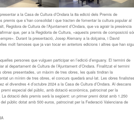
 presentar a la Casa de Cultura d’Ondara la 8a edició dels Premis de
 premis que s’han consolidat i que tracten de fomentar la cultura popular al
alt, Regidora de Cultura de l’Ajuntament d’Ondara, que va agrair la presència
 afirmar que, per a la Regidoria de Cultura, «aquests premis de composició só
sempre». Durant la presentació, Josep Alemany a la dolçaina, i David
lles molt famoses que ja van tocar en anteriors edicions i altres que han sigu
quelles persones que vulguen participar en l’edició d’enguany. El termini de
viar al departament de Cultura de l’Ajuntament d’Ondara. Finalitzat el termini
es obres presentades, un màxim de tres obres, les quals tindran la
entat un mínim de tres obres, el concurs quedarà anul·lat. Les obres finaliste
ez el divendres 4 d’octubre 2024 a la Casa de Cultura d’Ondara. Al descans
n premi especial del públic, amb dotació econòmica, patrocinat per la
. La dotació dels premis serà la següent: un primer premi dotat amb 1.250
i del públic dotat amb 500 euros, patrocinat per la Federació Valenciana de
RA