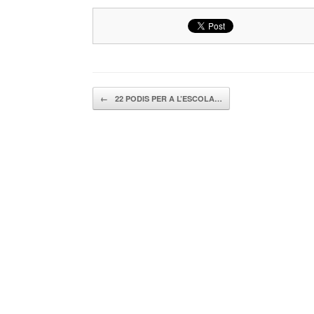
Navegador de artículos
←
22 PODIS PER A L’ESCOLA…