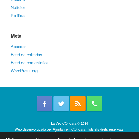
Notícies
Política
Meta
Acceder
Feed de entradas
Feed de comentarios
WordPress.org
La Veu d'Ondara © 2016
Web desenvolupada per
Ajuntament d'Ondara
. Tots els drets reservats.
Política de cookies