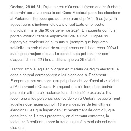
Ondara, 26.04.24.
L’Ajuntament d’Ondara informa que està obert
el termini per a la consulta del Cens Electoral per a les eleccions
al Parlament Europeu que se celebraran el pròxim 9 de juny. En
aquest cens s’inclouen els canvis realitzats en el padró
municipal fins al dia 30 de gener de 2024. En aquests comicis
podran votar ciutadans espanyols i de la Unió Europea no
espanyols residents en el municipi (sempre que hagueren
sol·licitat exercir el dret de sufragi abans de l’1 de febrer 2024) i
que siguen majors d’edat. La consulta es pot realitzar des
d’aquest dilluns 22 i fins a dilluns que ve 29 d’abril.
D’acord amb la legislació vigent en matèria de règim electoral, el
cens electoral corresponent a les eleccions al Parlament
Europeu es pot ser consultat pel públic del 22 d’abril al 29 d’abril
a l’Ajuntament d’Ondara. En aquest mateix termini es podran
presentar allí mateix reclamacions d’inclusió o exclusió. Es
recomana a les persones que resideixen a Ondara, especialment
aquelles que hagen complit 18 anys després de les últimes
eleccions i les que hagen canviat recentment de domicili, que
consulten les llistes i presenten, en el termini esmentat, la
reclamació pertinent sobre la seua inclusió o exclusió del cens
electoral.