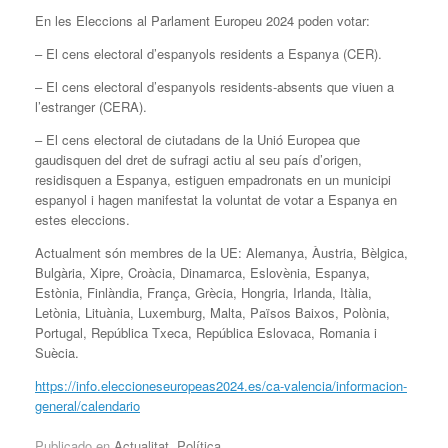
En les Eleccions al Parlament Europeu 2024 poden votar:
– El cens electoral d’espanyols residents a Espanya (CER).
– El cens electoral d’espanyols residents-absents que viuen a
l’estranger (CERA).
– El cens electoral de ciutadans de la Unió Europea que
gaudisquen del dret de sufragi actiu al seu país d’origen,
residisquen a Espanya, estiguen empadronats en un municipi
espanyol i hagen manifestat la voluntat de votar a Espanya en
estes eleccions.
Actualment són membres de la UE: Alemanya, Àustria, Bèlgica,
Bulgària, Xipre, Croàcia, Dinamarca, Eslovènia, Espanya,
Estònia, Finlàndia, França, Grècia, Hongria, Irlanda, Itàlia,
Letònia, Lituània, Luxemburg, Malta, Països Baixos, Polònia,
Portugal, República Txeca, República Eslovaca, Romania i
Suècia.
https://info.eleccioneseuropeas2024.es/ca-valencia/informacion-
general/calendario
Publicado en
Actualitat
,
Política
.