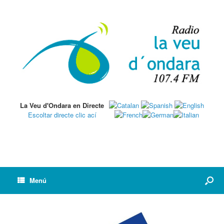
La Veu d'Ondara en Directe
Escoltar directe clic ací
Menú