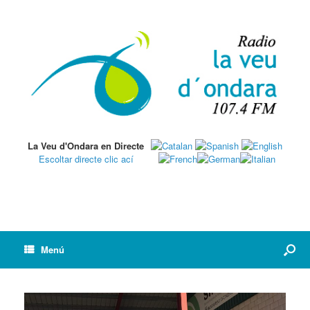
La Veu d'Ondara en Directe
Escoltar directe clic ací
Menú