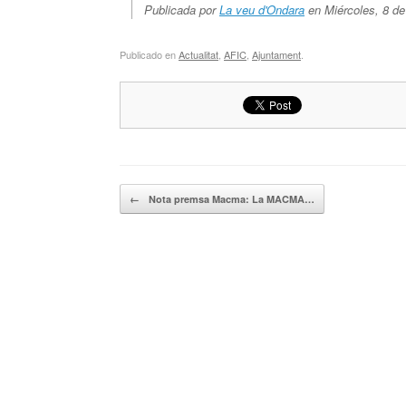
Publicada por
La veu d'Ondara
en Miércoles, 8 de 
Publicado en
Actualitat
,
AFIC
,
Ajuntament
.
Navegador de artículos
←
Nota premsa Macma: La MACMA…