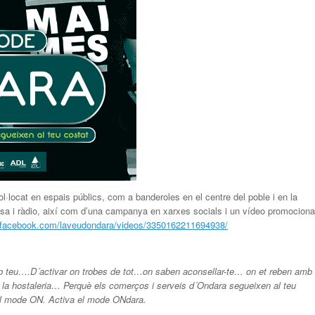
·locat en espais públics, com a banderoles en el centre del poble i en la
emsa i ràdio, així com d’una campanya en xarxes socials i un vídeo promociona
.facebook.com/laveudondara/videos/3350162211694938/
rop teu….D´activar on trobes de tot…on saben aconsellar-te… on et reben amb
i la hostaleria… Perquè els comerços i serveis d´Ondara segueixen al teu
el mode ON. Activa el mode ONdara.