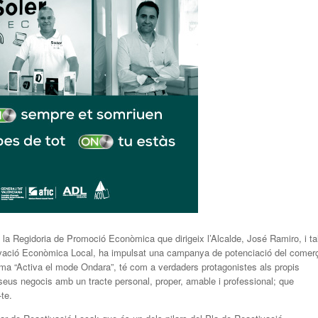
 la Regidoria de Promoció Econòmica que dirigeix l’Alcalde, José Ramiro, i ta
tivació Econòmica Local, ha impulsat una campanya de potenciació del comer
ma “Activa el mode Ondara”, té com a verdaders protagonistes als propis
eus negocis amb un tracte personal, proper, amable i professional; que
te.