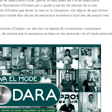
r de Reactivació Local; que és un dels pilars del Pla de Reactivació
Ajuntament d’Ondara per a ajudar a pal·liar els efectes de la crisi
iants d’Ondara que donen la cara en la campanya, són alguns de què formen
arxa també dins del pla de reactivació econòmica local des del passat mes
ximitat d’Ondara i en ella han col·laborat 26 comerciants i empresaris
, de manera que la campanya es basa en les persones i en el tracte personal