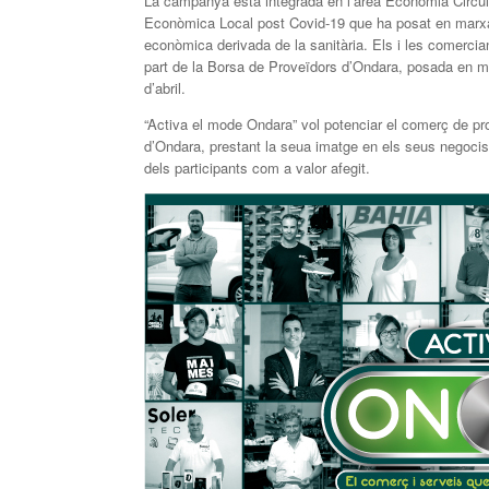
La campanya està integrada en l’àrea Economia Circula
Econòmica Local post Covid-19 que ha posat en marxa l’
econòmica derivada de la sanitària. Els i les comerc
part de la Borsa de Proveïdors d’Ondara, posada en m
d’abril.
“Activa el mode Ondara” vol potenciar el comerç de pro
d’Ondara, prestant la seua imatge en els seus negocis
dels participants com a valor afegit.