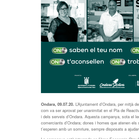
Ondara, 09.07.20.
L’Ajuntament d’Ondara, per mitjà de
com va ser aprovat per unanimitat en el Pla de Reac
i dels serveis d’Ondara. Aquesta campanya, sota el le
comerciants d’Ondara; dones i homes que atenen els s
t’esperen amb un somriure, sempre disposats a ajudar-