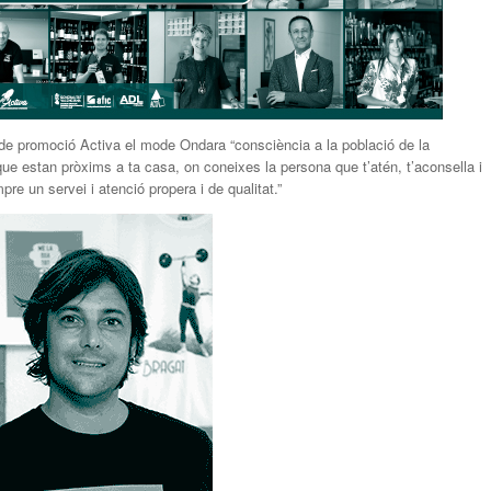
de promoció Activa el mode Ondara “consciència a la població de la
ue estan pròxims a ta casa, on coneixes la persona que t’atén, t’aconsella i
e un servei i atenció propera i de qualitat.”