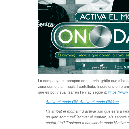
La campanya es compon de material gràfic que s’ha col
zona comercial; mupis i cartelleria, insercions en pr
que es pot visualitzar en l’enllaç següent:
https://www
Activa el mode ON. Activa el mode ONdara
Ha arribat el moment d´activar allò que està a p
un gran somriureD´activar el comerç, els serveis 
costat.I tu? T'animes a canviar de mode?Activa 