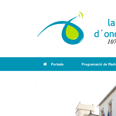
Portada
Programació de Ràdi