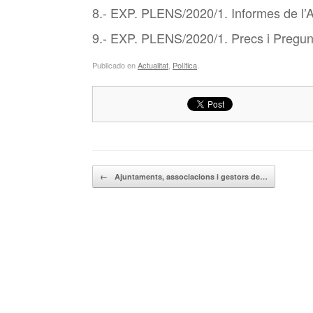
8.- EXP. PLENS/2020/1. Informes de l’A
9.- EXP. PLENS/2020/1. Precs i Pregun
Publicado en
Actualitat
,
Política
.
Navegador de artículos
←
Ajuntaments, associacions i gestors de…