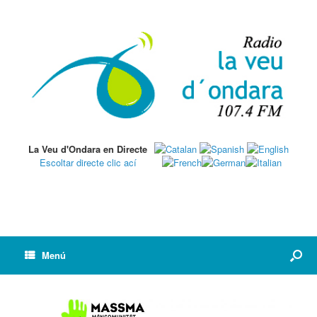
La Veu d'Ondara en Directe
Escoltar directe clic ací
Menú