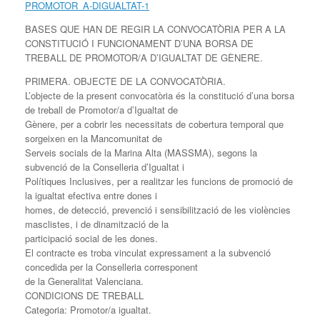
PROMOTOR_A-DIGUALTAT-1
BASES QUE HAN DE REGIR LA CONVOCATÒRIA PER A LA
CONSTITUCIÓ I FUNCIONAMENT D’UNA BORSA DE
TREBALL DE PROMOTOR/A D’IGUALTAT DE GÈNERE.
PRIMERA. OBJECTE DE LA CONVOCATÒRIA.
L’objecte de la present convocatòria és la constitució d’una borsa
de treball de Promotor/a d’Igualtat de
Gènere, per a cobrir les necessitats de cobertura temporal que
sorgeixen en la Mancomunitat de
Serveis socials de la Marina Alta (MASSMA), segons la
subvenció de la Conselleria d’Igualtat i
Polítiques Inclusives, per a realitzar les funcions de promoció de
la igualtat efectiva entre dones i
homes, de detecció, prevenció i sensibilització de les violències
masclistes, i de dinamització de la
participació social de les dones.
El contracte es troba vinculat expressament a la subvenció
concedida per la Conselleria corresponent
de la Generalitat Valenciana.
CONDICIONS DE TREBALL
Categoria: Promotor/a igualtat.