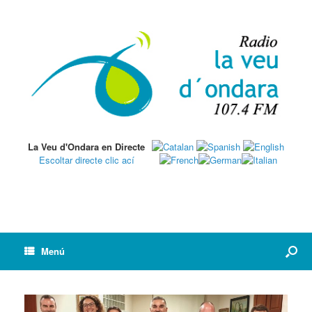
La Veu d'Ondara en Directe
Escoltar directe clic ací
Menú