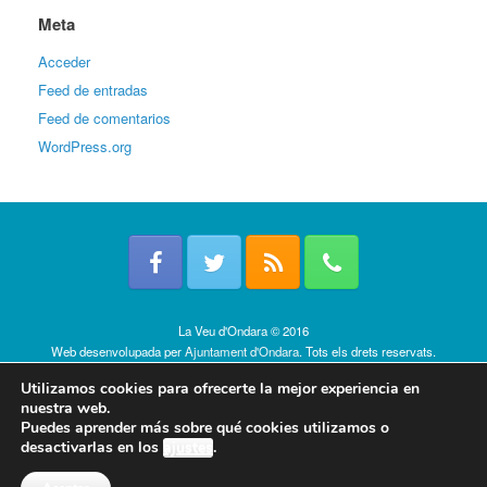
Meta
Acceder
Feed de entradas
Feed de comentarios
WordPress.org
La Veu d'Ondara © 2016
Web desenvolupada per
Ajuntament d'Ondara
. Tots els drets reservats.
Política de cookies
Utilizamos cookies para ofrecerte la mejor experiencia en
nuestra web.
Puedes aprender más sobre qué cookies utilizamos o
desactivarlas en los
ajustes
.