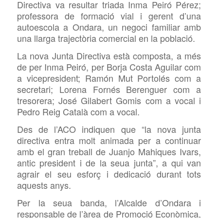
Directiva va resultar triada
Inma Peiró Pérez;
professora de formació vial i gerent d’una
autoescola a Ondara, un negoci familiar amb
una llarga trajectòria comercial en la població.
La nova Junta Directiva està composta, a més
de per
Inma Peiró, per Borja Costa Aguilar com
a vicepresident; Ramón Mut Port
olés
com a
secretari; Lorena Fornés Berenguer com a
tresorera; José Gilabert
Gomis com a vocal i
Pedro Reig Catal
à
com a vocal.
Des de l’ACO indiquen que “la nova junta
directiva entra molt animada per a continuar
amb el gran treball de Juanjo Mahiques Ivars,
antic president i de la seua junta”, a qui van
agrair el seu esforç i dedicació durant tots
aquests anys.
Per la seua banda, l’Alcalde d’Ondara i
responsable de l’àrea de Promoció Econòmica,