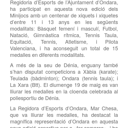
Regidoria d’Esports de l’Ajuntament d’Ondara,
ha participat en aquesta nova edició dels
Minijocs amb un centenar de xiquets i xiquetes
d’entre 11 i 13 anys en les següents
modalitats: Bàsquet femení i masculí, Futbol,
Natació, Gimnàstica rítmica, Tennis Taula,
Equitació, Tennis, Atletisme, i Pilota
Valenciana, i ha aconseguit un total de 15
medalles en diferents modalitats.
A més de la seu de Dénia, enguany també
s’han disputat competicions a Xàbia (karate);
Teulada (bàdminton); Ondara (tennis taula); i
La Xara (Btt). El diumenge 19 de maig es van
lliurar les medalles en la cloenda celebrada al
poliesportiu de Dénia.
La Regidora d’Esports d’Ondara, Mar
Chesa,
que va lliurar les medalles, ha destacat la
magnífica representació d’Ondara en aquesta
nova edició esportiva per a «fer comarca», i ha