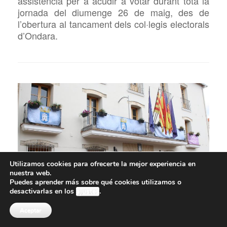
assistència per a acudir a votar durant tota la
jornada del diumenge 26 de maig, des de
l’obertura al tancament dels col·legis electorals
d’Ondara.
Utilizamos cookies para ofrecerte la mejor experiencia en
nuestra web.
Puedes aprender más sobre qué cookies utilizamos o
desactivarlas en los
ajustes
.
ONDARA CELEBRA PLE
Aceptar
EXTRAORDINARI EL DIMARTS 21 DE