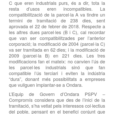
C que eren industrials
purs, és a dir, tota la
resta d’usos eren incompatibles. La
compatibilització de la parcel·la A va tindre un
termini de tramitació de 238 dies, sent
aprovada el 22 de febrer de 2018. Respecte a
les altres dues parcel·les (B i C), cal recordar
que
van ser compatibilitzades per l’anterior
corporació; la modificació de 2004 (parcel·la C)
va ser tramitada en 62 dies; i la modificació de
2009 (parcel·la B) en 221 dies. Les tres
modificacions fan el mateix: no canvien l’ús de
les parcel·les industrials sinó que fan
compatible l’ús terciari i eviten la indústria
“dura”, donant més possibilitats a empreses
que vullguen implantar-se a Ondara.
L’Equip de Govern d’Ondara PSPV –
Compromís considera que des de l’inici de la
tramitació, s’ha
vetlat pels interessos col·lectius
del poble, pensant en el benefici conjunt que