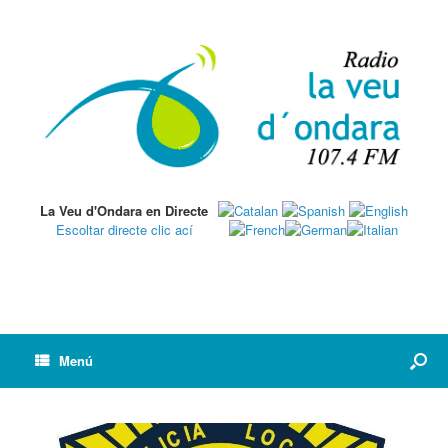
La Veu d'Ondara en Directe
Escoltar directe clic ací
Menú