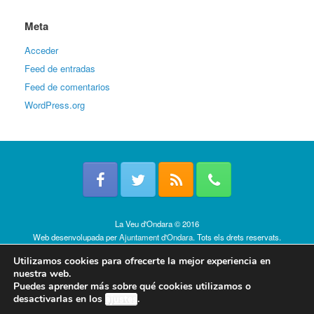
Meta
Acceder
Feed de entradas
Feed de comentarios
WordPress.org
La Veu d'Ondara © 2016
Web desenvolupada per
Ajuntament d'Ondara
. Tots els drets reservats.
Política de cookies
Utilizamos cookies para ofrecerte la mejor experiencia en
nuestra web.
Puedes aprender más sobre qué cookies utilizamos o
desactivarlas en los
ajustes
.