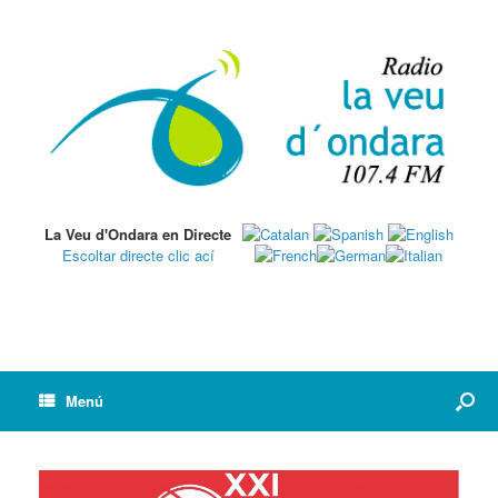
La Veu d'Ondara en Directe
Escoltar directe clic ací
Menú