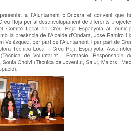
 presentat
a
l’Ajuntament d’Ondara el conveni que h
 Creu Roja per al
desen
volupa
ment
de diferents projecte
 del Comitè Local de Creu Roja Espanyola
a
l municip
mb la presència de l’Alcalde d’Ondara, José Ramiro i l
 Velázquez, per part de l’Ajuntament; i per part de Cre
ctora Tècnic
a
Local –
Creu
Roja Espanyola, Assemble
ècnica de Voluntariat i Formació, Responsable d
), Sonia
Cholvi (Tècnica de Joventut, Salut, Majors i Med
upació)
.