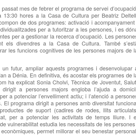
 passat mes de febrer el programa de servei d’ocupació
a 13:30 hores a la Casa de Cultura per Beatriz
Deltell
 compon de dos programes: activació i acompanyament 
dividualitzades per a tutoritzar a les persones, i es dón
entes per a gestionar la recerca d’ocupació. Les persone
nt els divendres a la Casa de Cultura. També s’est
orar les funcions cognitives de les persones majors de l
n un futur, ampliar aquests programes i desenvolupar 
an a Dénia. En definitiva, és acostar els programes de l
Com ha explicat Sonia
Cholvi, Tècnica de Joventut, Salut
dirigit a persones majors engloba l’ajuda a domicil
er a potenciar l’envelliment actiu; i l’atenció a persone
. El programa dirigit a persones amb diversitat funciona
roductes de suport (cadires de rodes, llits articulats
at, per a potenciar les activitats de temps lliure. I e
de vulnerabilitat estudia les necessitats de les persones 
 econòmiques, permet millorar el seu benestar personal