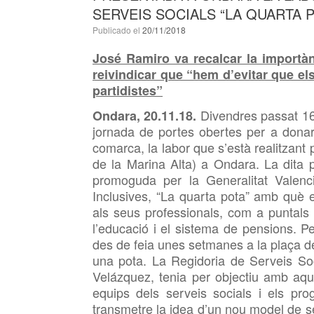
SERVEIS SOCIALS “LA QUARTA 
Publicado el
20/11/2018
José Ramiro va recalcar la importà
reivindicar
que “hem d’evitar que els
partidistes”
Divendres passat 16 
Ondara, 20.11.18.
jornada de portes obertes per a donar 
comarca, la labor que s’està realitzant 
de la Marina Alta) a Ondara. La dita
promoguda per la Generalitat Valenci
Inclusives, “La quarta pota” amb què e
als seus professionals, com a puntals 
l’educació i el sistema de pensions. P
des de feia unes setmanes a la plaça de
una pota. La Regidoria de Serveis Soc
Velázquez, tenia per objectiu amb aque
equips dels serveis socials i els pr
transmetre la idea d’un nou model de ser