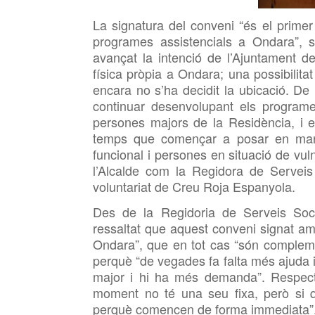
La signatura del conveni “és el primer
programes assistencials a Ondara”, s
avançat la intenció de l’Ajuntament d
física pròpia a Ondara; una possibilita
encara no s’ha decidit la ubicació. 
continuar desenvolupant els programe
persones majors de la Residència, i e
temps que començar a posar en marx
funcional i persones en situació de vuln
l’Alcalde com la Regidora de Serveis
voluntariat de Creu Roja Espanyola.
Des de la Regidoria de Serveis Soc
ressaltat que aquest conveni signat amb
Ondara”, que en tot cas “són complemen
perquè “de vegades fa falta més ajuda i
major i hi ha més demanda”. Respecte
moment no té una seu fixa, però si que
perquè comencen de forma immediata”