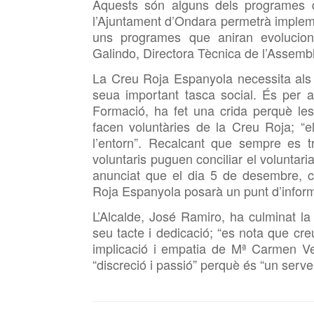
Aquests són alguns dels programes q
l’Ajuntament d’Ondara permetrà implemen
uns programes que aniran evolucion
Galindo, Directora Tècnica de l’Assemb
La Creu Roja Espanyola necessita als s
seua important tasca social. És per 
Formació, ha fet una crida perquè le
facen voluntàries de la Creu Roja; “e
l’entorn”. Recalcant que sempre es t
voluntaris puguen conciliar el voluntaria
anunciat que el dia 5 de desembre, co
Roja Espanyola posarà un punt d’inform
L’Alcalde, José Ramiro, ha culminat la
seu tacte i dedicació; “es nota que
cre
implicació i empatia de
Mª Carmen Vel
“discreció i passió” perquè és “un serve