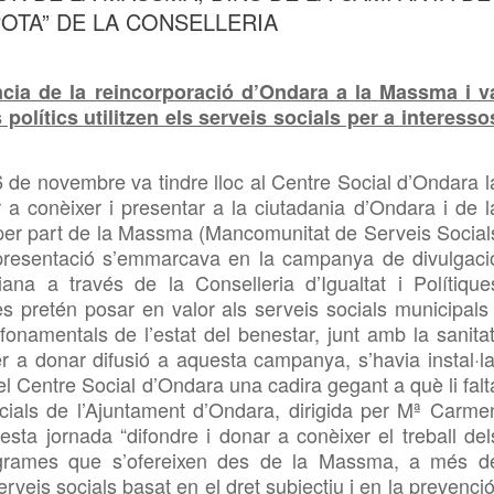
POTA” DE LA CONSELLERIA
ncia de la reincorporació d’Ondara a la
Massma i v
 polítics
utilitzen els serveis socials per a interesso
de novembre va tindre lloc al Centre Social d’Ondara l
a conèixer i presentar a la ciutadania d’Ondara i de l
per part de la
Massma (Mancomunitat de Serveis Social
 presentació s’emmarcava en la campanya de divulgaci
ana a través de la Conselleria d’Igualtat i Polítique
s pretén posar en valor als serveis socials municipals 
fonamentals de l’estat del benestar, junt amb la sanitat
er a donar difusió a aquesta campanya, s’havia instal·la
l Centre Social d’Ondara una cadira gegant a què li falt
ials de l’Ajuntament d’Ondara, dirigida per
Mª Carme
sta jornada “difondre i donar a conèixer el treball del
ogrames que s’ofereixen des de la
Massma, a més d
veis socials basat en el dret subjectiu i en la prevenció