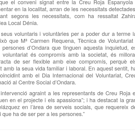
ue el conveni signat entre la Creu Roja Espanyola 
tar en la localitat, arran de les necessitats detectades
ant segons les necessitats, com ha ressaltat
Zahir
lea Local Dénia.
eus voluntaris i voluntàries per a poder dur a terme l
això que
Mª Carmen Requena, Tècnica de Voluntariat 
s persones d’Ondara que tinguen aquesta inquietud, e
l voluntariat és compromís amb la societat, és millora
racta de ser flexible amb eixe compromís, perquè el
t amb la seua vida familiar i laboral. En aquest sentit, h
incidint amb el Dia Internacional del Voluntariat, Cre
ació al Centre Social d’Ondara.
 intervenció agraint a les representants de Creu Roja e
uen en el projecte i els apassiona”; i ha destacat la gra
ázquez en l’àrea de serveis socials, que requereix d
i que ha de ser per a les persones.”