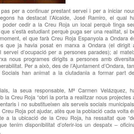
 pas per a continuar prestant servei i per a iniciar nou
egons ha destacat l’Alcalde, José Ramiro, el qual h
e poder cedir a la Creu Roja un local perquè tinga se
t que s’està estudiant perquè puga ser una realitat, si b
De moment, el que farà Creu Roja Espanyola a Ondara é
s que ja havia posat en marxa a Ondara (el dirigit 
l servei d’ocupació per a persones parades); al matei
a nous programes dirigits a persones amb diversita
erabilitat. Per a això, des de l’Ajuntament d’Ondara, tan
 Socials han animat a la ciutadania a formar part de
ials, la seua responsable,
Mª Carmen Velázquez, h
 la Creu Roja “obri la porta a realitzar nous projectes 
taris i no substitueixen als serveis socials municipals
 Creu Roja pot ajudar, atès que la població cada volta é
 a la ubicació de la Creu Roja, ha ressaltat que “d
 tenim disponibilitat d’oferir-los un despatx – oficin
.