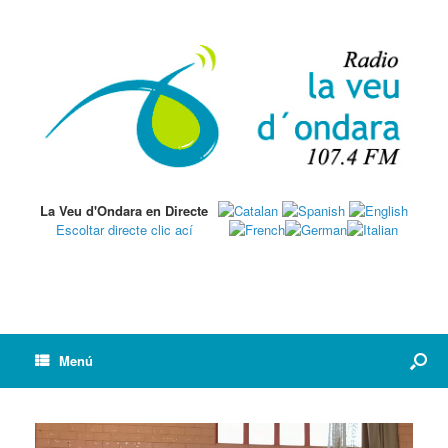
La Veu d'Ondara en Directe
Escoltar directe clic ací
Menú