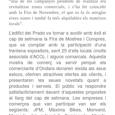
“una de les campanyes pendents de realitzar era
revitalitzar zones comercials, i s’ha fet coincidir
amb la Fira de Novembre; el que es fa és arreglar
eixes zones i també fa més alquilables els mateixos
locals”.
L’edifici del Prado va tornar a acollir amb èxit el
cap de setmana la Fira de Mostres i Compres,
que va comptar amb la participació d’una
trentena expositors, sent 25 d’ells locals (molts
associats d’ACO), i alguns comarcals. Aquesta
mostra de comerç va servir perquè els
comerciants d’Ondara donaren eixida als seus
estocs, oferiren atractives ofertes als clients, i
presentaren les seues novetats quant a
productes i serveis. El públic va respondre
satisfactòriament davant d’aquestes propostes
al llarg del cap de setmana. Les empreses i
comerços que van participar van ser els
següents: JFM, Màxima Bikes, Monverd,