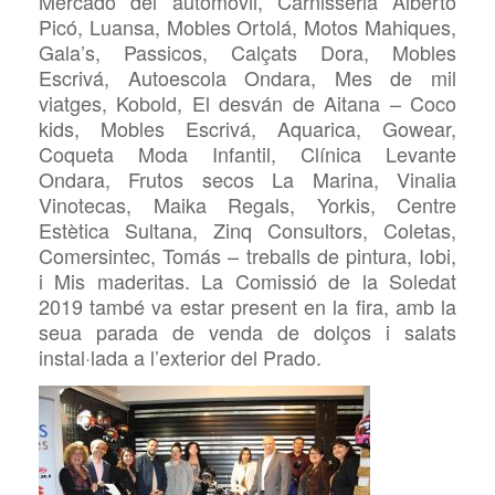
Mercado del automóvil, Carnisseria Alberto
Picó, Luansa, Mobles Ortolá, Motos Mahiques,
Gala’s, Passicos, Calçats Dora, Mobles
Escrivá, Autoescola Ondara, Mes de mil
viatges, Kobold, El desván de Aitana – Coco
kids, Mobles Escrivá, Aquarica, Gowear,
Coqueta Moda Infantil, Clínica Levante
Ondara, Frutos secos La Marina, Vinalia
Vinotecas, Maika Regals, Yorkis, Centre
Estètica Sultana, Zinq Consultors, Coletas,
Comersintec, Tomás – treballs de pintura, Iobi,
i Mis maderitas. La Comissió de la Soledat
2019 també va estar present en la fira, amb la
seua parada de venda de dolços i salats
instal·lada a l’exterior del Prado.