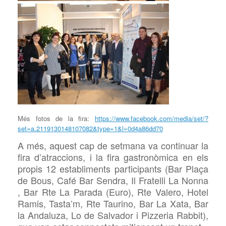
Més fotos de la fira:
https://www.facebook.com/media/set/?
set=a.2119130148107082&type=1&l=0d4a86dd70
A més, aquest cap de setmana va continuar la
fira d’atraccions, i la fira gastronòmica en els
propis 12 establiments participants (Bar Plaça
de Bous, Café Bar Sendra, Il Fratelli La Nonna
, Bar Rte La Parada (Euro), Rte Valero, Hotel
Ramis, Tasta’m, Rte Taurino, Bar La Xata, Bar
la Andaluza, Lo de Salvador i Pizzeria Rabbit),