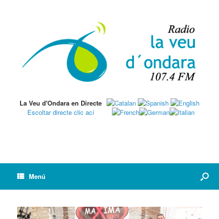
La Veu d'Ondara en Directe
Escoltar directe clic ací
Menú