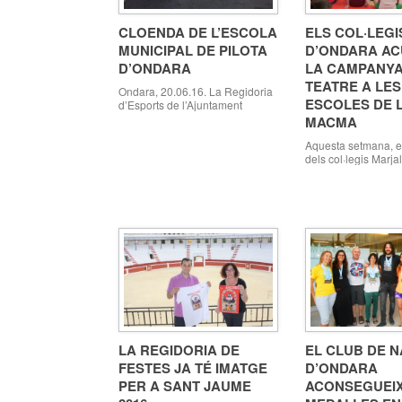
CLOENDA DE L’ESCOLA
ELS COL·LEGI
MUNICIPAL DE PILOTA
D’ONDARA AC
D’ONDARA
LA CAMPANYA
TEATRE A LES
Ondara, 20.06.16. La Regidoria
ESCOLES DE 
d’Esports de l’Ajuntament
d’Ondara va celebrar dissabte
MACMA
passat la cloenda de l’Escola
Municipal de Pilota d’Ondara,
Aquesta setmana, e
amb el lliurament dels diplomes
dels col·legis Marja
a tots els participants i la
Guarner han gaudit 
celebració de partides de pilota
petit Príncep” Onda
al carrer Doctor Albalat, al Barri
Aquesta setmana l
del Crist (aprofitant la celebració
oferit a Ondara la 1
de les festes del Crist). Un total
Campanya de Teatre
de […]
escoles de la Marin
la representació d’El
Príncep, a càrrec d
companyia professi
comarca, Monipopp
LA REGIDORIA DE
EL CLUB DE N
FESTES JA TÉ IMATGE
D’ONDARA
PER A SANT JAUME
ACONSEGUEIX