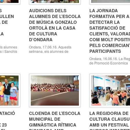
S
AUDICIONS DELS
LA JORNADA
ULLEN
ALUMNES DE L’ESCOLA
FORMATIVA PER A
 DE
DE MÚSICA GONZALO
DETECTAR LA
ORTOLÀ EN LA CASA
SATISFACCIÓ DE
LA
DE CULTURA
CLIENTS, VALORA
D’ONDARA
COM MOLT POSITI
PELS COMERCIAN
ls alumnes
Ondara, 17.06.16. Aquesta
PARTICIPANTS
ls i Sanchis
setmana, els alumnes de
de l’obra “El
l’Escola de Música Gonzalo
Ondara, 16.06.16. La Reg
ra, 17.06.16.
Ortolà d’Ondara van
de Promoció Econòmica
a Macma ha
protagonitzar unes audicions de
d’Ondara, a través de l’A
9a
fi de curs en la Casa de Cultura
AFIC, va organitzar el pa
 a les
d’Ondara en les que van
de juny a la Casa de Cult
a Alta, amb
mostrar, davant del nombrós
jornada formativa gratuïta
 petit
públic assistent, els seus
titulada “Com conèixer i in
’una
avanços musicals al llarg del
positivament sobre les
onal de la
curs. Els alumnes dels distints
persones”, que va ser imp
ins & […]
nivells que estudien música en
pel formador de Fundeum
aquesta […]
Universitat d’Alacant, Javi
Torregrosa. La jornada, di
a comerciants, empresari
ATACIÓ
CLOENDA DE L’ESCOLA
LA REGIDORIA DE
MUNICIPAL DE
CULTURA CLAUS
 23
GIMNÀSTICA RÍTMICA
AMB UN FESTIVAL