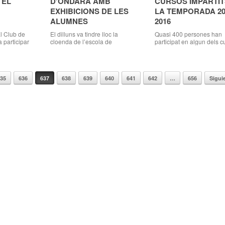
 EL
D’ONDARA AMB
CURSOS IMPARTIT
EXHIBICIONS DE LES
LA TEMPORADA 20
ALUMNES
2016
l Club de
El dilluns va tindre lloc la
Quasi 400 persones han
 participar
cloenda de l’escola de
participat en algun dels c
 de juny en
gimnàstica rítmica en el pavelló
impartits per l’Ajuntament
tonòmic
municipal amb més de 40
Ondara, 15.06.14. La Reg
que es va
actuacions Ondara, 15.06.16.
de Cultura de l’Ajuntamen
a La Salera
Dilluns passat va tindre lloc
d’Ondara va clausurar di
635
636
637
638
639
640
641
642
…
656
Sigui
b de Natació
l’acte de cloenda de l’Escola
passat els cursos organit
dels 45
Municipal de Gimnàstica Rítmica
durant la temporada 201
munitat
d’Ondara temporada 2015-
L’acte es va celebrar al Pr
participar
2016; una escola que ha
va comptar amb les
 […]
comptat aquest curs amb un
demostracions a càrrec d
total de 125 participants en les
alumnes de tai-xí, pilates,
[…]
kundalini-yoga, balls
tradicionals (en […]