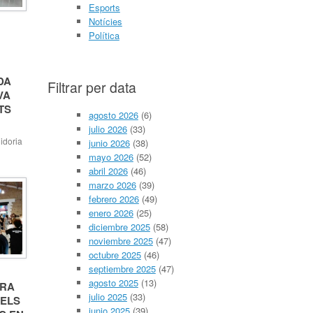
Esports
Notícies
Política
DA
Filtrar per data
VA
TS
agosto 2026
(6)
julio 2026
(33)
idoria
junio 2026
(38)
mayo 2026
(52)
DL-
abril 2026
(46)
ssat 14
ura la
marzo 2026
(39)
febrero 2026
(49)
fluir
enero 2026
(25)
artida
diciembre 2025
(58)
-
noviembre 2025
(47)
er
octubre 2025
(46)
rigida
s […]
septiembre 2025
(47)
agosto 2025
(13)
URA
julio 2025
(33)
 ELS
junio 2025
(39)