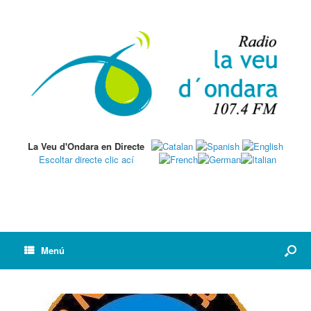
La Veu d'Ondara en Directe
Escoltar directe clic ací
Menú