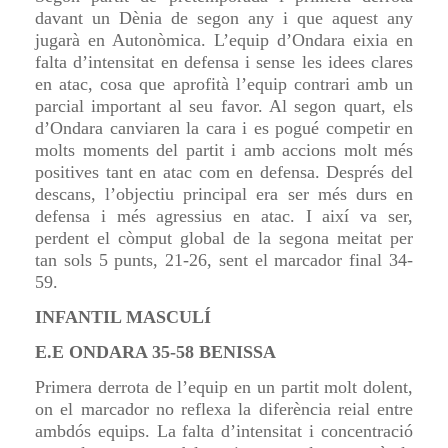
davant un Dènia de segon any i que aquest any
jugarà en Autonòmica. L’equip d’Ondara eixia en
falta d’intensitat en defensa i sense les idees clares
en atac, cosa que aprofità l’equip contrari amb un
parcial important al seu favor. Al segon quart, els
d’Ondara canviaren la cara i es pogué competir en
molts moments del partit i amb accions molt més
positives tant en atac com en defensa. Després del
descans, l’objectiu principal era ser més durs en
defensa i més agressius en atac. I així va ser,
perdent el còmput global de la segona meitat per
tan sols 5 punts, 21-26, sent el marcador final 34-
59.
INFANTIL MASCULÍ
E.E ONDARA 35-58 BENISSA
Primera derrota de l’equip en un partit molt dolent,
on el marcador no reflexa la diferència reial entre
ambdós equips. La falta d’intensitat i concentració