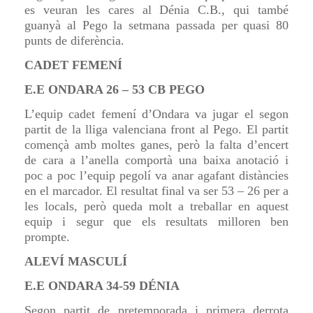
es veuran les cares al Dénia C.B., qui també
guanyà al Pego la setmana passada per quasi 80
punts de diferència.
CADET FEMENÍ
E.E ONDARA 26 – 53 CB PEGO
L
’equip cadet
femení
d’Ondara va jugar el segon
partit de la lliga valenciana front al Pego. El partit
començà amb moltes ganes,
però
la falta d’encert
de cara a l’anella comportà una baixa anotació i
poc a poc l’equip pegolí va anar agafant distàncies
en el marcador. El resultat final va ser 53 – 26 per a
les locals, però queda molt a treballar en aquest
equip i segur que els resultats milloren ben
prompte.
ALEVÍ MASCULÍ
E.E ONDARA 34-59 DÉNIA
Segon partit de pretemporada i primera derrota