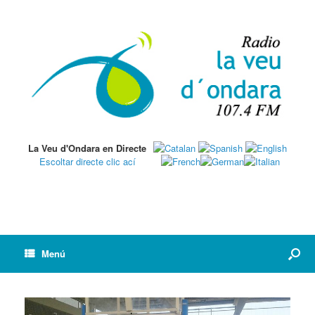
La Veu d'Ondara en Directe
Escoltar directe clic ací
Menú