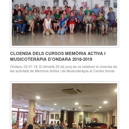
CLOENDA DELS CURSOS MEMÒRIA ACTIVA I
MUSICOTERÀPIA D’ONDARA 2018-2019
Ondara, 02.07.19. El dimarts 25 de juny es va celebrar la cloenda de
les activitats de Memòria Activa i de Musicoteràpia al Centre Social
d’Ondara. Es tracta d’uns tallers que ofereix la Regidoria del Major de
l’Ajuntament d’Ondara dirigits a la gent gran d’Ondara. Entre els
objectius hi ha la necessitat que aquestes persones puguen […]