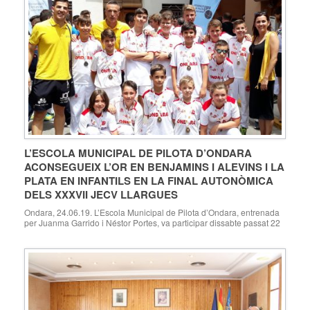
L’ESCOLA MUNICIPAL DE PILOTA D’ONDARA
ACONSEGUEIX L’OR EN BENJAMINS I ALEVINS I LA
PLATA EN INFANTILS EN LA FINAL AUTONÒMICA
DELS XXXVII JECV LLARGUES
Ondara, 24.06.19. L’Escola Municipal de Pilota d’Ondara, entrenada
per Juanma Garrido i Néstor Portes, va participar dissabte passat 22
de juny en la final autonòmica dels XXXVII JECV en la modalitat de
Llargues, organitzada per la Federació de Pilota Valenciana a
Ondara, que es va celebrar als carrers Sol i Sant Benet d’Ondara.
Tres equips […]