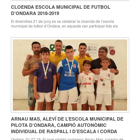
CLOENDA ESCOLA MUNICIPAL DE FUTBOL
D’ONDARA 2018-2019
El divendres 21 de juny es va celebrar la cloenda de l’escola
municipal de futbol d’Ondara, en aquesta van participar tots els
equips de l’actual temporada i després de la habitual entrega de
xapes de reconeixement de l’esforç i les fotos de grup i individuals,
es va disputar un partit amistós entre l’equip juvenil dirigit […]
ARNAU MAS, ALEVÍ DE L’ESCOLA MUNICIPAL DE
PILOTA D’ONDARA, CAMPIÓ AUTONÒMIC
INDIVIDUAL DE RASPALL I D’ESCALA I CORDA
Ondara, 01.07.19. El jove pilotari ondarenc Arnau Mas, jugador de