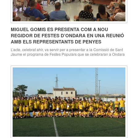
MIGUEL GOMIS ES PRESENTA COM A NOU
REGIDOR DE FESTES D’ONDARA EN UNA REUNIÓ
AMB ELS REPRESENTANTS DE PENYES
L’acte, celebrat ahir, va servir per a presentar a la Comissió de Sant
Jaume el programa de Festes Populars que se celebraran a Ondara
del 19 al 27 de juliol, i que enguany compten amb el rècord de 82
penyes Ondara, 02.07.19. Ahir es va celebrar a la Casa de Cultura
d’Ondara una reunió organitzativa […]