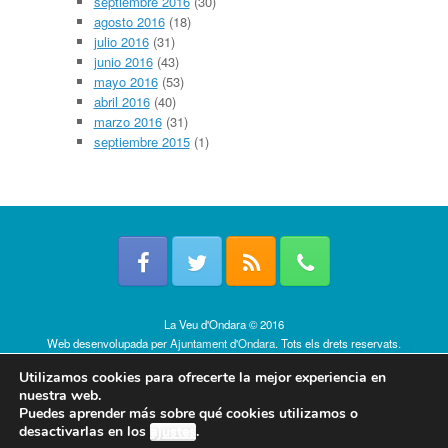
septiembre 2016
(30)
agosto 2016
(18)
julio 2016
(31)
junio 2016
(43)
mayo 2016
(53)
abril 2016
(40)
marzo 2016
(31)
septiembre 2015
(1)
La Veu d'Ondara © 2016
Web desenvolupada per
Ajuntament d'Ondara
. Tots els drets reservats.
Política de cookies
Utilizamos cookies para ofrecerte la mejor experiencia en
nuestra web.
Puedes aprender más sobre qué cookies utilizamos o
desactivarlas en los
ajustes
.