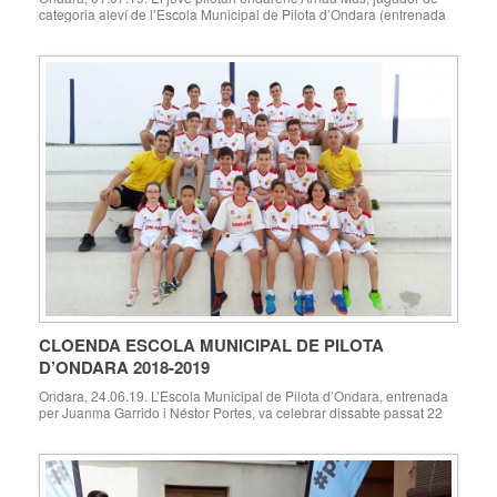
categoria aleví de l’Escola Municipal de Pilota d’Ondara (entrenada
per Juanma Garrido i Néstor Portes) es va proclamar ahir diumenge
30 de juny al Genovès, campió autonòmic individual en la modalitat
de raspall. El podi es va completar amb Aitor de Genovès en segona
posició, […]
CLOENDA ESCOLA MUNICIPAL DE PILOTA
D’ONDARA 2018-2019
Ondara, 24.06.19. L’Escola Municipal de Pilota d’Ondara, entrenada
per Juanma Garrido i Néstor Portes, va celebrar dissabte passat 22
de juny al Trinquet Municipal d’Ondara l’acte de Cloenda de l’escola
de la temporada 2018-2019, amb la presència de les famílies dels
esportistes. En la Cloenda, el coordinador de l’Escola, Juanma
Garrido, va presentar cadascun dels […]