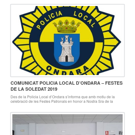
COMUNICAT POLICIA LOCAL D’ONDARA – FESTES
DE LA SOLEDAT 2019
Des de la Policia Local d’Ondara s’informa que amb motiu de la
celebració de les Festes Patronals en honor a Nostra Sra de la
Soledat, estarà prohibit l’estacionament als carrers per on discorren
els diferents actes. Especialment a tindre en compte els actes
següents: Zona Festes. Espai amb el trànsit i l’estacionament
restringit durant totes […]