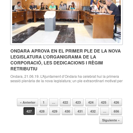
ONDARA APROVA EN EL PRIMER PLE DE LA NOVA
LEGISLATURA L’ORGANIGRAMA DE LA
CORPORACIÓ, LES DEDICACIONS I RÈGIM
RETRIBUTIU
Ondara, 21.06.19. L’Ajuntament d’Ondara ha celebrat hui la primera
sessió plenària de la nova legislatura; un ple extraordinari motivat per
l’aprovació de l’Organigrama de la Corporació Municipal 2019-2023
(segons Article 38 ROF.). En el ple s’han constituït els Grups Polítics
Municipals (PSPV, PP, Compromís i Ciutadans) i la Junta de
Portaveus, en la que estan […]
« Anterior
1
…
422
423
424
425
426
Navegador de artículos
427
428
429
430
431
432
…
656
Siguiente »