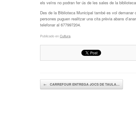
els veïns no podran fer ús de les sales de la bibliotec
Des de la Biblioteca Municipal també es vol demanar qu
persones puguen realitzar una cita prèvia abans d’anar-
telefonar al 677997204.
Publicado en
Cultura
.
Navegador de artículos
←
CARREFOUR ENTREGA JOCS DE TAULA…