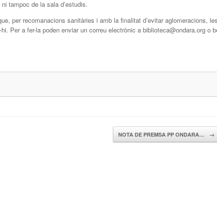
a ni tampoc de la sala d’estudis.
e, per recomanacions sanitàries i amb la finalitat d’evitar aglomeracions, le
hi. Per a fer-la poden enviar un correu electrònic a biblioteca@ondara.org o b
NOTA DE PREMSA PP ONDARA…
→