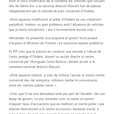
Amb la nova modificació de la carretera els vehicles que circulen
des de Dénia fins a la nacional direcció Alacant han de passar
obligatòriament per la rotonda de parc comercial d’Ondara.
«Amb aquesta modificació el poble d’Ondara es veu clarament
perjudicat, tindrem un gran problema amb l’afluència de vehicles
que ja havia actualment, i ara s’incrementarà encara més »
Hernández ha presentat una proposta al govern local perquè
s’expose al Ministeri de Foment i se solucione aquest problema.
El PP creu que la solució és construir una rotonda a l’altura de
l’antic peatge d’Ondara, donant un accés directe al centre
comercial per l’Avinguda Costa Blanca i donant accés a la
carretera nacional direcció Alacant.
«Amb aquesta solució, a més de millorar l’accés al nostre centre
comercial des del autopista, millorem també la comunicació
entre els nostres pobles veïns ».
«Crec que hi ha una deixadesa total per part de l’alcalde i del seu
equip de govern, no puc entendre com no estan al corrent
d’aquest tipus d’actuacions que es realitzen al nostre poble i que
afecten directament a la nostra economia i benestar social, a
més a mas, és mes greu encara si tenim en compte que el