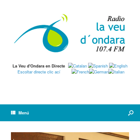
La Veu d'Ondara en Directe
Escoltar directe clic ací
Menú