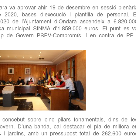
ra va aprovar ahir 19 de desembre en sessió plenàri
 2020, bases d’execució i plantilla de personal. E
 2020 de l’Ajuntament d’Ondara ascendeix a 6.820.00
sa municipal
SINMA d’1.859.000 euros.
E
l
punt es v
quip de Govern
PSPV-Compromís, i en contra de PP 
concebut sobre cinc pilars fonamentals, dins de le
Govern.
D’una banda, cal destacar el pla de millora e
rcs i jardins, amb un pressupost total de 262.600 euro