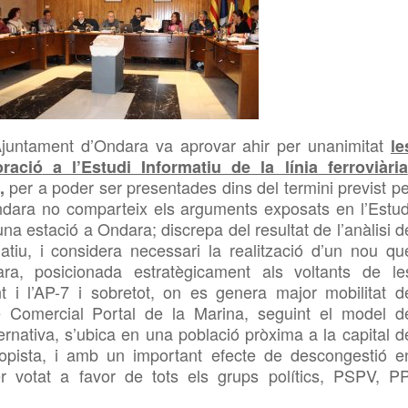
’Ajuntament d’Ondara va aprovar ahir per unanimitat
le
ració
a l’Estudi Informatiu de la línia ferroviària
per a poder ser presentades dins del term
ini
previst pe
,
dara no comparteix els arguments exposats en l’Estud
una estació a Ondara; discrepa del resultat de l’anàlisi d
rmatiu, i considera necessari la realització d’un nou qu
a, posicionada estratègicament als voltants de le
nt i l’AP-7 i sobretot, on es genera major mobilitat d
re Comercial
Portal de la Marina, seguint
el model d
rnativa, s’ubica en una població pròxima a la capital d
utopista, i amb un important efecte de descongestió e
r votat a favor de tots els grups polítics, PSPV, PP