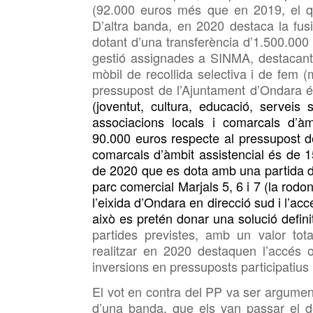
(92.000 euros més que en 2019,
el 
D’altra banda,
en
2020
destaca
la fu
dotant
d’una
transferència d’1.500.000
gestió assignades a SINMA, destacant, 
mòbil de recollida selectiva i de fem (m
pressupost de l’Ajuntament d’Ondara 
(joventut, cultura, educació, serveis
associacions locals i comarcals d’àm
90.000 euros respecte al
pressupost d
comarcals d’àmbit assistencial és
de
1
de 2020 que es dota amb una partida de
parc comercial Marjals 5, 6 i 7
(l
a ro
do
l’eixida d’Ondara en
direcció sud i l’ac
això es pretén donar una solució defini
partides previstes, amb un valor to
realitzar en 2020 destaquen l’accés 
inversions en pressuposts participatius 
El vot en contra del PP
va ser argumen
d’una banda, que els van passar el 