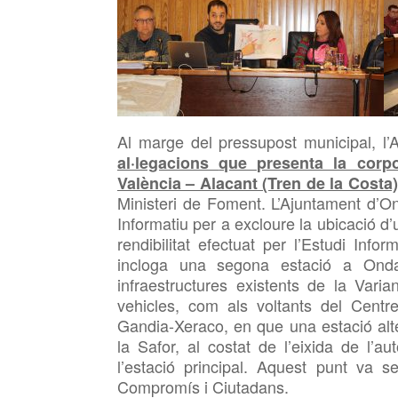
Al marge del
pressupost municipal, l
al·legacions
que presenta la corpo
València – Alacant (Tren de la Costa)
Ministeri de Foment. L’Ajuntament
d’On
Informatiu per a excloure la ubicació d’
rendibilitat efectuat per l’Estudi Info
incloga una segona estació a Ondar
infraestructures existents de la Varia
vehicles, com als voltants del Cent
Gand
i
a-Xeraco, en que una estació alte
la Safor,
al costat
de
l’eixida de l’a
l’estació principal. Aquest
punt
va se
Compromís i Ciutadans.