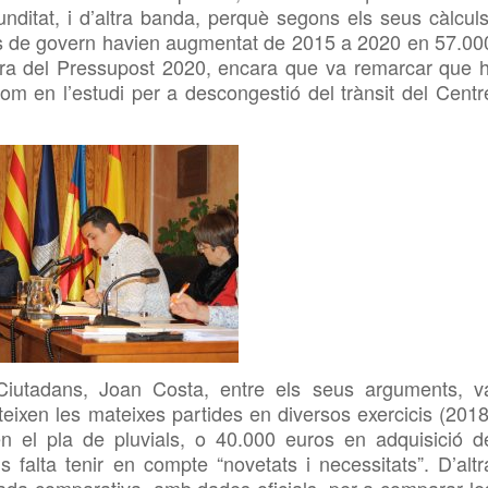
nditat, i d’altra banda, perquè segons els seus càlculs
cs de govern
havien
augmentat
de
2015 a 2020 en 57.00
tra
del
Pressupost 2020
, encara que va remarcar que h
com
en
l’estudi per a descongestió del
trà
nsit
del Centr
Ciutadans, Joan Costa, entre els seus arguments, v
teixen les mateixes partides en diversos exercicis (2018
 el pla de pluvials, o 40.000 euros en adquisició d
s falta tenir en compte “novetats i necessitats”. D’altr