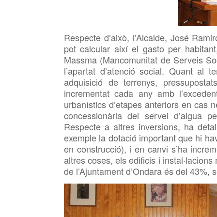
Respecte d’això, l’Alcalde, José Ramir
pot calcular així el gasto per habit
Massma (Mancomunitat de Serveis Soci
l’apartat d’atenció social. Quant al 
adquisició de terrenys, pressuposta
incrementat cada any amb l’excedent 
urbanístics d’etapes anteriors en cas ne
concessionària del servei d’aigua pe
Respecte a altres inversions, ha detal
exemple la dotació important que hi ha
en construcció), i en canvi s’ha incre
altres coses, els edificis i instal·lacio
de l’Ajuntament d’Ondara és del 43%, se