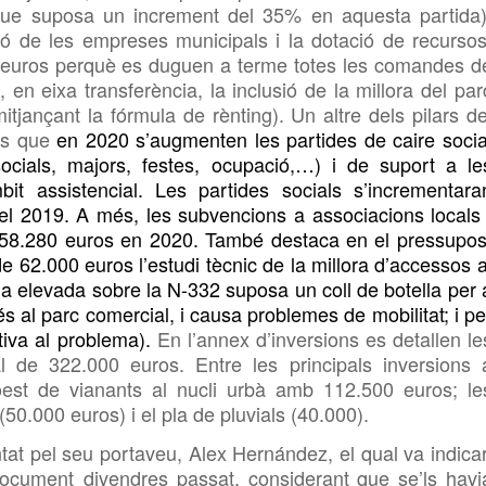
que
suposa un increment del 35%
en aquesta partida)
sió de les empreses municipals i la dotació de recursos
 euros perquè es duguen a terme totes
les comandes d
en eixa transferència, la inclusió de la millora del par
itjançant la fórmula de rènting). Un altre dels pilars de
és que
en 2020 s’augmenten les partides de caire socia
 socials, majors, festes, ocupació,…) i de suport a le
bit assistencial. Les partides socials s’incrementara
el 2019. A més, les subvencions a associacions locals 
58.280 euros en 2020. També destaca en el
pressupos
 62.000 euros l’estudi tècnic de la millora d’accessos a
na
elevada sobre la N-332 suposa un coll de botella per 
cés al parc comercial, i causa problemes de mobilitat; i pe
tiva al problema
)
.
En l’annex d’inversions es detallen le
tal de 322.000 euros.
Entre les principals inversions 
oest de vianants al nucli urbà amb 112.500 euros; le
(50.000 euros) i el pla de pluvials (40.000).
tat pel seu portaveu,
Alex Hernández, el qual va indicar
document divendres passat,
considerant
que
se’ls havi