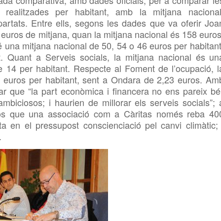
lada
comparativa, amb dades oficials, per a comparar
le
realitza
des
per habitant, amb la mitjana nacional
partats
.
Entre ells, segons
les dades que va oferir Joa
4 euros
de
mitja
na
, quan la mitjana nacional és 158 euros
té una
mitja
na
nacional
de
50, 54 o 46 euros per
habitan
t
. Quant a Serveis socials,
la mitjana
nacional és
un
de
14 per habitant. Respecte
al Foment
de l’ocupació, l
8
euros per habitant, sent a
Ondara
de
2,23 euros. Am
ar que “l
a part econòmica i financera no
ens
pareix bé
mbiciosos; i
haurien de
millorar els serveis socials”; 
ós que una associació com a Càritas només reba 40
lta en el
pressupost conscienciació pel canvi climàtic; 
.