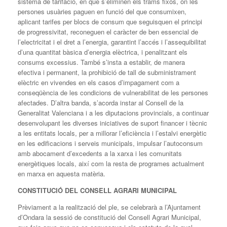
sistema de tarifació, en que s’eliminen els trams fixos, on les
persones usuàries paguen en funció del que consumixen,
aplicant tarifes per blocs de consum que seguisquen el principi
de progressivitat, reconeguen el caràcter de ben essencial de
l’electricitat i el dret a l’energia, garantint l’accés i l’assequibilitat
d’una quantitat bàsica d’energia elèctrica, i penalitzant els
consums excessius. També s’insta a establir, de manera
efectiva i permanent, la prohibició de tall de subministrament
elèctric en vivendes en els casos d’impagament com a
conseqüència de les condicions de vulnerabilitat de les persones
afectades. D’altra banda, s’acorda instar al Consell de la
Generalitat Valenciana i a les diputacions provincials, a continuar
desenvolupant les diverses iniciatives de suport financer i tècnic
a les entitats locals, per a millorar l’eficiència i l’estalvi energètic
en les edificacions i serveis municipals, impulsar l’autoconsum
amb abocament d’excedents a la xarxa i les comunitats
energètiques locals, així com la resta de programes actualment
en marxa en aquesta matèria.
CONSTITUCIÓ DEL CONSELL AGRARI MUNICIPAL
Prèviament a la realització del ple, se celebrarà a l’Ajuntament
d’Ondara la sessió de constitució del Consell Agrari Municipal,