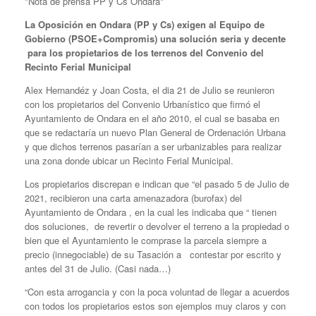
*Nota de prensa PP y Cs Ondara*
La Oposición en Ondara (PP y Cs) exigen al Equipo de
Gobierno (PSOE+Compromis) una solución seria y decente
para los propietarios de los terrenos del Convenio del
Recinto Ferial Municipal
Alex Hernandéz y Joan Costa, el dia 21 de Julio se reunieron
con los propietarios del Convenio Urbanístico que firmó el
Ayuntamiento de Ondara en el año 2010, el cual se basaba en
que se redactaría un nuevo Plan General de Ordenación Urbana
y que dichos terrenos pasarían a ser urbanizables para realizar
una zona donde ubicar un Recinto Ferial Municipal.
Los propietarios discrepan e indican que “el pasado 5 de Julio de
2021, recibieron una carta amenazadora (burofax) del
Ayuntamiento de Ondara , en la cual les indicaba que “ tienen
dos soluciones, de revertir o devolver el terreno a la propiedad o
bien que el Ayuntamiento le comprase la parcela siempre a
precio (innegociable) de su Tasación a contestar por escrito y
antes del 31 de Julio. (Casi nada…)
“Con esta arrogancia y con la poca voluntad de llegar a acuerdos
con todos los propietarios estos son ejemplos muy claros y con