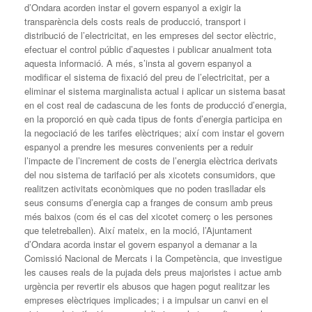
d’Ondara acorden instar el govern espanyol a exigir la
transparència dels costs reals de producció, transport i
distribució de l’electricitat, en les empreses del sector elèctric,
efectuar el control públic d’aquestes i publicar anualment tota
aquesta informació. A més, s’insta al govern espanyol a
modificar el sistema de fixació del preu de l’electricitat, per a
eliminar el sistema marginalista actual i aplicar un sistema basat
en el cost real de cadascuna de les fonts de producció d’energia,
en la proporció en què cada tipus de fonts d’energia participa en
la negociació de les tarifes elèctriques; així com instar el govern
espanyol a prendre les mesures convenients per a reduir
l’impacte de l’increment de costs de l’energia elèctrica derivats
del nou sistema de tarifació per als xicotets consumidors, que
realitzen activitats econòmiques que no poden traslladar els
seus consums d’energia cap a franges de consum amb preus
més baixos (com és el cas del xicotet comerç o les persones
que teletreballen). Així mateix, en la moció, l’Ajuntament
d’Ondara acorda instar el govern espanyol a demanar a la
Comissió Nacional de Mercats i la Competència, que investigue
les causes reals de la pujada dels preus majoristes i actue amb
urgència per revertir els abusos que hagen pogut realitzar les
empreses elèctriques implicades; i a impulsar un canvi en el