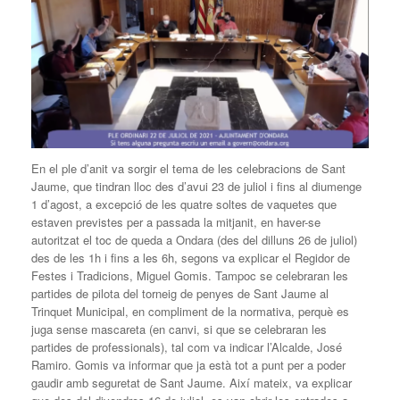
En el ple d’anit va sorgir el tema de les celebracions de Sant
Jaume, que tindran lloc des d’avui 23 de juliol i fins al diumenge
1 d’agost, a excepció de les quatre soltes de vaquetes que
estaven previstes per a passada la mitjanit, en haver-se
autoritzat el toc de queda a Ondara (des del dilluns 26 de juliol)
des de les 1h i fins a les 6h, segons va explicar el Regidor de
Festes i Tradicions, Miguel Gomis. Tampoc se celebraran les
partides de pilota del torneig de penyes de Sant Jaume al
Trinquet Municipal, en compliment de la normativa, perquè es
juga sense mascareta (en canvi, si que se celebraran les
partides de professionals), tal com va indicar l’Alcalde, José
Ramiro. Gomis va informar que ja està tot a punt per a poder
gaudir amb seguretat de Sant Jaume. Així mateix, va explicar