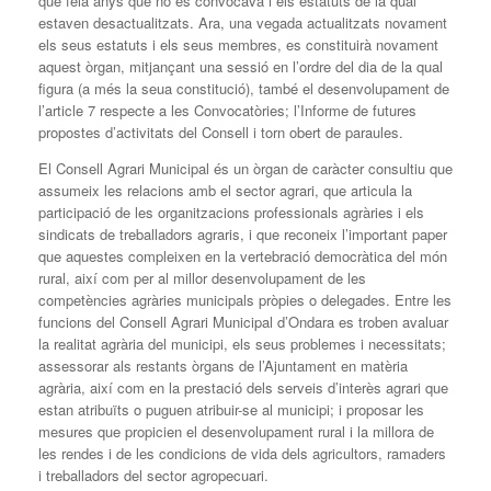
que feia anys que no es convocava i els estatuts de la qual
estaven desactualitzats. Ara, una vegada actualitzats novament
els seus estatuts i els seus membres, es constituirà novament
aquest òrgan, mitjançant una sessió en l’ordre del dia de la qual
figura (a més la seua constitució), també el desenvolupament de
l’article 7 respecte a les Convocatòries; l’Informe de futures
propostes d’activitats del Consell i torn obert de paraules.
El Consell Agrari Municipal és un òrgan de caràcter consultiu que
assumeix les relacions amb el sector agrari, que articula la
participació de les organitzacions professionals agràries i els
sindicats de treballadors agraris, i que reconeix l’important paper
que aquestes compleixen en la vertebració democràtica del món
rural, així com per al millor desenvolupament de les
competències agràries municipals pròpies o delegades. Entre les
funcions del Consell Agrari Municipal d’Ondara es troben avaluar
la realitat agrària del municipi, els seus problemes i necessitats;
assessorar als restants òrgans de l’Ajuntament en matèria
agrària, així com en la prestació dels serveis d’interès agrari que
estan atribuïts o puguen atribuir-se al municipi; i proposar les
mesures que propicien el desenvolupament rural i la millora de
les rendes i de les condicions de vida dels agricultors, ramaders
i treballadors del sector agropecuari.