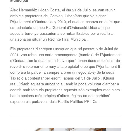
Municipal
Alex Hernandéz i Joan Costa, el dia 21 de Juliol es van reunir
amb els propietaris del Conveni Urbanístic que va signar
l’Ajuntament d’Ondara l’any 2010, el qual es basava en el fet que
es redactaria un nou Pla General d’Ordenació Urbana i que
aquests terrenys passarien a ser urbanitzables per a realitzar
una zona on situar un Recinte Firal Municipal.
Els propietaris discrepen i indiquen que “el passat 5 de Juliol de
2021, van rebre una carta amenaçadora (burofax) de l’Ajuntament
d’Ondara , en la qual els indicava que “ tenen dues solucions, de
revertir o retornar el terreny a la propietat o bé que l’Ajuntament li
comprara la parcel·la sempre a preu (innegociable) de la seua
Taxació a contestar per escrit i abans del 31 de Juliol. (Quasi
res…)“Amb aquesta arrogància i amb la poca voluntat d’arribar a
acords amb tots els propietaris aquests són exemples molt clars
i amb opcions més pròpies d’altres règims no democràtics”
exposen els portaveus dels Partits Polítics PP i Cs..