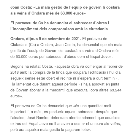
Joan Costa: «La mala gestió de l’equip de govern li costarà
als veïns d’Ondara més de 63.000 euros»
El portaveu de Cs ha denunciat el sobrecost d’obres i
l’incompliment dels compromisos amb la ciutadania
Ondara, dijous 9 de setembre de 2021.
El portaveu de
Ciutadans (Cs) a Ondara, Joan Costa, ha denunciat que «la mala
gestió de l’equip de Govern els costarà als veïns d’Ondara més
de 63.000 euros per sobrecost d’obres com el Espai Jove».
Segons ha relatat Costa, «aquesta obra va començar al febrer de
2018 amb la compra de la finca que ocuparà l’edificació i hui dia
segueix sense estar obert el recinte ni s’espera a curt termini».
Ha lamentat que durant aquest període «s’haja aprovat en junta
de Govern abonar a la mercantil que executa l’obra altres 63.244
euros».
El portaveu de Cs ha denunciat que «és una quantitat molt
important i, a més, es produeix aquest sobrecost després que
l’alcalde, José Ramiro, defensara aferrissadament que aqueixos
extres del Espai Jove no li anaven a costar ni un euro als veïns,
però ara aqueixa mala gestió la pagarem tots».