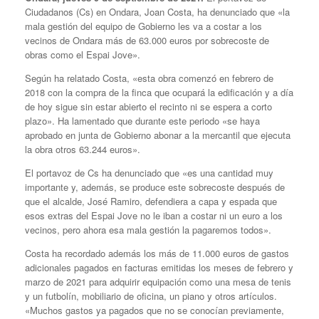
Ciudadanos (Cs) en Ondara, Joan Costa, ha denunciado que «la
mala gestión del equipo de Gobierno les va a costar a los
vecinos de Ondara más de 63.000 euros por sobrecoste de
obras como el Espai Jove».
Según ha relatado Costa, «esta obra comenzó en febrero de
2018 con la compra de la finca que ocupará la edificación y a día
de hoy sigue sin estar abierto el recinto ni se espera a corto
plazo». Ha lamentado que durante este periodo «se haya
aprobado en junta de Gobierno abonar a la mercantil que ejecuta
la obra otros 63.244 euros».
El portavoz de Cs ha denunciado que «es una cantidad muy
importante y, además, se produce este sobrecoste después de
que el alcalde, José Ramiro, defendiera a capa y espada que
esos extras del Espai Jove no le iban a costar ni un euro a los
vecinos, pero ahora esa mala gestión la pagaremos todos».
Costa ha recordado además los más de 11.000 euros de gastos
adicionales pagados en facturas emitidas los meses de febrero y
marzo de 2021 para adquirir equipación como una mesa de tenis
y un futbolín, mobiliario de oficina, un piano y otros artículos.
«Muchos gastos ya pagados que no se conocían previamente,