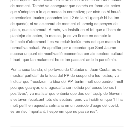
de moment. També va assegurar que només es faran els actes
que s’adapten a la que marca la normativa; per això no hi haurà
espectacles taurins passades les 12 de la nit (perquè hi ha toc
de queda); ni se celebrarà de moment el torneig de penyes de
pilota, que s’ajornarà. A més, va insistir en el fet que a l’hora de
plantejar els actes, fa mesos, ja es va tindre en compte la
limitació d’aforament i es va reduir inclús més del que marca la
normativa actual. Va aprofitar per a recordar que Sant Jaume
suposa un punt de reactivació econòmica per als sectors cultural
i taurí, que tan malament ho estan passant amb la pandèmia.
Per la seua banda, el portaveu de Ciutadans, Joan Costa, es va
mostrar partidari de la idea del PP de suspendre les festes; va
indicar que “recolzem la idea del PP, tenim molt que perdre i molt
poc que guanyar, ens agradaria ser notícia per coses bones i
positives”; va matisar que entenia que des de l’Equip de Govern
s’estaven recolzant tots els sectors, però va incidir en que “hi ha
molt perill en aquesta setmana en un període d’auge del covid,
és un risc important, i esperem que no passe res”.