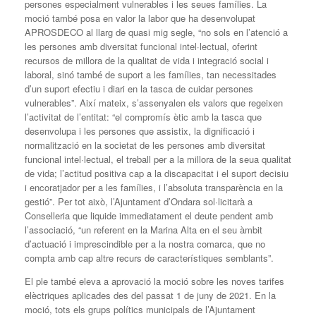
persones especialment vulnerables i les seues famílies. La
moció també posa en valor la labor que ha desenvolupat
APROSDECO al llarg de quasi mig segle, “no sols en l’atenció a
les persones amb diversitat funcional intel·lectual, oferint
recursos de millora de la qualitat de vida i integració social i
laboral, sinó també de suport a les famílies, tan necessitades
d’un suport efectiu i diari en la tasca de cuidar persones
vulnerables”. Així mateix, s’assenyalen els valors que regeixen
l’activitat de l’entitat: “el compromís ètic amb la tasca que
desenvolupa i les persones que assistix, la dignificació i
normalització en la societat de les persones amb diversitat
funcional intel·lectual, el treball per a la millora de la seua qualitat
de vida; l’actitud positiva cap a la discapacitat i el suport decisiu
i encoratjador per a les famílies, i l’absoluta transparència en la
gestió”. Per tot això, l’Ajuntament d’Ondara sol·licitarà a
Conselleria que liquide immediatament el deute pendent amb
l’associació, “un referent en la Marina Alta en el seu àmbit
d’actuació i imprescindible per a la nostra comarca, que no
compta amb cap altre recurs de característiques semblants”.
El ple també eleva a aprovació la moció sobre les noves tarifes
elèctriques aplicades des del passat 1 de juny de 2021. En la
moció, tots els grups polítics municipals de l’Ajuntament