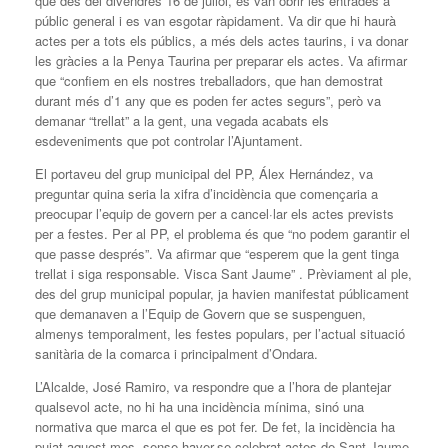
que des del divendres 16 de juliol, es van obrir les entrades a
públic general i es van esgotar ràpidament. Va dir que hi haurà
actes per a tots els públics, a més dels actes taurins, i va donar
les gràcies a la Penya Taurina per preparar els actes. Va afirmar
que “confiem en els nostres treballadors, que han demostrat
durant més d’1 any que es poden fer actes segurs”, però va
demanar “trellat” a la gent, una vegada acabats els
esdeveniments que pot controlar l’Ajuntament.
El portaveu del grup municipal del PP, Álex Hernández, va
preguntar quina seria la xifra d’incidència que començaria a
preocupar l’equip de govern per a cancel·lar els actes prevists
per a festes. Per al PP, el problema és que “no podem garantir el
que passe després”. Va afirmar que “esperem que la gent tinga
trellat i siga responsable. Visca Sant Jaume” . Prèviament al ple,
des del grup municipal popular, ja havien manifestat públicament
que demanaven a l’Equip de Govern que se suspenguen,
almenys temporalment, les festes populars, per l’actual situació
sanitària de la comarca i principalment d’Ondara.
L’Alcalde, José Ramiro, va respondre que a l’hora de plantejar
qualsevol acte, no hi ha una incidència mínima, sinó una
normativa que marca el que es pot fer. De fet, la incidència ha
pujat aquest mes, sense haver-se celebrat actes de Sant Jaume