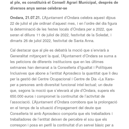
al ple, es constituirà el Consell Agrari Municipal,
després de
diversos anys sense celebrar-se
Ondara, 21.07.21.
L’Ajuntament d’Ondara celebra aquest dijous
22 de juliol el ple ordinari d’aquest mes, i en l’ordre del dia figura
la determinació de les festes locals d’Ondara per a 2022, que
seran el dilluns 11 de juliol de 2022, festivitat de la Soledat, i
dimarts 26 de juliol 2022, festivitat de Santa Anna.
Cal destacar que al ple es debatrà la moció que s’enviarà a
Generalitat mitjançant la qual, l’Ajuntament d’Ondara se suma a
les peticions de diferents institucions que en les últimes
setmanes han demanat a la Conselleria d’Igualtat i Polítiques
Inclusives que abone a l’entitat Aprosdeco la quantitat que li deu
per la gestió del Centre Ocupacional i Centre de Dia «La Xara»
per a persones amb diversitat funcional intel·lectual; un deute
que, segons la moció que s’elevarà al ple d’Ondara, supera els
650.000 euros i compromet la continuïtat de l’activitat de
l’associació. L’Ajuntament d’Ondara corrobora que la prolongació
en el temps de la situació d’impagament del deute que
Conselleria té amb Aprosdeco comporta que els treballadors i
treballadores de l’entitat deixen de percebre el sou que els
correspon i posa en perill la continuïtat d’un servei bàsic per a